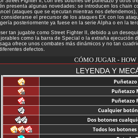
 Street Fighter II, con tres botones de puñetazo y otros tr
én presenta algunas novedades: se introducen los chain c
ancel (ataques que se ejecutan mientras nos defendemos), l
 considerarse el precursor de los ataques EX con los ata
gería posteriormente ya fuese en la serie Alpha o en la ter
 ser tan jugable como Street Fighter II, debido a un desequi
jorables como la barra de Special o la extraña ejecución d
 saga ofrece unos combates más dinámicos y no tan cuadricu
iferentes defectos.
CÓMO JUGAR - HOW
LEYENDA Y MEC
Puñetazo 
Puñetazo 
Puñetazo F
Cualquier botón
Dos botones cualqui
Todos los botones