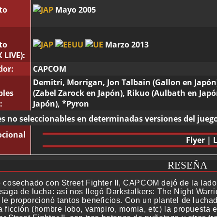
to
Mayo 2005
to
Marzo 2013
 LIVE):
dor:
CAPCOM
Demitri, Morrigan, Jon Talbain (Gallon en Japó
bles
(Zabel Zarock en Japón), Rikuo (Aulbath en Japó
:
Japón), *Pyron
s no seleccionables en determinadas versiones del juego
ocional
Flyer
|
RESEÑA
to cosechado con Street Fighter II, CAPCOM dejó de la lado
 saga de lucha: así nos llegó Darkstalkers: The Night Warr
 le proporcionó tantos beneficios. Con un plantel de luchad
ia ficción (hombre lobo, vampiro, momia, etc) la propuesta 