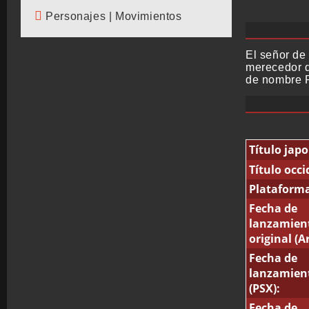
Personajes | Movimientos
El señor de 
merecedor d
de nombre P
Título japo
Título occi
Plataforma
Fecha de
lanzamien
original (A
Fecha de
lanzamien
(PSX):
Fecha de