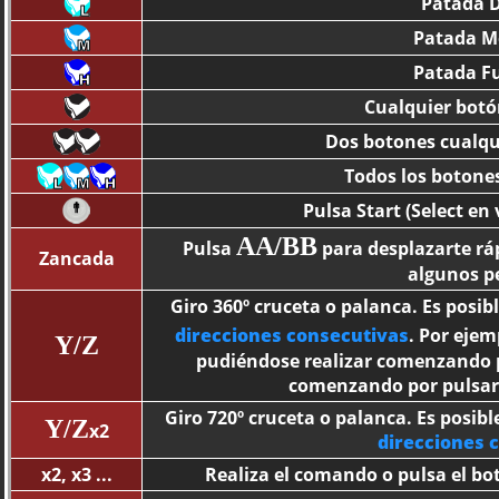
Patada D
Patada M
Patada Fu
Cualquier botó
Dos botones cualqu
Todos los botone
Pulsa Start (Select en
AA/BB
Pulsa
para desplazarte rá
Zancada
algunos p
Giro 360º cruceta o palanca. Es posi
direcciones consecutivas
. Por ejem
Y/Z
pudiéndose realizar comenzando po
comenzando por pulsar l
Giro 720º cruceta o palanca. Es posib
Y/Z
x2
direcciones 
x2, x3 ...
Realiza el comando o pulsa el bo