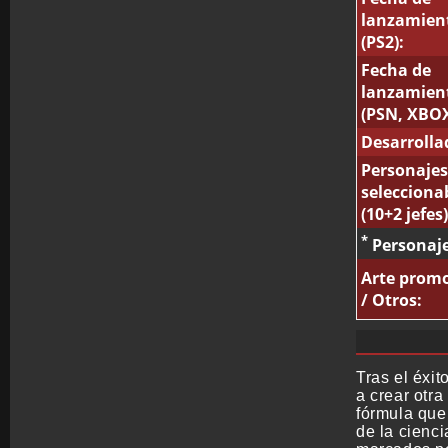
lanzamien
(PS2):
Fecha de
lanzamien
(PSN, XBOX
Desarrolla
Personajes
selecciona
(10+2 jefes)
*
Personaje
Arte prom
/ Otros:
Tras el éxi
a crear otra
fórmula que
de la cienc