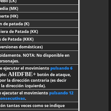
ébil (LK)
edia (MK)
erte (HK)
n de patada (K)
iera de Patada (KK)
s de Patada (KKK)
 versiones domésticas)
pidamente. NOTA: No disponible en
ersonajes.
ble ejecutar el movimiento
pulsando 6
AHDFBE+
plo:
botón de ataque,
r la dirección contraria (es decir
a dirección izquierda).
le ejecutar el movimiento
pulsando 12
consecutivas
.
tón tantas veces como se indique