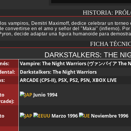
HISTORIA: PRÓ
los vampiros, Demitri Maximoff, dedice celebrar un torneo e
e convertirse en el amo y señor del "Makai" (infierno). Por
yron, decide adaptar una figura humanoide para demostrar 
FICHA TÉCNI
DARKSTALKERS: THE NI
nés:
Vampire: The Night Warriors (ヴァンパイア The Ni
dental:
Darkstalkers: The Night Warriors
s:
ARCADE (CPS-II), PSX, PS2, PSN, XBOX LIVE
to
Junio 1994
rcade):
to
Marzo 1996
Noviembre 1996