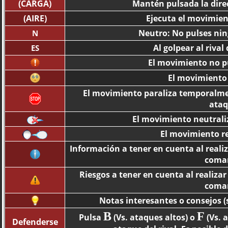
(CARGA)
Mantén pulsada la dire
(AIRE)
Ejecuta el movimien
Neutro: No pulses nin
N
Al golpear al riva
ES
El movimiento no p
El movimiento 
El movimiento paraliza temporalmen
ataq
El movimiento neutraliz
El movimiento re
Información a tener en cuenta al realiz
coma
Riesgos a tener en cuenta al realizar
coma
Notas interesantes o consejos (
B
F
Pulsa
(Vs. ataques altos) o
(Vs. 
Defenderse