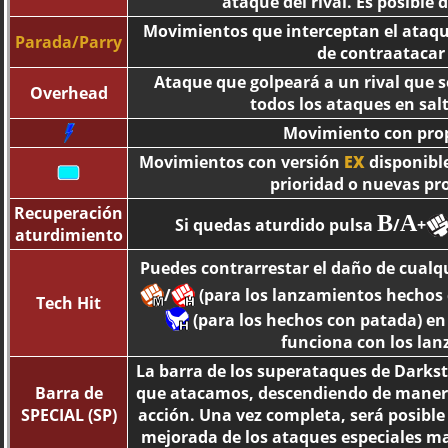
ataque del rival. Es posible
Movimientos que interceptan el ataque 
Parada/Parry
de contraatacar
Ataque que golpeará a un rival que 
Overhead
todos los ataques en sal
Movimiento con prop
Movimientos con versión
EX
disponible
prioridad o nuevas pro
Recuperación
B
A
Si quedas aturdido pulsa
/
+
aturdimiento
Puedes contrarrestar el daño de cualq
/
(para los lanzamientos hechos 
Tech Hit
(para los hechos con patada) e
funciona con los lan
La barra de los superataques de Darks
Barra de
que atacamos, descendiendo de manera 
SPECIAL (SP)
acción. Una vez completa, será posible
mejorada de los ataques especiales ma