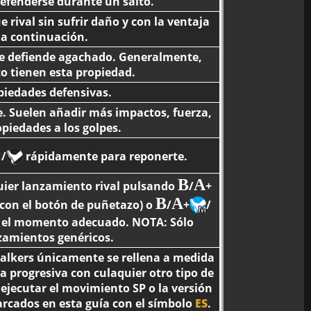
 defenderse durante un salto.
rival sin sufrir daño y con la ventaja
 a continuación.
se defiende agachado. Generalmente,
to tienen esta propiedad.
iedades defensivas.
. Suelen añadir más impactos, fuerza,
piedades a los golpes.
/
rápidamente para reponerte.
B
A
uier lanzamiento rival pulsando
/
+
B
A
con el botón de puñetazo) o
/
+
/
n el momento adecuado. NOTA: Sólo
zamientos genéricos.
talkers únicamente se rellena a medida
progresiva con culaquier otro tipo de
 ejecutar el movimiento SP o la versión
rcados en esta guía con el símbolo
ES
.