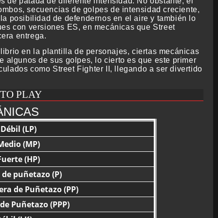
es de patada de diferente intensidad. No obstante, el
ombos, secuencias de golpes de intensidad creciente,
a posibilidad de defendernos en el aire y también lo
ques con versiones ES, en mecánicas que Street
cera entrega.
librio en la plantilla de personajes, ciertas mecánicas
e algunos de sus golpes, lo cierto es que este primer
lados como Street Fighter II, llegando a ser divertido
 TO PLAY
ÁNICAS
Débil (LP)
Medio (MP)
uerte (HP)
 de puñetazo (P)
era de Puñetazo (PP)
 de Puñetazo (PPP)