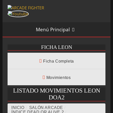
Menú Principal
FICHA LEON
INICIO
Ficha Completa
SALÓN ARCADE
Movimientos
LISTADO MOVIMIENTOS LEON
GALERÍAS
DOA2
INICIO
/
SALÓN ARCADE
/
ÍNDICE DEAD OR ALIVE 2
/