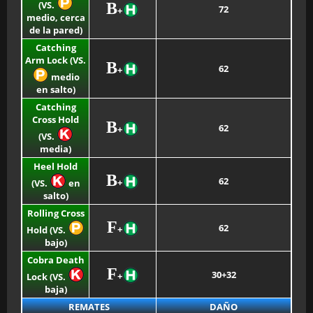
(VS.
B
72
+
medio, cerca
de la pared)
Catching
Arm Lock (VS.
B
62
+
medio
en salto)
Catching
Cross Hold
B
62
+
(VS.
media)
Heel Hold
B
62
+
(VS.
en
salto)
Rolling Cross
F
62
+
Hold (VS.
bajo)
Cobra Death
F
30+32
+
Lock (VS.
baja)
REMATES
DAÑO