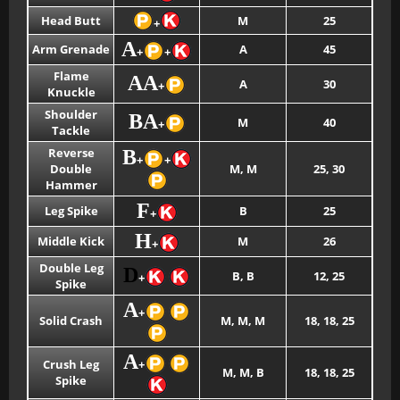
Head Butt
M
25
+
A
Arm Grenade
A
45
+
+
Flame
AA
A
30
+
Knuckle
Shoulder
BA
M
40
+
Tackle
Reverse
B
+
+
Double
M, M
25, 30
Hammer
F
Leg Spike
B
25
+
H
Middle Kick
M
26
+
Double Leg
D
B, B
12, 25
+
Spike
A
+
Solid Crash
M, M, M
18, 18, 25
A
Crush Leg
+
M, M, B
18, 18, 25
Spike