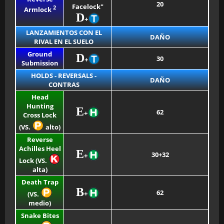
20
Facelock"
2
Armlock
D
+
LANZAMIENTOS CON EL
DAÑO
RIVAL EN EL SUELO
Ground
D
30
+
Submission
HOLDS - REVERSALS -
DAÑO
CONTRAS
Head
Hunting
E
62
+
Cross Lock
(VS.
alto)
Reverse
Achilles Heel
E
30+32
+
Lock (VS.
alta)
Death Trap
B
62
+
(VS.
medio)
Snake Bites