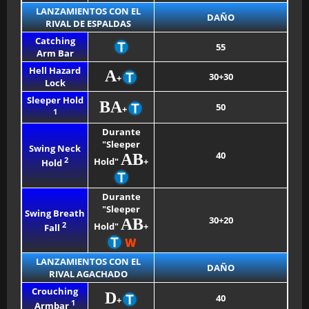
LANZAMIENTOS CON EL
DAÑO
RIVAL DE ESPALDAS
Catching
55
Arm Bar
Hell Hazard
A
30+30
+
Lock
Sleeper Hold
BA
50
+
1
Durante
"Sleeper
Swing Neck
40
AB
2
Hold"
+
Hold
Durante
"Sleeper
Swing Breath
30+20
AB
2
Hold"
+
Fall
W
LANZAMIENTOS CON EL
DAÑO
RIVAL AGACHADO
Crouching
D
40
+
1
Armbar