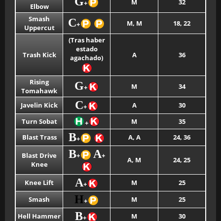
G
M
32
+
Elbow
Smash
C
M, M
18, 22
+
Uppercut
(Tras haber
estado
Trash Kick
A
36
agachado)
Rising
G
M
34
+
Tomahawk
C
Javelin Kick
A
30
+
Turn Sobat
M
35
+
B
Blast Trass
A, A
24, 36
+
B
A
Blast Drive
+
+
A, M
24, 25
Knee
A
Knee Lift
M
25
+
H
Smash
M
25
+
B
Hell Hammer
M
30
+