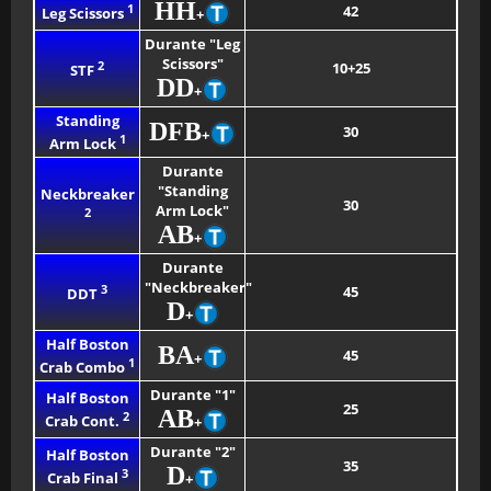
HH
1
42
Leg Scissors
+
Durante "Leg
Scissors"
2
10+25
STF
DD
+
Standing
DFB
30
+
1
Arm Lock
Durante
"Standing
Neckbreaker
30
Arm Lock"
2
AB
+
Durante
"Neckbreaker"
3
45
DDT
D
+
Half Boston
BA
45
+
1
Crab Combo
Durante "1"
Half Boston
25
AB
2
Crab Cont.
+
Durante "2"
Half Boston
35
D
3
Crab Final
+