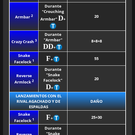
Durante
"Crouching
2
20
D
Armbar
Armbar"
+
Durante
"Armbar"
3
8+8+8
Crazy Crash
DD
+
Snake
F
55
+
1
Facelock
Durante
"Snake
Reverse
20
Facelock"
2
Armlock
D
+
LANZAMIENTOS CON EL
RIVAL AGACHADO Y DE
DAÑO
ESPALDAS
Snake
F
25+30
+
1
Facelock
Durante
"Snake
Reverse