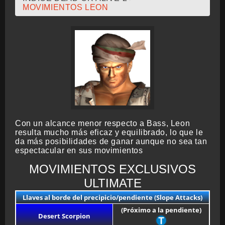
MOVIMIENTOS LEON
CRONOLOGÍA
ARCADE STICK
BONUS STAGE
Con un alcance menor respecto a Bass, Leon
resulta mucho más eficaz y equilibrado, lo que le
da más posibilidades de ganar aunque no sea tan
espectacular en sus movimientos
GUÍA BÁSICA
MOVIMIENTOS EXCLUSIVOS
ULTIMATE
Llaves al borde del precipicio/pendiente (Slope Attacks)
TIER LIST
(Próximo a la pendiente)
Desert Scorpion