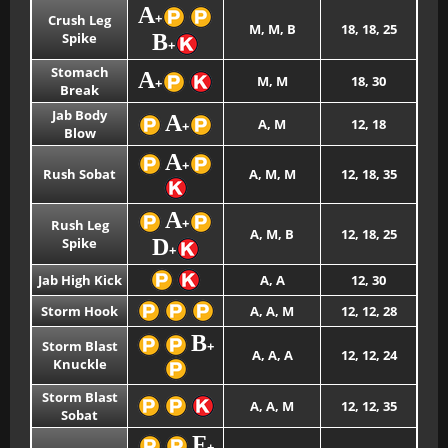
A
+
Crush Leg
M, M, B
18, 18, 25
Spike
B
+
Stomach
A
M, M
18, 30
+
Break
Jab Body
A
A, M
12, 18
+
Blow
A
+
Rush Sobat
A, M, M
12, 18, 35
A
+
Rush Leg
A, M, B
12, 18, 25
Spike
D
+
Jab High Kick
A, A
12, 30
Storm Hook
A, A, M
12, 12, 28
B
Storm Blast
+
A, A, A
12, 12, 24
Knuckle
Storm Blast
A, A, M
12, 12, 35
Sobat
F
+