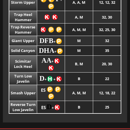
Storm Upper
A, A, M
12, 12, 32
Trap Heel
A, M
32, 30
Hammer
Trap Reverse
A, M, M
32, 25, 30
Hammer
DFB
Giant Upper
M
32
+
DHA
Solid Canyon
M
35
+
AA
Scimitar
+
B, M
20, 30
Lock Heel
Turn Low
D
B
22
+
+
Javelin
ES
Smash Upper
A, M, M
12, 18, 22
Reverse Turn
D
ES
B
25
+
Low Javelin