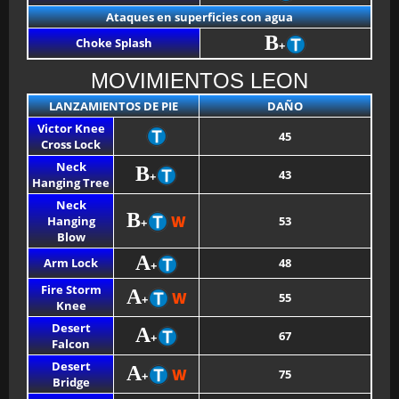
Ataques en superficies con agua
B
Choke Splash
+
BMG-OST
MOVIMIENTOS LEON
LANZAMIENTOS DE PIE
DAÑO
Victor Knee
45
Cross Lock
Neck
B
43
+
Hanging Tree
Neck
B
W
Hanging
53
+
Blow
A
Arm Lock
48
+
Fire Storm
A
W
55
+
Knee
Desert
A
67
+
Falcon
Desert
A
W
75
+
Bridge