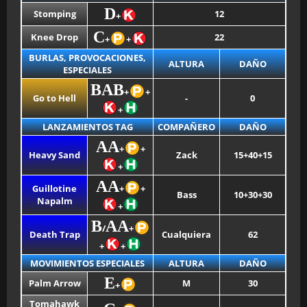
D
Stomping
12
+
C
Knee Drop
22
+
+
BURLAS, PROVOCACIONES,
ALTURA
DAÑO
ESPECIALES
BAB
+
+
Go to Hell
-
0
+
LANZAMIENTOS TAG
COMPAÑERO
DAÑO
AA
+
+
Heavy Sand
Zack
15+40+15
+
AA
Guillotine
+
+
Bass
10+30+30
Napalm
+
B
AA
/
+
Death Trap
Cualquiera
62
+
+
MOVIMIENTOS ESPECIALES
ALTURA
DAÑO
E
Palm Arrow
M
30
+
Tomahawk