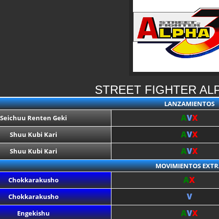
STREET FIGHTER AL
LANZAMIENTOS
A
V
X
Seichuu Renten Geki
A
V
X
Shuu Kubi Kari
A
V
X
Shuu Kubi Kari
MOVIMIENTOS EXTR
A
X
Chokkarakusho
V
Chokkarakusho
A
V
X
Engekishu