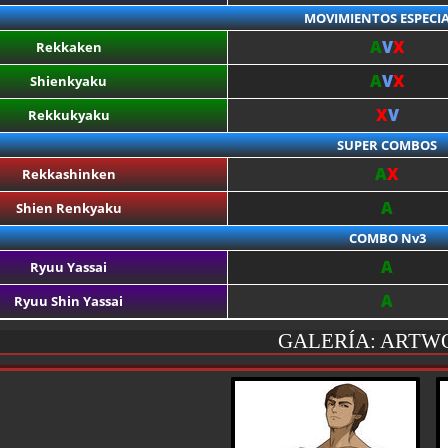
MOVIMIENTOS ESPECIA
A
V
X
Rekkaken
A
V
X
Shienkyaku
X
V
Rekkukyaku
SUPER COMBOS
A
X
Rekkashinken
A
Shien Renkyaku
COMBO Nv3
A
Ryuu Yassai
A
Ryuu Shin Yassai
GALERÍA: ARTW