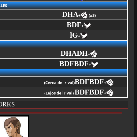
LES
DHA
+
(x3)
BDF
+
lG
+
DHADH
+
BDFBDF
+
BDFBDF
(Cerca del rival)
+
BDFBDF
(Lejos del rival)
+
ORKS