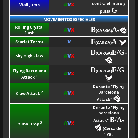
contra el muro y
A
V
X
Wall Jump
G
pulsa
MOVIMIENTOS ESPECIALES
Rolling Crystal
B
A
A
V
X
(CARGA)
+
Flash
F
A
V
Scarlet Terror
(CARGA)
+
D
E/G
(CARGA)
+
A
V
X
Sky High Claw
D
E/G
Flying Barcelona
(CARGA)
+
A
V
X
1
Attack
Durante "Flying
Barcelona
2
A
V
X
Claw Attack
Attack"
Durante "Flying
Barcelona
B/A
Attack"
+
A
V
X
2
Izuna Drop
(Cerca del
rival,