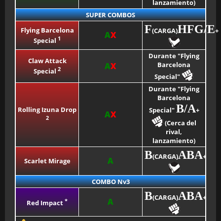
lanzamiento)
SUPER COMBOS
F
HF
G/E
Flying Barcelona
(CARGA)
+
A
X
1
Special
Durante "Flying
Claw Attack
Barcelona
A
X
2
Special
Special"
Durante "Flying
Barcelona
B/A
Rolling Izuna Drop
Special"
+
A
X
2
(Cerca del
rival,
lanzamiento)
B
ABA
(CARGA)
+
A
Scarlet Mirage
COMBO Nv3
B
ABA
(CARGA)
+
A
*
Red Impact