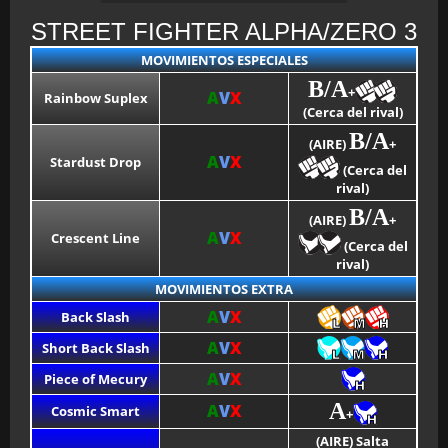
STREET FIGHTER ALPHA/ZERO 3
MOVIMIENTOS ESPECIALES
B/A
+
A
V
X
Rainbow Suplex
(Cerca del rival)
B/A
(AIRE)
+
A
V
X
Stardust Drop
(Cerca del
rival)
B/A
(AIRE)
+
A
V
X
Crescent Line
(Cerca del
rival)
MOVIMIENTOS EXTRA
A
V
X
Back Slash
A
V
X
Short Back Slash
A
V
X
Piece of Mecury
A
A
V
X
Cosmic Smart
+
(AIRE) Salta