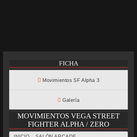
CRONOLOGÍA
ARCADE STICK
FICHA
BONUS STAGE
Movimientos SF Alpha 3
GUÍA BÁSICA
Galería
MOVIMIENTOS VEGA STREET
FIGHTER ALPHA / ZERO
TIER LIST
INICIO
/
SALÓN ARCADE
/