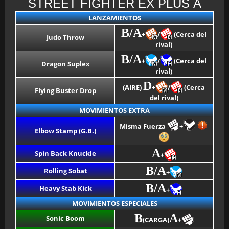
STREET FIGHTER EX PLUS Α
LANZAMIENTOS
B/A
+
/
(Cerca del
Judo Throw
rival)
B/A
+
/
(Cerca del
Dragon Suplex
rival)
D
(AIRE)
+
/
(Cerca
Flying Buster Drop
del rival)
MOVIMIENTOS EXTRA
Misma Fuerza
+
Elbow Stamp (G.B.)
A
Spin Back Knuckle
+
B/A
Rolling Sobat
+
B/A
Heavy Stab Kick
+
MOVIMIENTOS ESPECIALES
B
A
Sonic Boom
(CARGA)
+