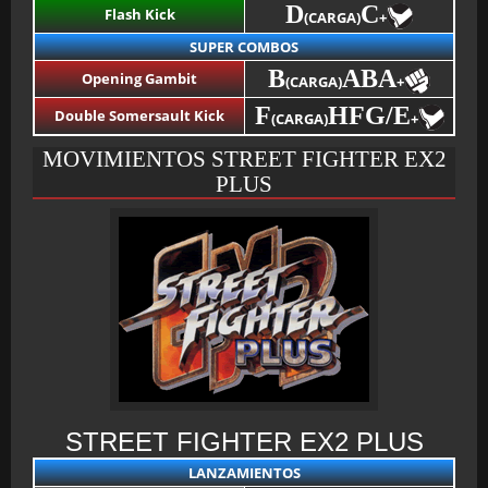
D
C
Flash Kick
(CARGA)
+
SUPER COMBOS
B
ABA
Opening Gambit
(CARGA)
+
F
HF
G/E
Double Somersault Kick
(CARGA)
+
MOVIMIENTOS STREET FIGHTER EX2
PLUS
STREET FIGHTER EX2 PLUS
LANZAMIENTOS