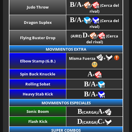
B/A
+
/
(Cerca del
Judo Throw
rival)
B/A
+
/
(Cerca del
Dragon Suplex
rival)
D
(AIRE)
+
/
(Cerca
Flying Buster Drop
del rival)
MOVIMIENTOS EXTRA
Misma Fuerza
+
Elbow Stamp (G.B.)
A
Spin Back Knuckle
+
B/A
Rolling Sobat
+
B/A
Heavy Stab Kick
+
MOVIMIENTOS ESPECIALES
B
A
Sonic Boom
(CARGA)
+
D
C
Flash Kick
(CARGA)
+
SUPER COMBOS