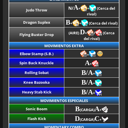
A
N/
+
+
(Cerca del
Judo Throw
rival)
B
Dragon Suplex
+
+
(Cerca del rival)
D
(AIRE)
+
/
(Cerca
Flying Buster Drop
del rival)
MOVIMIENTOS EXTRA
Elbow Stamp (S.B.)
+
A
Spin Back Knuckle
+
B/A
Rolling Sobat
+
B/A
Knee Bazooka
+
B/A
Heavy Stab Kick
+
MOVIMIENTOS ESPECIALES
B
A
Sonic Boom
(CARGA)
+
D
C
Flash Kick
(CARGA)
+
MOMENTARY COMBO