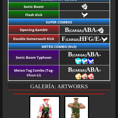
Sonic Boom
Flash Kick
SUPER COMBOS
B
ABA
Opening Gambit
(CARGA)
+
F
HF
G/E
Double Somersault Kick
(CARGA)
+
METEO COMBO (Nv3)
B
ABA
(CARGA)
+
Sonic Boom Typhoon
B
ABA
Meteo Tag Combo (Tag-
(CARGA)
+
Chun-Li)
GALERÍA: ARTWORKS