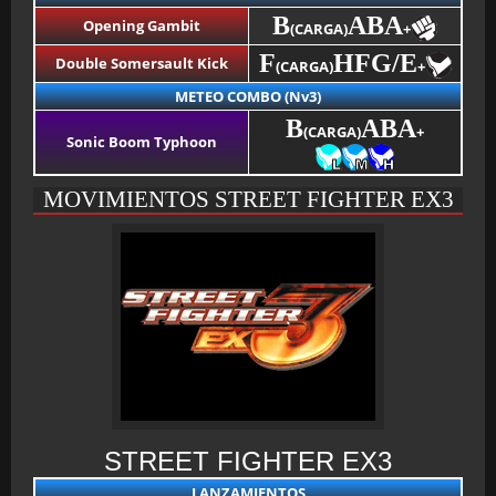
B
ABA
Opening Gambit
(CARGA)
+
F
HF
G/E
Double Somersault Kick
(CARGA)
+
METEO COMBO (Nv3)
B
ABA
(CARGA)
+
Sonic Boom Typhoon
MOVIMIENTOS STREET FIGHTER EX3
STREET FIGHTER EX3
LANZAMIENTOS