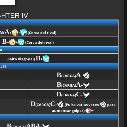
GHTER IV
A
N/
+
+
(Cerca del rival)
B
+
+
(Cerca del rival)
A
D
(Salto diagonal)
+
LES
B
A
(CARGA)
+
B
A
(CARGA)
+
D
C
(CARGA)
+
D
C
(CARGA)
+
(Pulsa varias veces
para
aumentar golpes)
B
ABA
(CARGA)
+