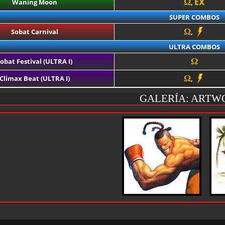
EX
Ω
Waning Moon
,
SUPER COMBOS
Ω
Sobat Carnival
,
ULTRA COMBOS
Ω
obat Festival (ULTRA I)
Ω
Climax Beat (ULTRA I)
,
GALERÍA: ARTW