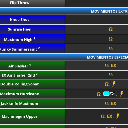
Flip Throw
MOVIMIENTOS EXTR
Knee Shot
Ω
Sunrise Heel
1
Ω
Maximum High
2
Ω
Funky Summersault
MOVIMIENTOS ESPECIA
EX
1
Ω
,
Air Slasher
2
Ω
EX Air Slasher 2nd
Ω
Double Rolling Sobat
,
Maximum Hurricane
Ω
,
,
EX
Ω
Jackknife Maximum
,
EX
Ω
Machinegun Upper
,
,