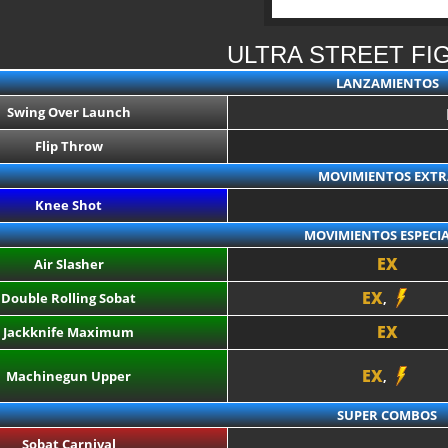
ULTRA STREET FI
LANZAMIENTOS
Swing Over Launch
Flip Throw
MOVIMIENTOS EXTR
Knee Shot
MOVIMIENTOS ESPECIA
EX
Air Slasher
EX
Double Rolling Sobat
,
EX
Jackknife Maximum
EX
Machinegun Upper
,
SUPER COMBOS
Sobat Carnival