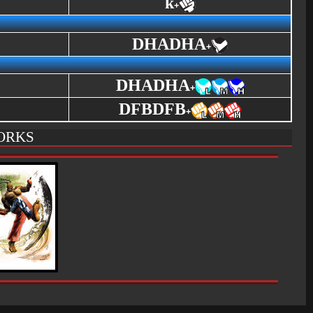
k
+
DHADHA
+
DHADHA
+
DFBDFB
+
ORKS