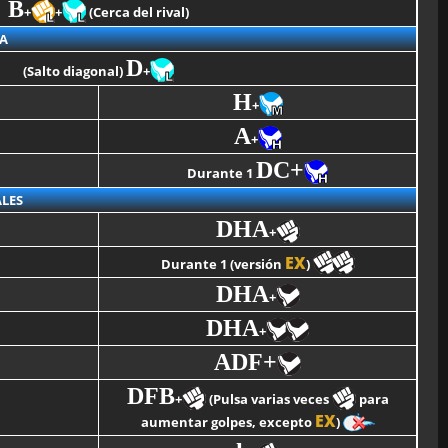
B
+
+
(Cerca del rival)
A
D
(Salto diagonal)
+
H
+
A
+
DC+
Durante 1
LES
DHA
+
EX
Durante 1 (versión
)
DHA
+
DHA
+
ADF+
DFB
+
(Pulsa varias veces
para
EX
aumentar golpes, excepto
)