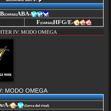
B
ABA
(CARGA)
+
F
HFG/E
(CARGA)
+
HTER IV: MODO OMEGA
IV: MODO OMEGA
A
N/
+
+
(Cerca del rival)