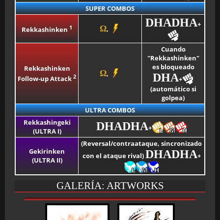
SUPER COMBOS
DHADHA
+
1
Ω
,
Rekkashinken
Cuando
"Rekkashinken"
es bloqueado
Rekkashinken
Ω
,
DHA
2
Follow-up Attack
+
(automático si
golpea)
ULTRA COMBOS
Rekkashingeki
DHADHA
+
(ULTRA I)
(Reversal/contraataque, sincronizado
Gekirinken
DHADHA
con el ataque rival)
+
(ULTRA II)
GALERÍA: ARTWORKS