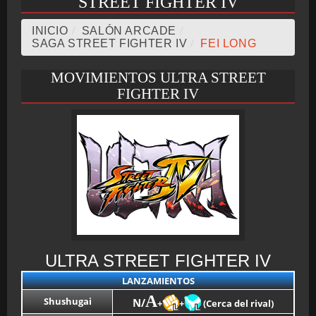
STREET FIGHTER IV
CRONOLOGÍA
INICIO
/
SALÓN ARCADE
/
SAGA STREET FIGHTER IV
/
FEI LONG
MOVIMIENTOS ULTRA STREET
ARCADE STICK
FIGHTER IV
BONUS STAGE
GUÍA BÁSICA
ULTRA STREET FIGHTER IV
LANZAMIENTOS
TIER LIST
A
Shushugai
N/
+
+
(Cerca del rival)