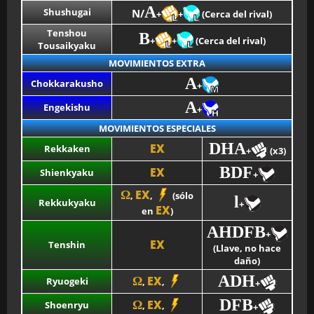
A
Shushugai
N/
+
+
(Cerca del rival)
Tenshou
B
+
+
(Cerca del rival)
Tousaikyaku
MOVIMIENTOS EXTRA
A
Chokkarakusho
+
A
Engekishu
+
MOVIMIENTOS ESPECIALES
DHA
EX
Rekkaken
+
(x3)
BDF
EX
Shienkyaku
+
EX
Ω
,
,
(sólo
l
Rekkukyaku
+
EX
en
)
AHDFB
+
EX
Tenshin
(Llave, no hace
daño)
ADH
EX
Ω
Ryuogeki
,
,
+
DFB
EX
Ω
Shoenryu
,
,
+