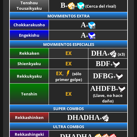
Tenshou
B
+
+
(Cerca del rival)
Tousaikyaku
MOVIMIENTOS EXTRA
BMG-OST
A
Chokkarakusho
+
A
Engekishu
+
MOVIMIENTOS ESPECIALES
DHA
EX
Rekkaken
+
(x3)
BDF
EX
Shienkyaku
+
EX
,
(sólo
DFBG
Rekkukyaku
+
primer golpe)
AHDFB
+
EX
Tenshin
(Llave, no hace
daño)
SUPER COMBOS
DHADHA
Rekkashinken
+
ULTRA COMBOS
Rekkashingeki
DHADHA