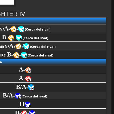
GHTER IV
A
N/
+
+
(Cerca del rival)
B
+
+
(Cerca del rival)
A
N/
RE)
+
+
(Cerca del rival)
B
AIRE)
+
+
(Cerca del rival)
A
A
+
A
+
B/A
+
B/A
+
(Cerca del rival)
H
D
+
+