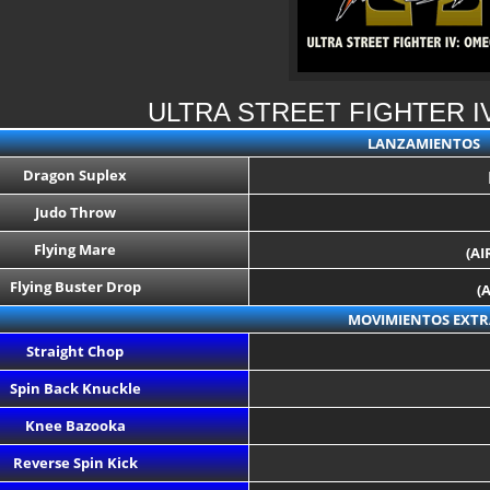
ULTRA STREET FIGHTER 
LANZAMIENTOS
Dragon Suplex
Judo Throw
Flying Mare
(AI
Flying Buster Drop
(
MOVIMIENTOS EXTR
Straight Chop
Spin Back Knuckle
Knee Bazooka
Reverse Spin Kick