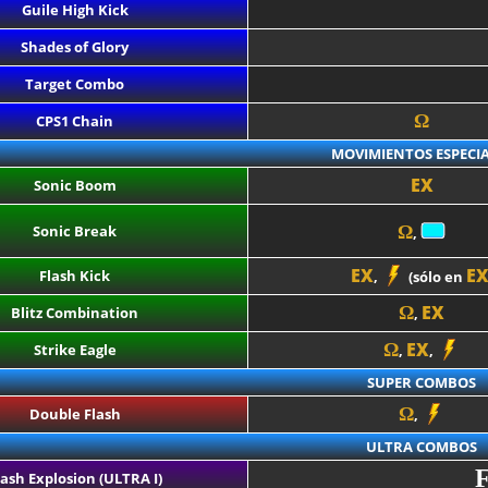
Guile High Kick
Shades of Glory
Target Combo
Ω
CPS1 Chain
MOVIMIENTOS ESPECIA
EX
Sonic Boom
Sonic Break
Ω
,
EX
E
Flash Kick
,
(sólo en
EX
Ω
Blitz Combination
,
EX
Ω
Strike Eagle
,
,
SUPER COMBOS
Ω
Double Flash
,
ULTRA COMBOS
lash Explosion (ULTRA I)