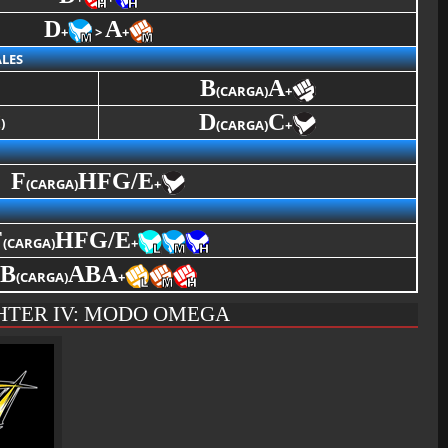
D
A
+
>
+
LES
B
A
(CARGA)
+
D
C
X
)
(CARGA)
+
F
HF
G/E
(CARGA)
+
F
HF
G/E
(CARGA)
+
B
ABA
(CARGA)
+
HTER IV: MODO OMEGA