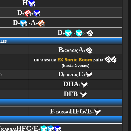
H
D
+
+
D
A
+
>
+
D
+
>
>
LES
B
A
(CARGA)
+
EX Sonic Boom
Durante un
pulsa
(hasta 2 veces)
D
C
X
)
(CARGA)
+
DHA
+
DFB
+
F
HF
G/E
(CARGA)
+
F
HF
G/E
(CARGA)
+