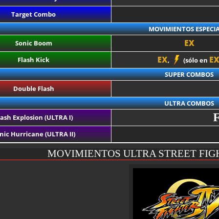
Target Combo
MOVIMIENTOS ESPECIA
EX
Sonic Boom
EX
E
Flash Kick
,
(sólo en
SUPER COMBOS
Double Flash
ULTRA COMBOS
lash Explosion (ULTRA I)
nic Hurricane (ULTRA II)
MOVIMIENTOS ULTRA STREET FIG