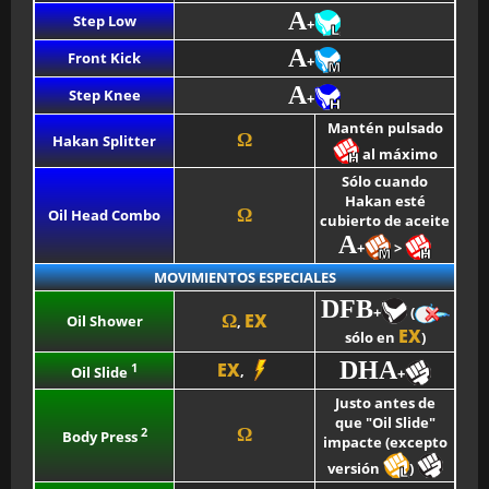
A
Step Low
+
A
Front Kick
+
A
Step Knee
+
Mantén pulsado
Ω
Hakan Splitter
al máximo
Sólo cuando
Hakan esté
Ω
Oil Head Combo
cubierto de aceite
A
+
>
MOVIMIENTOS ESPECIALES
DFB
+
(
EX
Ω
Oil Shower
,
EX
sólo en
)
DHA
EX
1
,
Oil Slide
+
Justo antes de
que "Oil Slide"
2
Ω
Body Press
impacte (excepto
versión
)