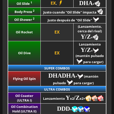
DHA
EX
1
,
Oil Slide
+
2
Body Press
Justo cuando "Oil Slide" impacta
2
Oil Shower
Justo después de "Oil Slide"
(Lanzamiento,
cerca del rival)
EX
Oil Rocket
Y/Z
+
Lanzamiento
Y/Z
+
EX
Oil Dive
(mantén pulsado
para cargar)
SUPER COMBOS
DHADHA
+
(mantén
Flying Oil Spin
pulsado
para cargar)
ULTRA COMBOS
Oil Coaster
Y
/Z
Lanzamiento
x2
x2+
(ULTRA I)
Oil Combination
DDD
+
Hold (ULTRA II)