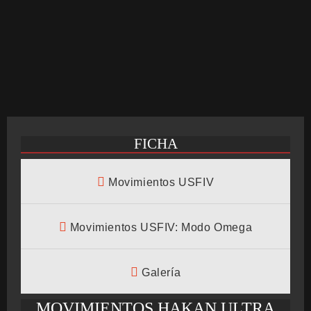
CRONOLOGÍA
ARCADE STICK
FICHA
BONUS STAGE
Movimientos USFIV
GUÍA BÁSICA
Movimientos USFIV: Modo Omega
Galería
TIER LIST
MOVIMIENTOS HAKAN ULTRA