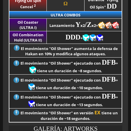
Flying Oil Spin
Ω
DD
2
Cancel
Oil Spin"
ULTRA COMBOS
Oil Coaster
Y
/Z
Lanzamiento
x2
x2+
(ULTRA I)
Oil Combination
DDD
+
Hold (ULTRA II)
El movimiento "Oil Shower" aumenta la defensa de
Hakan en 10% y modifica algunos ataques.
DFB
El movimiento "Oil Shower" ejecutado con
+
tiene un duración de ~8 segundos.
DFB
El movimiento "Oil Shower" ejecutado con
+
tiene un duración de ~10 segundos.
DFB
El movimiento "Oil Shower" ejecutado con
+
tiene un duración de ~13 segundos.
EX
El movimiento "Oil Shower" en versión
tiene un
duración de ~18 segundos.
GALERÍA: ARTWORKS