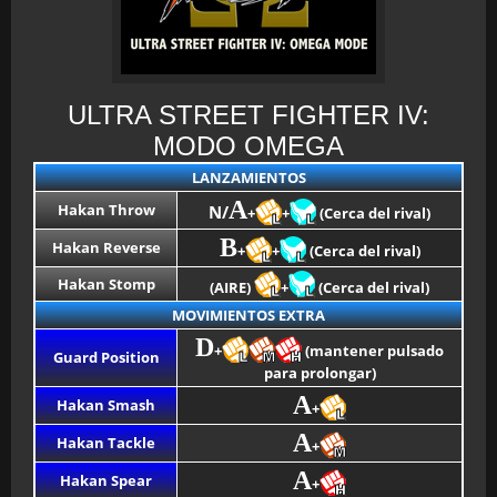
ULTRA STREET FIGHTER IV:
MODO OMEGA
LANZAMIENTOS
A
Hakan Throw
N/
+
+
(Cerca del rival)
B
Hakan Reverse
+
+
(Cerca del rival)
Hakan Stomp
(AIRE)
+
(Cerca del rival)
MOVIMIENTOS EXTRA
D
+
(mantener pulsado
Guard Position
para prolongar)
A
Hakan Smash
+
A
Hakan Tackle
+
A
Hakan Spear
+