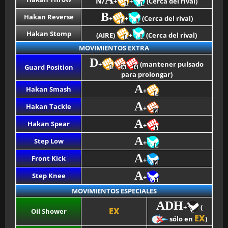
N/
+
+
(Cerca del rival)
B
Hakan Reverse
+
+
(Cerca del rival)
Hakan Stomp
(AIRE)
+
(Cerca del rival)
MOVIMIENTOS EXTRA
D
+
(mantener pulsado
Guard Position
para prolongar)
A
Hakan Smash
+
A
Hakan Tackle
+
A
Hakan Spear
+
A
Step Low
+
A
Front Kick
+
A
Step Knee
+
MOVIMIENTOS ESPECIALES
ADH
+
(
EX
Oil Shower
EX
sólo en
)