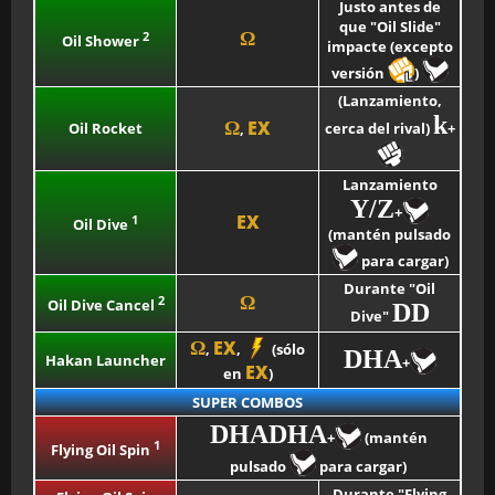
Justo antes de
que "Oil Slide"
2
Ω
Oil Shower
impacte (excepto
versión
)
(Lanzamiento,
k
EX
Ω
Oil Rocket
cerca del rival)
+
,
Lanzamiento
Y/Z
+
EX
1
Oil Dive
(mantén pulsado
para cargar)
Durante "Oil
2
Ω
Oil Dive Cancel
DD
Dive"
EX
Ω
,
,
(sólo
DHA
Hakan Launcher
+
EX
en
)
SUPER COMBOS
DHADHA
+
(mantén
1
Flying Oil Spin
pulsado
para cargar)
Durante "Flying