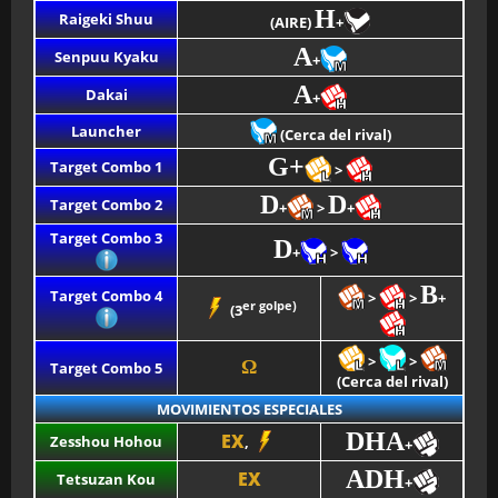
H
Raigeki Shuu
(AIRE)
+
A
Senpuu Kyaku
+
A
Dakai
+
Launcher
(Cerca del rival)
G+
Target Combo 1
>
D
D
Target Combo 2
+
>
+
Target Combo 3
D
+
>
B
Target Combo 4
>
>
+
er golpe)
(3
>
>
Ω
Target Combo 5
(Cerca del rival)
MOVIMIENTOS ESPECIALES
DHA
EX
Zesshou Hohou
,
+
ADH
EX
Tetsuzan Kou
+