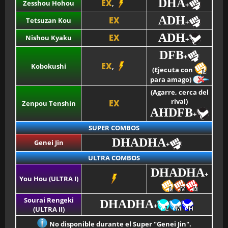
DHA
EX
Zesshou Hohou
,
+
ADH
EX
Tetsuzan Kou
+
ADH
EX
Nishou Kyaku
+
DFB
+
EX
Kobokushi
,
(Ejecuta con
para amago)
(Agarre, cerca del
rival)
EX
Zenpou Tenshin
AHDFB
+
SUPER COMBOS
DHADHA
Genei Jin
+
ULTRA COMBOS
DHADHA
+
You Hou (ULTRA I)
Sourai Rengeki
DHADHA
+
(ULTRA II)
No disponible durante el Super "Genei Jin".