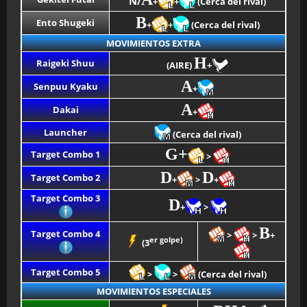
N/
+
+
(Cerca del rival)
B
Ento Shugeki
+
+
(Cerca del rival)
MOVIMIENTOS EXTRA
H
Raigeki Shuu
(AIRE)
+
A
Senpuu Kyaku
+
A
Dakai
+
Launcher
(Cerca del rival)
G+
Target Combo 1
>
D
D
Target Combo 2
+
>
+
Target Combo 3
D
+
>
B
Target Combo 4
>
>
+
er golpe)
(3
Target Combo 5
>
>
(Cerca del rival)
MOVIMIENTOS ESPECIALES