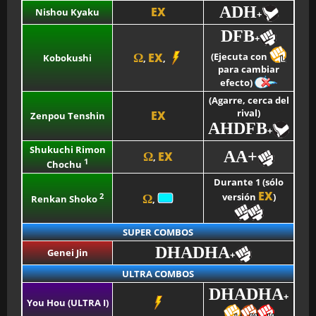
ADH
EX
Nishou Kyaku
+
DFB
+
EX
(Ejecuta con
Ω
Kobokushi
,
,
para cambiar
efecto)
(Agarre, cerca del
rival)
EX
Zenpou Tenshin
AHDFB
+
Shukuchi Rimon
AA+
EX
Ω
,
1
Chochu
Durante 1 (sólo
EX
2
versión
)
Ω
Renkan Shoko
,
SUPER COMBOS
DHADHA
Genei Jin
+
ULTRA COMBOS
DHADHA
+
You Hou (ULTRA I)