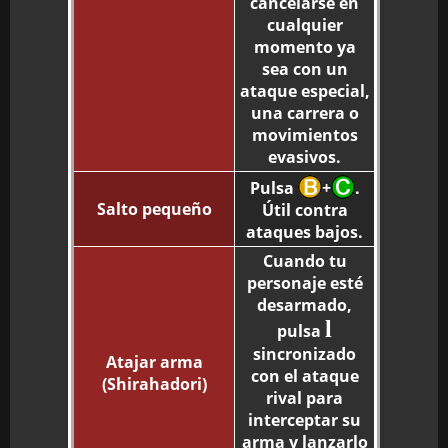
cancelarse en
cualquier
momento ya
sea con un
ataque especial,
una carrera o
movimientos
evasivos.
Pulsa
+
.
Salto pequeño
Útil contra
ataques bajos.
Cuando tu
personaje esté
desarmado,
l
pulsa
sincronizado
Atajar arma
con el ataque
(Shirahadori)
rival para
interceptar su
arma y lanzarlo