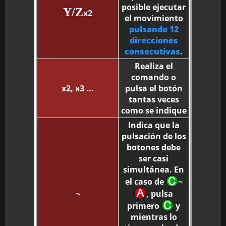
posible ejecutar
Y/Z
x2
el movimiento
pulsando 12
direcciones
consecutivas
.
Realiza el
comando o
x2, x3 ...
pulsa el botón
tantas veces
como se indique
Indica que la
pulsación de los
botones debe
ser casi
simultánea. En
el caso de
~
~
, pulsa
primero
y
mientras lo