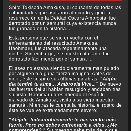
Shiro Tokisada Amakusa, el causante de todas las
calamidades que asolaron al mundo y guió la
resurrección de la Deidad Oscura Ambrosia, fue
derrotado por un samurái cuya existencia nunca
fue grabada en la historia...
Esta persona que se vio envuelta con el
enfrentamiento del resucitado Amakusa,
Haohmaru, fue atacada repentinamente una
noche. Sin embargo, el siniestro atacante fue
derrotado fácilmente por el samurái…
El asesino estaba siendo claramente manipulado
por alguien o alguna fuerza maligna. Antes de
morir, éste suspiró sus últimas palabras:
"Algún
día tendré tu alma… Ambrosia Vive..."
De nuevo
las fuerzas del al habían resurgido y andaban tras
su pista. Haohmaru presintiendo el espíritu
malvado de Amakusa, visita a su viejo maestro
samurái. Mientras le cuenta la historia, el rostro de
éste se vuelve extremadamente severo:
"Aléjate. Indiscutiblemente te has vuelto más
fuerte. Pero no debes enfrentarte a ellos. ¿Me
comprendes?."
Su maestro sabe más de lo que