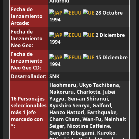
Android
Fecha de
28 Octubre
lanzamiento
1994
Arcade:
Fecha de
2 Diciembre
lanzamiento
1994
Neo Geo:
Fecha de
15 Diciembre
lanzamiento
1994
Neo Geo CD:
Desarrollador:
SNK
Haohmaru, Ukyo Tachibana,
Nakoruru, Charlotte, Jubei
16 Personajes
Yagyu, Gen-an Shiranui,
seleccionables
Kyoshiro Senryo, Galford,
más 1 jefe
Hanzo Hattori, Earthquake,
marcado con
Cham Cham, Wan-Fu, Neinhalt
*:
Seiger, Nicotine Caffeine,
Genjuro Kibagami, Kuroko,