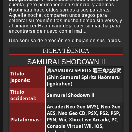
cuenta, pero permanece en silencio, y además
Haohmaru hace oídos sordos a sus palabras.
Aquella noche, comparten unos tragos para
celebrar su reunión tras mucho tiempo sin verse, y
al amanecer Haohmaru deja caer su marcha para
encontrarse de nuevo con el mal...
Una sonrisa de emoción se dibujan en sus labios.
FICHA TÉCNICA
SAMURAI SHODOWN II
真SAMURAI SPIRITS 覇王丸地獄変
Título
(Shin Samurai Spirits Haōmaru
japonés:
Jigokuhen)
Título
Samurai Shodown II
occidental:
Arcade (Neo Geo MVS), Neo Geo
AES, Neo Geo CD, PSX, PS2, PSP,
Plataformas:
PSN, Wii, Xbox Live Arcade, PC,
Consola Virtual Wii, IOS,