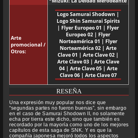
*Mizuki: La Deidad Merodeante
Logo Samurai Shodown
|
Logo Shin Samurai Spirits
|
Flyer Europeo 01
|
Flyer
Europeo 02
|
Flyer
Arte
Norteamérica 01
|
Flyer
promocional /
Norteamérica 02
|
Arte
Otros:
Clave 01
|
Arte Clave 02
|
Arte Clave 03
|
Arte Clave
04
|
Arte Clave 05
|
Arte
Clave 06
|
Arte Clave 07
RESEÑA
Una expresión muy popular nos dice que
“segundas partes no fueron buenas”, sin embargo
en el caso de Samurai Shodown II, no solamente
echa por tierra este dicho, sino que también es
recordado por la mayoría como uno de los mejores
capítulos de esta saga de SNK. Y es que la
compañía japonesa mejoró todos los aspectos