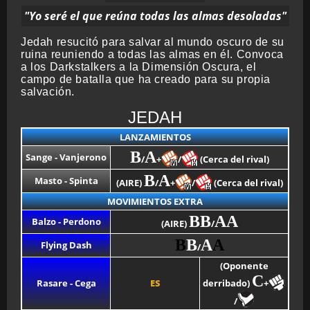
"Yo seré el que reúna todas las almas desoladas"
Jedah resucitó para salvar al mundo oscuro de su
BMG-OST
ruina reuniendo a todas las almas en él. Convoca
a los Darkstalkers a la Dimensión Oscura, el
campo de batalla que ha creado para su propia
salvación.
JEDAH
LANZAMIENTOS
B
A
Sange - Vanjerono
/
+
/
(Cerca del rival)
B
A
Masto - Spinta
(AIRE)
/
+
/
(Cerca del rival)
MOVIMIENTOS EXTRA
BB
AA
Balzo - Perdono
(AIRE)
/
B
B
A
A
Flying Dash
/
(Oponente
C
Rasare - Cega
ES
derribado)
+
/