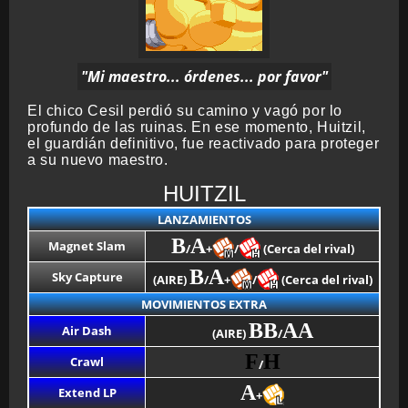
"Mi maestro... órdenes... por favor"
El chico Cesil perdió su camino y vagó por lo
profundo de las ruinas. En ese momento, Huitzil,
el guardián definitivo, fue reactivado para proteger
a su nuevo maestro.
HUITZIL
LANZAMIENTOS
B
A
Magnet Slam
/
+
/
(Cerca del rival)
B
A
Sky Capture
(AIRE)
/
+
/
(Cerca del rival)
MOVIMIENTOS EXTRA
BB
AA
Air Dash
(AIRE)
/
F
H
Crawl
/
A
Extend LP
+