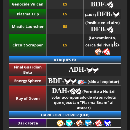
BDF
Genocide Vulcan
ES
+
DFB
Plasma Trip
ES
(AIRE)
+
(Posible en el aire)
Missile Launcher
ES
DFB
+
(Lanzamiento,
k
Circuit Scrapper
ES
cerca del rival)
+
/
ATAQUES EX
Final Guardian
ADH
+
Beta
BDF
Energy Sphere
+
(sólo al explotar)
DAH
+
(Permite a Huitzil
volar acompañado de otros robots
Ray of Doom
que ejecutan "Plasma Beam" al
atacar)
DARK FORCE POWER (DFP)
Dark Force
+
/
+
/
+