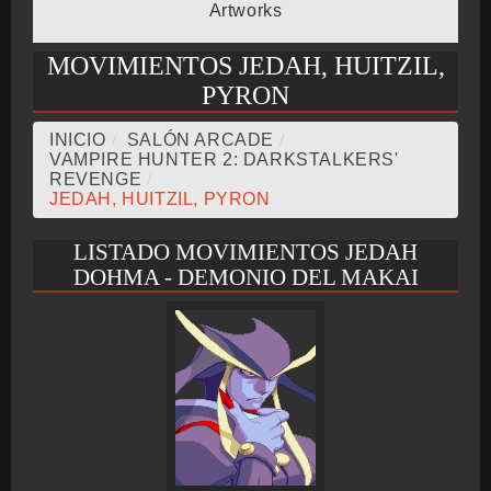
Artworks
CRONOLOGÍA
MOVIMIENTOS JEDAH, HUITZIL,
PYRON
INICIO
/
SALÓN ARCADE
/
ARCADE STICK
VAMPIRE HUNTER 2: DARKSTALKERS'
REVENGE
/
JEDAH, HUITZIL, PYRON
LISTADO MOVIMIENTOS JEDAH
BONUS STAGE
DOHMA - DEMONIO DEL MAKAI
GUÍA BÁSICA
TIER LIST