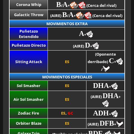
B
A
Corona Whip
/
+
/
(Cerca del rival)
B
A
Galactic Throw
(AIRE)
/
+
/
(Cerca del rival)
MOVIMIENTOS EXTRA
Puñetazo
A
+
Extendido
D
Puñetazo Directo
(AIRE)
+
(Oponente
C
Sitting Attack
ES
derribado)
+
/
MOVIMIENTOS ESPECIALES
DHA
Sol Smasher
ES
+
DHA
(AIRE)
+
Air Sol Smasher
ES
ADH
Zodiac Fire
ES
,
GC
+
DFB
Orbiter Blaze
ES
(AIRE)
+
BDF
Galaxy Trip