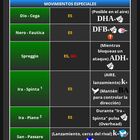
MOVIMIENTOS ESPECIALES
(Posible en el aire)
Dio - Cega
ES
DHA
+
DFB
+
Nero - Fautica
ES
(Mientras
bloqueas un
Spreggio
ES
,
GC
ADH
ataque)
+
(AIRE,
k
lanzamiento)
+
1
ES
BA
Ira - Spinta
(Mantén
para controlar la
dirección)
Durante "Ira -
2
ES
Ira - Piano
Spinta" pulsa
(Overhead)
k
(Lanzamiento, cerca del rival)
+
/
San - Passare