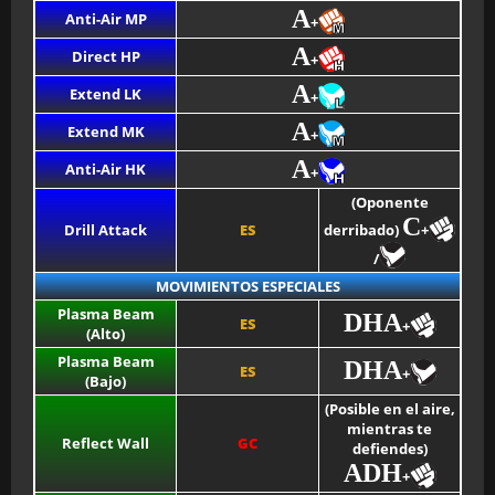
A
Anti-Air MP
+
A
Direct HP
+
A
Extend LK
+
A
Extend MK
+
A
Anti-Air HK
+
(Oponente
C
Drill Attack
ES
derribado)
+
/
MOVIMIENTOS ESPECIALES
Plasma Beam
DHA
ES
+
(Alto)
Plasma Beam
DHA
ES
+
(Bajo)
(Posible en el aire,
mientras te
Reflect Wall
GC
defiendes)
ADH
+