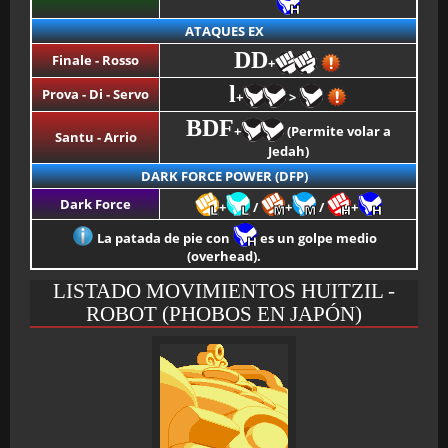
ATAQUES EX
DD
Finale - Rosso
+
l
Prova - Di - Servo
+
>
BDF
+
(Permite volar a
Santu - Arrio
Jedah)
DARK FORCE POWER (DFP)
Dark Force
+
/
+
/
+
La patada de pie con
es un golpe medio
(overhead).
LISTADO MOVIMIENTOS HUITZIL -
ROBOT (PHOBOS EN JAPÓN)