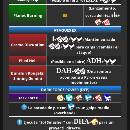
(Posible en el aire)
+
/
(Lanzamiento,
k
Planet Burning
ES
cerca del rival)
+
/
ATAQUES EX
l
+
/
(Mantén pulsado
Cosmo Disruption
/
para cargar/cambiar el
ataque)
ADH
Piled Hell
(Posible en el aire)
+
DAH
+
(Una sombra
Bunshin Kougeki:
acompaña a Pyron es sus
Shining Gemini
movimientos)
DARK FORCE POWER (DFP)
Dark Force
+
/
+
/
+
La patada de pie con
es un golpe medio
(overhead).
DHA
Ejecuta "Sol Smasher" con
+
para un
proyectil directo.