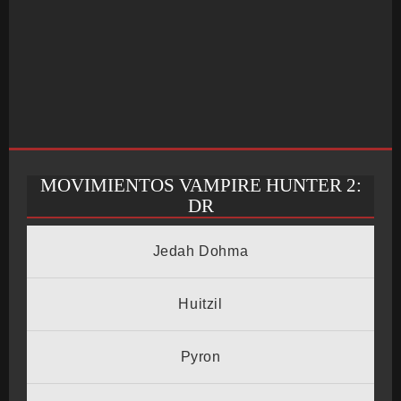
MOVIMIENTOS VAMPIRE HUNTER 2:
INICIO
DR
Jedah Dohma
SALÓN ARCADE
Huitzil
Pyron
GALERÍAS