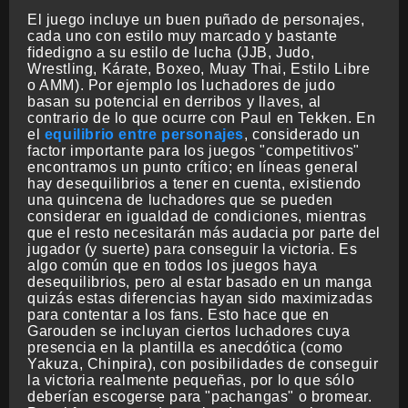
El juego incluye un buen puñado de personajes,
cada uno con estilo muy marcado y bastante
fidedigno a su estilo de lucha (JJB, Judo,
Wrestling, Kárate, Boxeo, Muay Thai, Estilo Libre
o AMM). Por ejemplo los luchadores de judo
basan su potencial en derribos y llaves, al
contrario de lo que ocurre con Paul en Tekken. En
el
equilibrio entre personajes
, considerado un
factor importante para los juegos "competitivos"
encontramos un punto crítico; en líneas general
hay desequilibrios a tener en cuenta, existiendo
una quincena de luchadores que se pueden
considerar en igualdad de condiciones, mientras
que el resto necesitarán más audacia por parte del
jugador (y suerte) para conseguir la victoria. Es
algo común que en todos los juegos haya
desequilibrios, pero al estar basado en un manga
quizás estas diferencias hayan sido maximizadas
para contentar a los fans. Esto hace que en
Garouden se incluyan ciertos luchadores cuya
presencia en la plantilla es anecdótica (como
Yakuza, Chinpira), con posibilidades de conseguir
la victoria realmente pequeñas, por lo que sólo
deberían escogerse para "pachangas" o bromear.