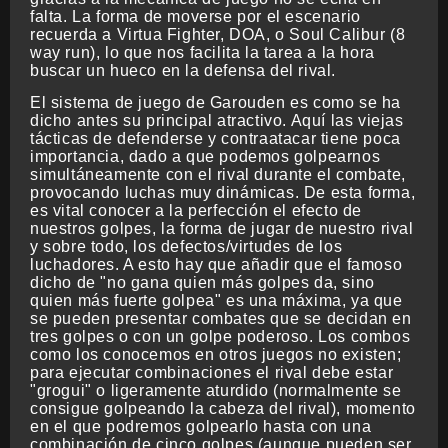
falta. La forma de moverse por el escenario
recuerda a Virtua Fighter, DOA, o Soul Calibur (8
way run), lo que nos facilita la tarea a la hora
buscar un hueco en la defensa del rival.
El sistema de juego de Garouden es como se ha
dicho antes su principal atractivo. Aquí las viejas
tácticas de defenderse y contraatacar tiene poca
importancia, dado a que podemos golpearnos
simultáneamente con el rival durante el combate,
provocando luchas muy dinámicas. De esta forma,
es vital conocer a la perfección el efecto de
nuestros golpes, la forma de jugar de nuestro rival
y sobre todo, los defectos/virtudes de los
luchadores. A esto hay que añadir que el famoso
dicho de "no gana quien más golpes da, sino
quien más fuerte golpea" es una máxima, ya que
se pueden presentar combates que se decidan en
tres golpes o con un golpe poderoso. Los combos
como los conocemos en otros juegos no existen;
para ejecutar combinaciones el rival debe estar
"grogui" o ligeramente aturdido (normalmente se
consigue golpeando la cabeza del rival), momento
en el que podremos golpearlo hasta con una
combinación de cinco golpes (aunque pueden ser