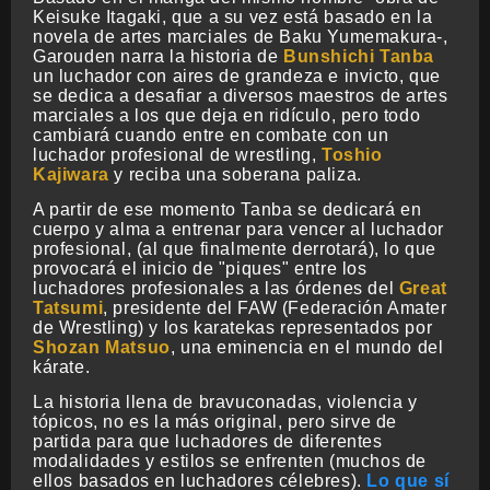
Keisuke Itagaki, que a su vez está basado en la
novela de artes marciales de Baku Yumemakura-,
Garouden narra la historia de
Bunshichi Tanba
un luchador con aires de grandeza e invicto, que
se dedica a desafiar a diversos maestros de artes
marciales a los que deja en ridículo, pero todo
cambiará cuando entre en combate con un
luchador profesional de wrestling,
Toshio
Kajiwara
y reciba una soberana paliza.
A partir de ese momento Tanba se dedicará en
cuerpo y alma a entrenar para vencer al luchador
profesional, (al que finalmente derrotará), lo que
provocará el inicio de "piques" entre los
luchadores profesionales a las órdenes del
Great
Tatsumi
, presidente del FAW (Federación Amater
de Wrestling) y los karatekas representados por
Shozan Matsuo
, una eminencia en el mundo del
kárate.
La historia llena de bravuconadas, violencia y
tópicos, no es la más original, pero sirve de
partida para que luchadores de diferentes
modalidades y estilos se enfrenten (muchos de
ellos basados en luchadores célebres).
Lo que sí