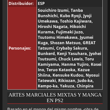
Distribuidor:
ESP
Souichiro Izumi, Tanba
Bunshichi, Kubo Ryoji, Jyoji
Umekawa, Toshio Kajiwara,
Hiroshi Nagata, Hikoichi
Kurama, Fujimaki Juzo,
Tsutomu Himekawa, Jyumei
Kuga, Shozan Matsuo, GREAT
Personajes:
Tatsumi, Crybaby Sakura,
Bunkerd, Kenji Yasuhara, Jyohei
Tsutsumi, Chuck Lewis, Toru
Kamiyama, Hanma Yujiro, Kosei
Ino, Teruo Kataoka, Kazue
Shiina, Kensuke Kudou, Nyosui
Tatewaki, Rikiozan, Judo-ka,
Kempo-ka, Yakuza, Chinpira
ARTES MARCIALES MIXTAS Y MANGA
EN PS2
Basado en el manga del mismo nombre -obra de