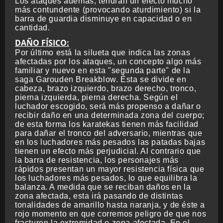
Los ataques además, tendrán un efecto mucho
más contundente (provocando aturdimiento) si la
barra de guardia disminuye en capacidad o en
cantidad.
DAÑO FÍSICO:
Por último está la silueta que indica las zonas
afectadas por los ataques, un concepto algo más
familiar y nuevo en esta "segunda parte" de la
saga Garouden Breakblow. Ésta se divide en
cabeza, brazo izquierdo, brazo derecho, tronco,
pierna izquierda, pierna derecha. Según el
luchador escogido, será más propenso a dañar o
recibir daño en una determinada zona del cuerpo;
de esta forma los karatekas tienen más facilidad
para dañar el tronco del adversario, mientras que
en los luchadores más pesados las patadas bajas
tienen un efecto más perjudicial. Al contrario que
la barra de resistencia, los personajes más
rápidos presentan un mayor resistencia física que
los luchadores más pesados, lo que equilibra la
balanza. A medida que se reciban daños en la
zona afectada, esta irá pasando de distintas
tonalidades de amarillo hasta naranja, y de éste a
rojo momento en que corremos peligro de que nos
fracturen la extremidad o zona afectada. En el