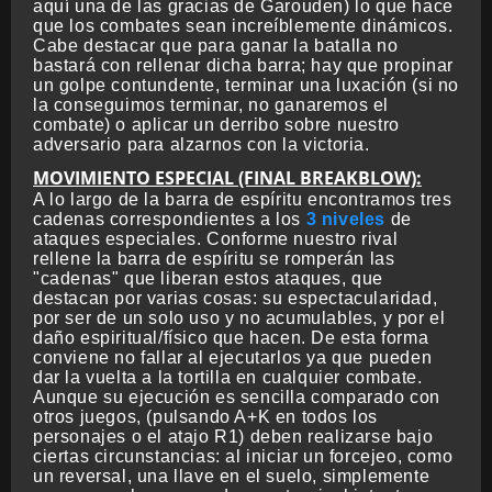
aquí una de las gracias de Garouden) lo que hace
que los combates sean increíblemente dinámicos.
Cabe destacar que para ganar la batalla no
bastará con rellenar dicha barra; hay que propinar
un golpe contundente, terminar una luxación (si no
la conseguimos terminar, no ganaremos el
combate) o aplicar un derribo sobre nuestro
adversario para alzarnos con la victoria.
MOVIMIENTO ESPECIAL (FINAL BREAKBLOW):
A lo largo de la barra de espíritu encontramos tres
cadenas correspondientes a los
3 niveles
de
ataques especiales. Conforme nuestro rival
rellene la barra de espíritu se romperán las
"cadenas" que liberan estos ataques, que
destacan por varias cosas: su espectacularidad,
por ser de un solo uso y no acumulables, y por el
daño espiritual/físico que hacen. De esta forma
conviene no fallar al ejecutarlos ya que pueden
dar la vuelta a la tortilla en cualquier combate.
Aunque su ejecución es sencilla comparado con
otros juegos, (pulsando A+K en todos los
personajes o el atajo R1) deben realizarse bajo
ciertas circunstancias: al iniciar un forcejeo, como
un reversal, una llave en el suelo, simplemente