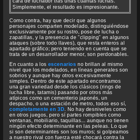
cara de luchador tras unas cuantas luchas.
Simplemente, el resultado es impresionante.
Como contra, hay que decir que algunos
personajes comparten modelado, distinguiéndose
exclusivamente por su rostro, pose de lucha o
zapatillas, y la presencia de "clipping" en algunos
ataques (sobre todo llaves), que resta enteros al
apartado gráfico; pero teniendo en cuenta que se
trata de un desarrollador menor, son perdonables.
En cuanto a los
escenarios
no brillan al mismo
nivel que los modelados, en líneas generales son
sobrios y aunque hay otros excesivamente
simples. Dentro de este apartado encontramos
una gran variedad desde los clásicos (rings de
lucha libre, tatamis) pasando por otros más
atípicos como un cementerio japonés, un
despacho, o una estación de metro, todos eso sí,
completamente en 3D
. No hay desniveles como
en otros juegos, pero sí
partes rompibles
como
ventanas, mobiliario, taquillas... aunque no tienen
ningún efecto determinante en las peleas. Lo que
si son determinantes son los muros; si golpeamos
a nuestro rival con fuerza esté chocará contra la