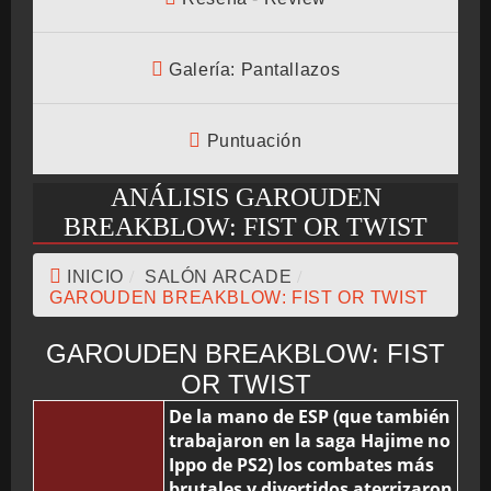
CRONOLOGÍA
Galería: Pantallazos
Puntuación
ARCADE STICK
ANÁLISIS GAROUDEN
BREAKBLOW: FIST OR TWIST
BONUS STAGE
INICIO
/
SALÓN ARCADE
/
GAROUDEN BREAKBLOW: FIST OR TWIST
GAROUDEN BREAKBLOW: FIST
GUÍA BÁSICA
OR TWIST
De la mano de ESP (que también
trabajaron en la saga Hajime no
Ippo de PS2) los combates más
TIER LIST
brutales y divertidos aterrizaron