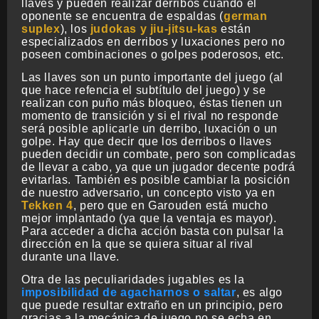
llaves y pueden realizar derribos cuando el
oponente se encuentra de espaldas (
german
suplex
), los
judokas y jiu-jitsu-kas
están
especializados en derribos y luxaciones pero no
poseen combinaciones o golpes poderosos, etc.
Las llaves son un punto importante del juego (al
que hace refencia el subtítulo del juego) y se
realizan con puño más bloqueo, éstas tienen un
momento de transición y si el rival no responde
será posible aplicarle un derribo, luxación o un
golpe. Hay que decir que los derribos o llaves
pueden decidir un combate, pero son complicadas
de llevar a cabo, ya que un jugador decente podrá
evitarlas. También es posible cambiar la posición
de nuestro adversario, un concepto visto ya en
Tekken 4
, pero que en Garouden está mucho
mejor implantado (ya que la ventaja es mayor).
Para acceder a dicha acción basta con pulsar la
dirección en la que se quiera situar al rival
durante una llave.
Otra de las peculiaridades jugables es la
imposibilidad de agacharnos o saltar
, es algo
que puede resultar extraño en un principio, pero
gracias a la mecánica de juego no se echa en