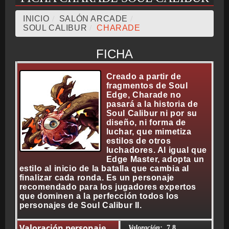
INICIO
/
SALÓN ARCADE
/
CRONOLOGÍA
SOUL CALIBUR
/
CHARADE
FICHA
ARCADE STICK
Creado a partir de
fragmentos de Soul
Edge, Charade no
pasará a la historia de
Soul Calibur ni por su
BONUS STAGE
diseño, ni forma de
luchar, que mimetiza
estilos de otros
luchadores. Al igual que
Edge Master, adopta un
estilo al inicio de la batalla que cambia al
GUÍA BÁSICA
finalizar cada ronda. Es un personaje
recomendado para los jugadores expertos
que dominen a la perfección todos los
personajes de Soul Calibur II.
TIER LIST
Valoración personaje
Valoración:
7.8