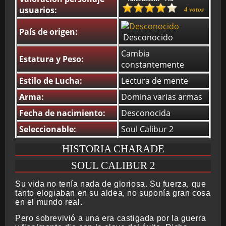
usuarios:
4 votos
País de origen:
Desconocido
BMG-OST
Cambia
Estatura y Peso:
constantemente
Estilo de Lucha:
Lectura de mente
Arma:
Domina varias armas
Fecha de nacimiento:
Desconocida
Seleccionable:
Soul Calibur 2
HISTORIA CHARADE
SOUL CALIBUR 2
Su vida no tenía nada de gloriosa. Su fuerza, que
tanto elogiaban en su aldea, no suponía gran cosa
en el mundo real.
Pero sobrevivió a una era castigada por la guerra