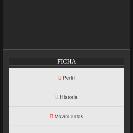
FICHA
INICIO
Perfil
SALÓN ARCADE
Historia
Movimientos
GALERÍAS