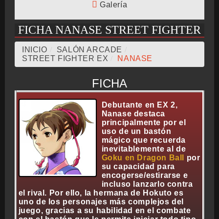
Galería
CRONOLOGÍA
FICHA NANASE STREET FIGHTER
INICIO
/
SALÓN ARCADE
/
STREET FIGHTER EX
/
NANASE
ARCADE STICK
FICHA
Debutante en EX 2,
Nanase destaca
BONUS STAGE
principalmente por el
uso de un bastón
mágico que recuerda
inevitablemente al de
Goku en Dragon Ball
por
GUÍA BÁSICA
su capacidad para
encogerse/estirarse e
incluso lanzarlo contra
el rival. Por ello, la hermana de Hokuto es
uno de los personajes más complejos del
TIER LIST
juego, gracias a su habilidad en el combate