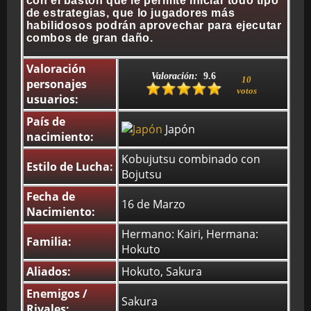
con el bastón que le permite iniciar todo tipo
de estrategias, que lo jugadores más
habilidosos podrán aprovechar para ejecutar
combos de gran daño.
BMG-OST
Valoración
Valoración:
9.6
10
personajes
votos
usuarios:
País de
Japón
nacimiento:
Kobujutsu combinado con
Estilo de Lucha:
Bojutsu
Fecha de
16 de Marzo
Nacimiento:
Hermano: Kairi, Hermana:
Familia:
Hokuto
Aliados:
Hokuto, Sakura
Enemigos /
Sakura
Rivales: