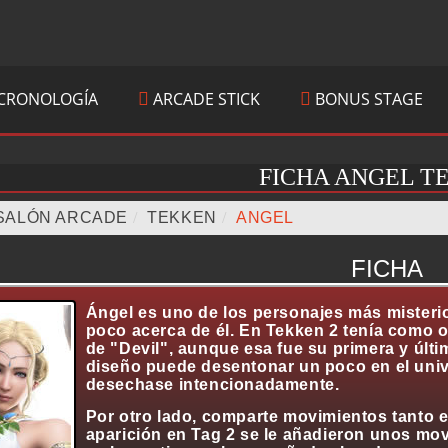
CRONOLOGÍA
ARCADE STICK
BONUS STAGE
FICHA ANGEL T
SALÓN ARCADE
/
TEKKEN
/
ANGEL
FICHA
Ángel es uno de los personajes más misteri
poco acerca de él. En Tekken 2 tenía como ob
de "Devil", aunque esa fue su primera y últi
diseño puede desentonar un poco en el univ
desechase intencionadamente.
Por otro lado, comparte movimientos tanto 
aparición en Tag 2 se le añadieron unos mov