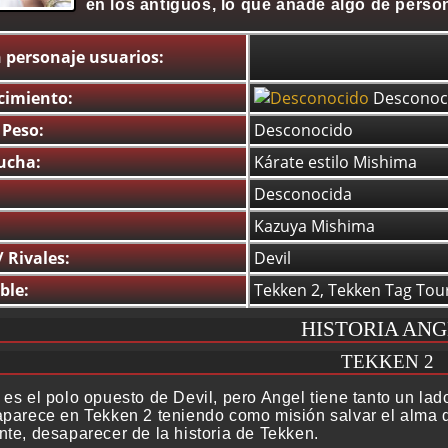
en los antiguos, lo que añade algo de perso
 personaje usuarios:
cimiento:
Desconoc
 Peso:
Desconocido
Lucha:
Kárate estilo Mishima
Desconocida
Kazuya Mishima
 Rivales:
Devil
ble:
Tekken 2, Tekken Tag To
HISTORIA AN
TEKKEN 2
 es el polo opuesto de Devil, pero Angel tiene tanto un l
aparece en Tekken 2 teniendo como misión salvar el alma d
nte, desaparecer de la historia de Tekken.