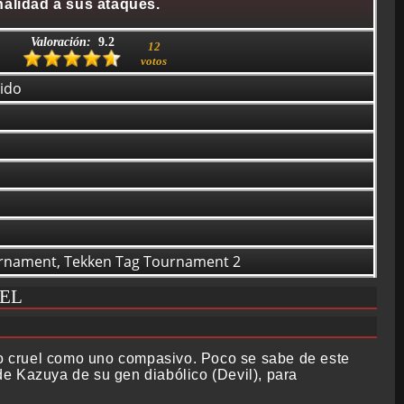
nalidad a sus ataques.
Valoración:
9.2
12
votos
ido
urnament, Tekken Tag Tournament 2
GEL
ado cruel como uno compasivo. Poco se sabe de este
e Kazuya de su gen diabólico (Devil), para