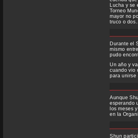
Lucha y se e
Torneo Mund
mayor no po
truco o dos
Durante el 
mismo entre
pudo encont
Un año y va
cuando vio 
para unirse 
Aunque Shun
esperando u
los meses y
en Ia Organi
Shun partic