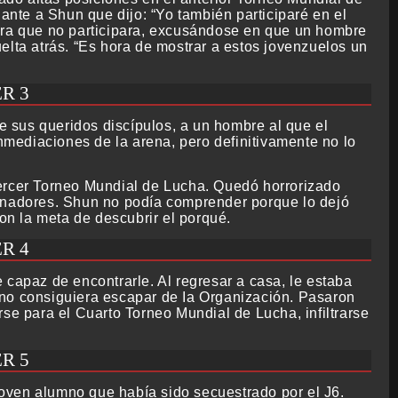
gante a Shun que dijo: “Yo también participaré en el
para que no participara, excusándose en que un hombre
elta atrás. “Es hora de mostrar a estos jovenzuelos un
R 3
 sus queridos discípulos, a un hombre al que el
mediaciones de la arena, pero definitivamente no lo
Tercer Torneo Mundial de Lucha. Quedó horrorizado
cinadores. Shun no podía comprender porque lo dejó
con la meta de descubrir el porqué.
R 4
 capaz de encontrarle. Al regresar a casa, le estaba
 no consiguiera escapar de Ia Organización. Pasaron
se para el Cuarto Torneo Mundial de Lucha, infiltrarse
R 5
oven alumno que había sido secuestrado por el J6.