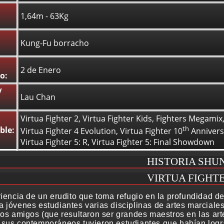
1,64m - 63Kg
Kung-Fu borracho
2 de Enero
o:
/
Lau Chan
Virtua Fighter 2, Virtua Fighter Kids, Fighters Megamix, 
th
ble:
Virtua Fighter 4 Evolution, Virtua Fighter 10
Anniversa
Virtua Fighter 5: R, Virtua Fighter 5: Final Showdown
HISTORIA SHUN
VIRTUA FIGHTE
riencia de un erudito que toma refugio en la profundidad d
 jóvenes estudiantes varias disciplinas de artes marciales
jos amigos (que resultaron ser grandes maestros en las a
sus contemporáneos tuvieron estudiantes que habían logra