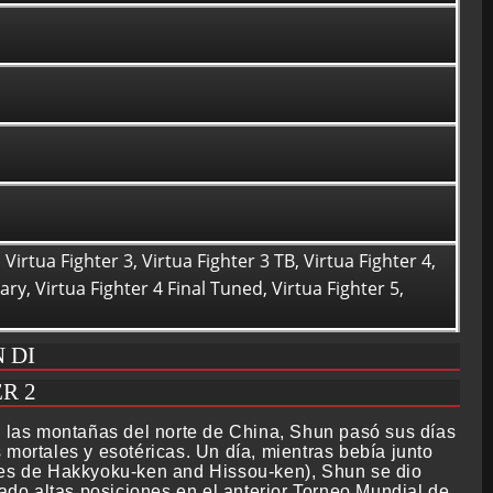
Virtua Fighter 3, Virtua Fighter 3 TB, Virtua Fighter 4,
ry, Virtua Fighter 4 Final Tuned, Virtua Fighter 5,
 DI
R 2
e las montañas del norte de China, Shun pasó sus días
 mortales y esotéricas. Un día, mientras bebía junto
rtes de Hakkyoku-ken and Hissou-ken), Shun se dio
do altas posiciones en el anterior Torneo Mundial de