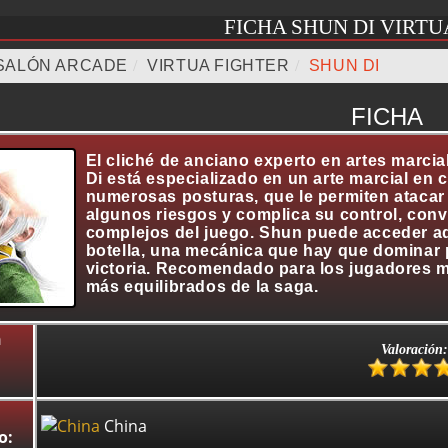
FICHA SHUN DI VIRTU
SALÓN ARCADE
/
VIRTUA FIGHTER
/
SHUN DI
FICHA
El cliché de anciano experto en artes marcia
Di está especializado en un arte marcial en
numerosas posturas, que le permiten atacar 
algunos riesgos y complica su control, conv
complejos del juego. Shun puede acceder a
botella, una mecánica que hay que dominar 
victoria. Recomendado para los jugadores m
más equilibrados de la saga.
n
Valoración:
China
o: