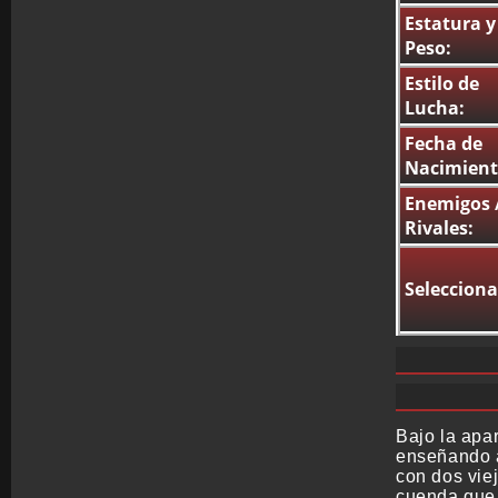
Estatura y
Peso:
Estilo de
Lucha:
Fecha de
Nacimient
Enemigos 
Rivales:
Selecciona
Bajo la apa
enseñando a
con dos vie
cuenda que 