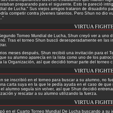
staban preparando para el siguiente. Esto le pareció intri
ial de Lucha.” Sus viejos amigos trataron de disuadirlo 
dría competir contra jóvenes talentos. Pero Shun no dio vu
…”
VIRTUA FIGHTE
Segundo Torneo Mundial de Lucha, Shun creyó ver a uno de
nó. Tras el torneo Shun buscó desesperadamente en las in
rar.
rios meses después, Shun recibió una invitación para el 
que su alumno aparecía en la lista como uno de los patro
a la Organización, así que decidió tomar parte del torneo 
VIRTUA FIGHTE
 se inscribió en el torneo para buscar a su alumno, no fue
na carta suya en Ia que le pedía ayuda en el caso de que
 el alumno seguía sin volver, así que Shun decidió entrenar
zación y rescatar a su alumno utilizando Ia fuerza.
VIRTUA FIGHTE
ipó en el Cuarto Torneo Mundial De Lucha buscando a su j