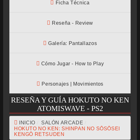
Ficha Técnica
BMG-OST
Reseña - Review
Galería: Pantallazos
Cómo Jugar - How to Play
Personajes | Movimientos
RESEÑA Y GUÍA HOKUTO NO KEN
ATOMISWAVE - PS2
INICIO
/
SALÓN ARCADE
/
HOKUTO NO KEN: SHINPAN NO SŌSŌSEI
KENGŌ RETSUDEN