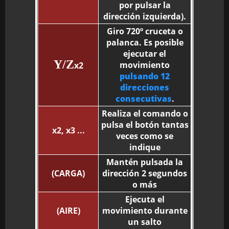
por pulsar la
dirección izquierda).
Giro 720º cruceta o
palanca. Es posible
ejecutar el
Y/Z
movimiento
x2
pulsando 12
direcciones
consecutivas
.
Realiza el comando o
pulsa el botón tantas
x2, x3 ...
veces como se
indique
Mantén pulsada la
(CARGA)
dirección 2 segundos
o más
Ejecuta el
(AIRE)
movimiento durante
un salto