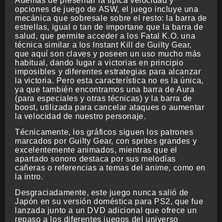
Además de presentar la típica velocidad y
opciones de juego de ASW, el juego incluye una
mecánica que sobresale sobre el resto: la barra de
estrellas, igual o tan de importane que la barra de
salud, que permite acceder a los Fatal K.O. una
técnica similar a los Instant Kill de Guilty Gear,
que aquí son claves y poseen un uso mucho más
habitual, dando lugar a victorias en principio
imposibles y diferentes estrategias para alcanzar
la victoria. Pero esta característica no es la única,
ya que también encontramos una barra de Aura
(para especiales y otras técnicas) y la barra de
boost, utilizada para cancelar ataques o aumentar
la velocidad de nuestro personaje.
Técnicamente, los gráficos siguen los patrones
marcados por Guilty Gear, con sprites grandes y
excelentemente animados, mientras que el
apartado sonoro destaca por sus melodías
cañeras o referencias a temas del anime, como en
la intro.
Desgraciadamente, este juego nunca salió de
Japón en su versión doméstica para PS2, que fue
lanzada junto a un DVD adicional que ofrece un
repaso a los diferentes juegos del universo