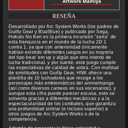
Artwork Mamiya
RESEÑA
Desarrollado por Arc System Works (los padres de
Guilty Gear y BlazBlue) y publicado por Sega,
Hokuto No Ken es la primera incursión "seria" de
esta franquicia en el mundo de la lucha 2D 1
contra 1, ya que con anterioridad únicamente
habían existido diferentes juegos en su mayoría
del tipo beat 'em up y algún que otro intento de
lucha tradicional, y por suerte, este juego cumple
las expectativas de calidad de sobra. Con multitud
de similitudes con Guilty Gear, HNK ofrece una
plantilla de 10 luchadores que recoge a los
personajes más emblemáticos del anime/manga
(así como diversos cameos en sus escenarios), y
aunque esta cifra puede parecer escasa, esto se
solventa gracias a diferentes mecánicas y a la
espectacularidad de los combates, que garantiza
una profundidad similar (e incluso superior) a
otros juegos de Arc System Works o de la
competencia.