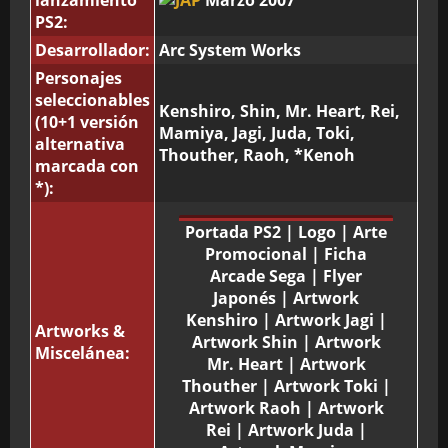
lanzamiento
Marzo 2007
PS2:
Desarrollador:
Arc System Works
Personajes
seleccionables
Kenshiro, Shin, Mr. Heart, Rei,
(10+1 versión
Mamiya, Jagi, Juda, Toki,
alternativa
Thouther, Raoh, *Kenoh
marcada con
*):
Portada PS2
|
Logo
|
Arte
Promocional
|
Ficha
Arcade Sega
|
Flyer
Japonés
|
Artwork
Kenshiro
|
Artwork Jagi
|
Artworks &
Artwork Shin
|
Artwork
Miscelánea:
Mr. Heart
|
Artwork
Thouther
|
Artwork Toki
|
Artwork Raoh
|
Artwork
Rei
|
Artwork Juda
|