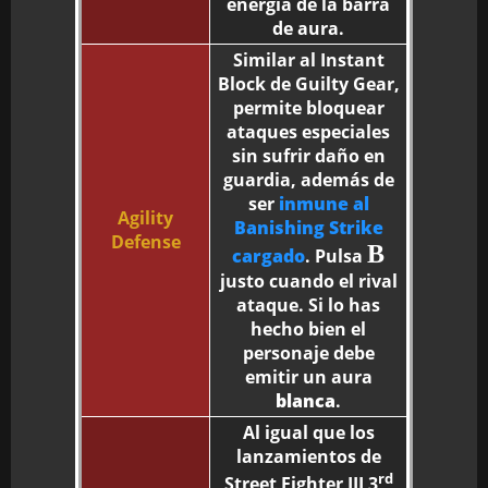
energía de la barra
de aura.
Similar al Instant
Block de Guilty Gear,
permite bloquear
ataques especiales
sin sufrir daño en
guardia, además de
ser
inmune al
Agility
Banishing Strike
Defense
B
cargado
. Pulsa
justo cuando el rival
ataque. Si lo has
hecho bien el
personaje debe
emitir un aura
blanca
.
Al igual que los
lanzamientos de
rd
Street Fighter III 3