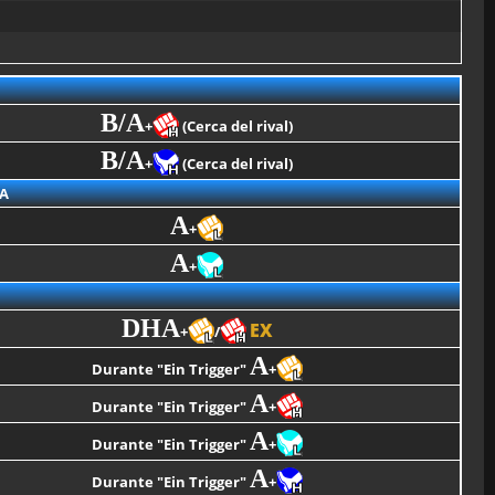
B/A
+
(Cerca del rival)
B/A
+
(Cerca del rival)
A
A
+
A
+
DHA
EX
+
/
A
Durante "Ein Trigger"
+
A
Durante "Ein Trigger"
+
A
Durante "Ein Trigger"
+
A
Durante "Ein Trigger"
+