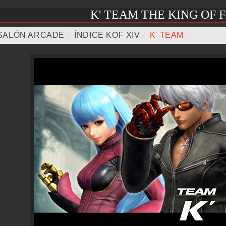
K' TEAM THE KING OF 
SALÓN ARCADE
/
ÍNDICE KOF XIV
/
K' TEAM