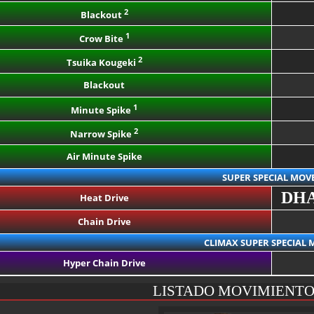
2
Blackout
1
Crow Bite
2
Tsuika Kougeki
Blackout
1
Minute Spike
2
Narrow Spike
Air Minute Spike
SUPER SPECIAL MOV
DH
Heat Drive
Chain Drive
CLIMAX SUPER SPECIAL 
Hyper Chain Drive
LISTADO MOVIMIENT