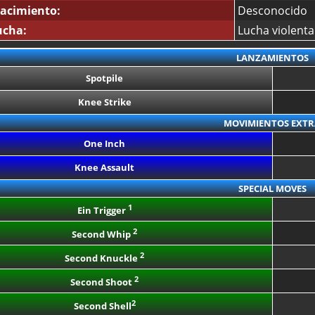
acimiento:
Desconocido
ucha:
Lucha violenta
LANZAMIENTOS
Spotpile
Knee Strike
MOVIMIENTOS EXTR
One Inch
Knee Assault
SPECIAL MOVES
1
Ein Trigger
2
Second Whip
2
Second Knuckle
2
Second Shoot
2
Second Shell