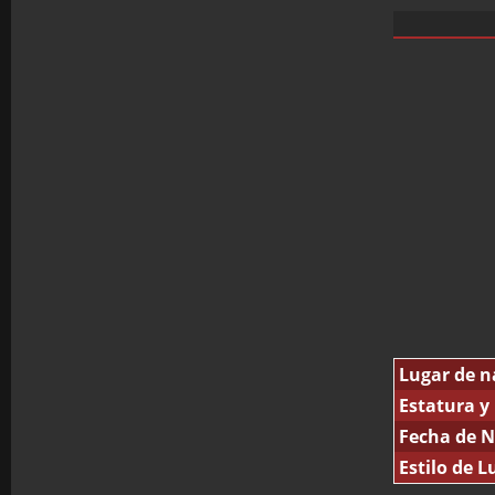
Lugar de n
Estatura y
Fecha de N
Estilo de L