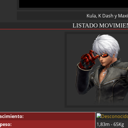
Kula, K Dash y Max
LISTADO MOVIMIEN
acimiento:
 peso:
1,83m - 65Kg