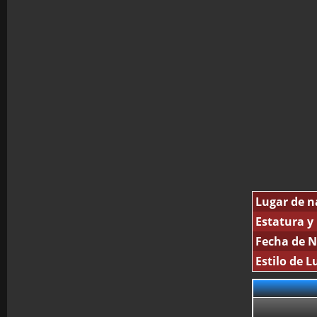
Lugar de n
Estatura y
Fecha de N
Estilo de L