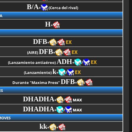
B/A
+
(Cerca del rival)
A
H
+
DFB
EX
+
/
DFB
EX
(AIRE)
+
/
ADH
EX
(Lanzamiento antiaéreo)
+
/
k
EX
(Lanzamiento)
+
/
DFB
Durante "Maxima Press"
+
/
ES
DHADHA
+
/
MAX
DHADHA
+
/
MAX
MOVES
kk
+
+