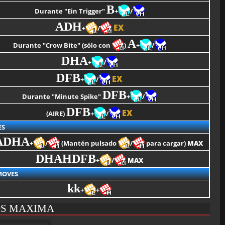
B
Durante "Ein Trigger"
+
/
ADH
EX
+
/
A
Durante "Crow Bite" (sólo con
)
+
/
DHA
+
/
DFB
EX
+
/
DFB
Durante "Minute Spike"
+
/
DFB
EX
(AIRE)
+
/
ES
ADHA
+
/
(Mantén pulsado
/
para cargar)
MAX
DHAHDFB
+
/
MAX
MOVES
kk
+
+
OS MAXIMA