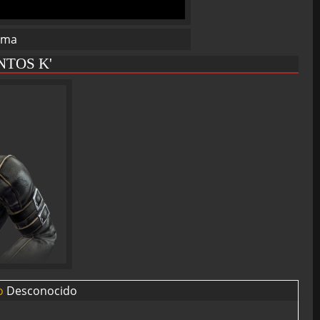
ima
TOS K'
Desconocido