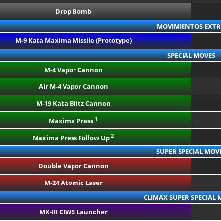
Drop Bomb
MOVIMIENTOS EXTR
M-9 Kata Maxima Missile (Prototype)
SPECIAL MOVES
M-4 Vapor Cannon
Air M-4 Vapor Cannon
M-19 Kata Blitz Cannon
1
Maxima Press
2
Maxima Press Follow Up
SUPER SPECIAL MOV
Double Vapor Cannon
M-24 Atomic Laser
CLIMAX SUPER SPECIAL 
MX-III CIWS Launcher