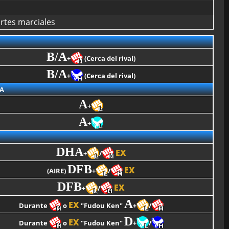
rtes marciales
B/A
+
(Cerca del rival)
B/A
+
(Cerca del rival)
A
A
+
A
+
DHA
EX
+
/
DFB
EX
(AIRE)
+
/
DFB
EX
+
/
A
EX
Durante
o
"Fudou Ken"
+
/
D
EX
Durante
o
"Fudou Ken"
+
/