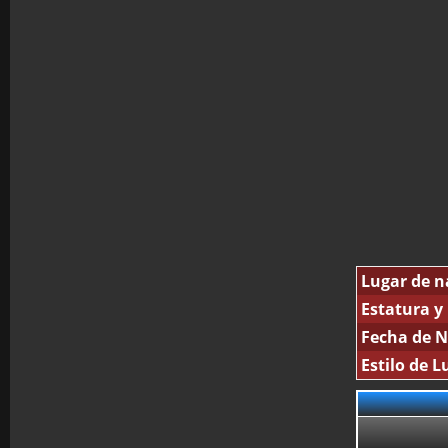
Lugar de n
Estatura y
Fecha de N
Estilo de L