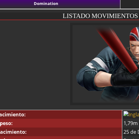
Domination
LISTADO MOVIMIENTOS
acimiento:
 peso:
1,79m 
acimiento:
25 de 