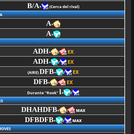
B/A
+
(Cerca del rival)
A
A
+
A
+
ADH
EX
+
/
ADH
EX
+
/
DFB
EX
(AIRE)
+
/
DFB
EX
+
/
l
Durante "Rook"
+
/
ES
DHAHDFB
+
/
MAX
DFBDFB
+
/
MAX
MOVES