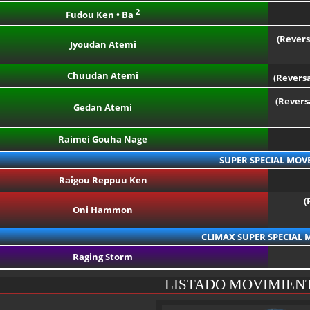
2
Fudou Ken • Ba
(Revers
Jyoudan Atemi
Chuudan Atemi
(Reversa
(Revers
Gedan Atemi
Raimei Gouha Nage
SUPER SPECIAL MOV
Raigou Reppuu Ken
(
Oni Hammon
CLIMAX SUPER SPECIAL 
Raging Storm
LISTADO MOVIMIEN