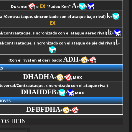
A
EX
Durante
o
"Fudou Ken"
+
/
k
al/Contraataque, sincronizado con el ataque bajo rival)
+
EX
k
l/Contraataque, sincronizado con el ataque aéreo rival)
+
l
al/Contraataque, sincronizado con el ataque de pie del rival)
+
ADH
(Con el rival en el derribado)
+
/
ES
DHADHA
+
/
MAX
Reversal/Contraataque, sincronizado con el ataque rival)
DHAHDFB
+
/
MAX
MOVES
DFBFDHA
+
+
TOS HEIN