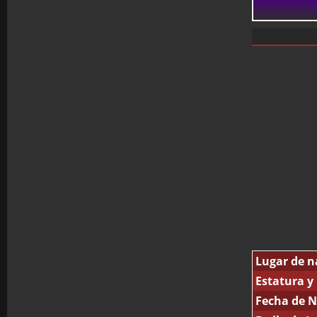
Lugar de n
Estatura y
Fecha de N