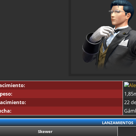
acimiento:
 peso:
1,85
acimiento:
22 d
ucha:
Gámb
LANZAMIENTOS
Skewer