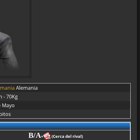
Alemania
m - 70Kg
e Mayo
itos
B/A
+
(Cerca del rival)