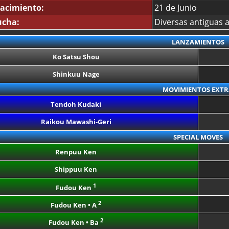
acimiento:
21 de Junio
ucha:
Diversas antiguas a
LANZAMIENTOS
Ko Satsu Shou
Shinkuu Nage
MOVIMIENTOS EXTR
Tendoh Kudaki
Raikou Mawashi-Geri
SPECIAL MOVES
Renpuu Ken
Shippuu Ken
1
Fudou Ken
2
Fudou Ken • A
2
Fudou Ken • Ba