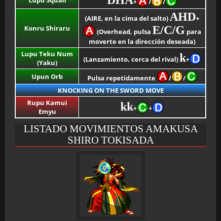
DHA
Lupu Squall
+
/
/
AHD
(AIRE, en la cima del salto)
+
Konru Shiraru
E/C/G
(Overhead, pulsa
para
moverte en la dirección deseada)
Lupu Teku Num
k
(Lanzamiento, cerca del rival)
+
(Yaku)
Upun Orb
Pulsa repetidamente
/
/
KNOCKING ON THE SWORD MOVE
Rupu Kamui
kk
+
+
Emyu
LISTADO MOVIMIENTOS AMAKUSA
SHIRO TOKISADA