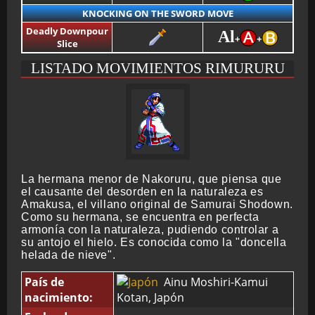
KNOCKING ON THE SWORD MOVE
Deadly Downpour
Al
+
+
Slice
LISTADO MOVIMIENTOS RIMURURU
La hermana menor de Nakoruru, que piensa que
el causante del desorden en la naturaleza es
Amakusa, el villano original de Samurai Shodown.
Como su hermana, se encuentra en perfecta
armonía con la naturaleza, pudiendo controlar a
su antojo el hielo. Es conocida como la "doncella
helada de nieve".
País de
Ainu Moshiri-Kamui
nacimiento:
Kotan, Japón