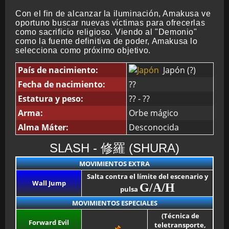
Con el fin de alcanzar la iluminación, Amakusa ve
oportuno buscar nuevas víctimas para ofrecerlas
como sacrificio religioso. Viendo al "Demonio"
como la fuente definitiva de poder, Amakusa lo
selecciona como próximo objetivo.
País de nacimiento:
Japón (?)
Fecha de nacimiento:
??
Estatura y peso:
?? - ??
Arma:
Orbe mágico
Alma Máter:
Desconocida
SLASH - 修羅 (SHURA)
MOVIMIENTOS EXTRA
Salta contra el límite del escenario y
Wall Jump
G/A/H
pulsa
MOVIMIENTOS ESPECIALES
(Técnica de
Forward Evil
teletransporte,