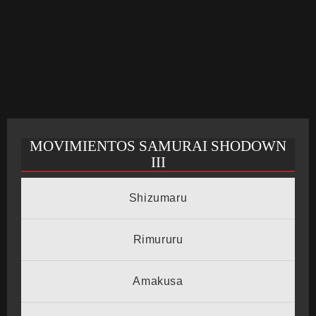
CRONOLOGÍA
ARCADE STICK
MOVIMIENTOS SAMURAI SHODOWN
BONUS STAGE
III
Shizumaru
GUÍA BÁSICA
Rimururu
Amakusa
TIER LIST