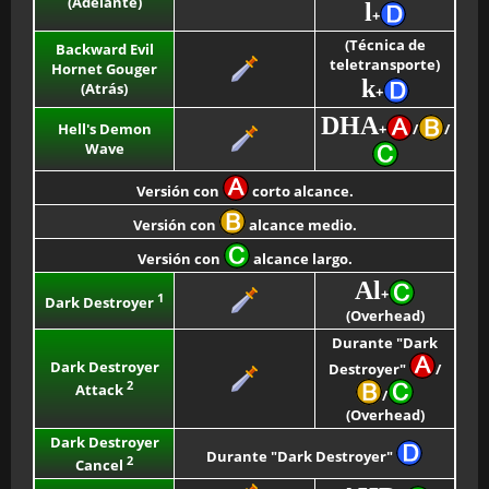
(Adelante)
l
+
(Técnica de
Backward Evil
teletransporte)
Hornet Gouger
k
(Atrás)
+
DHA
Hell's Demon
+
/
/
Wave
Versión con
corto alcance.
Versión con
alcance medio.
Versión con
alcance largo.
Al
+
1
Dark Destroyer
(Overhead)
Durante "Dark
Dark Destroyer
Destroyer"
/
2
Attack
/
(Overhead)
Dark Destroyer
Durante "Dark Destroyer"
2
Cancel