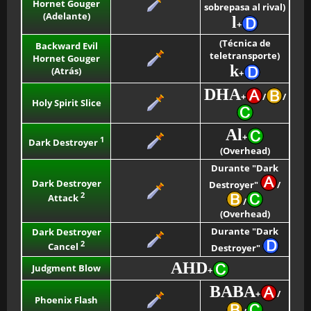
Hornet Gouger
sobrepasa al rival)
(Adelante)
l
+
(Técnica de
Backward Evil
teletransporte)
Hornet Gouger
k
(Atrás)
+
DHA
+
/
/
Holy Spirit Slice
Al
+
1
Dark Destroyer
(Overhead)
Durante "Dark
Dark Destroyer
Destroyer"
/
2
Attack
/
(Overhead)
Durante "Dark
Dark Destroyer
2
Cancel
Destroyer"
AHD
Judgment Blow
+
BABA
+
/
Phoenix Flash