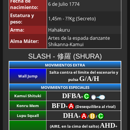
Fecha de
6 de Julio 1774
nacimiento:
Estatura y
1,45m - ??Kg (Secreto)
peso:
Arma:
Hahakuru
Artes de la espada danzante
Alma Máter:
Shikanna-Kamui
SLASH - 修羅 (SHURA)
MOVIMIENTOS EXTRA
Salta contra el límite del escenario y
Wall Jump
G/A/H
pulsa
MOVIMIENTOS ESPECIALES
DFBA
Kamui Shituki
+
BFD
Konru Mem
+
(Desequilibra al rival)
DHA
Lupu Squall
+
/
/
AHD
(AIRE, en la cima del salto)
+