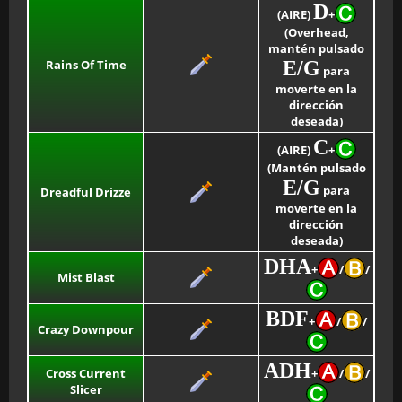
D
(AIRE)
+
(Overhead,
mantén pulsado
Rains Of Time
E/G
para
moverte en la
dirección
deseada)
C
(AIRE)
+
(Mantén pulsado
E/G
para
Dreadful Drizze
moverte en la
dirección
deseada)
DHA
+
/
/
Mist Blast
BDF
+
/
/
Crazy Downpour
ADH
Cross Current
+
/
/
Slicer