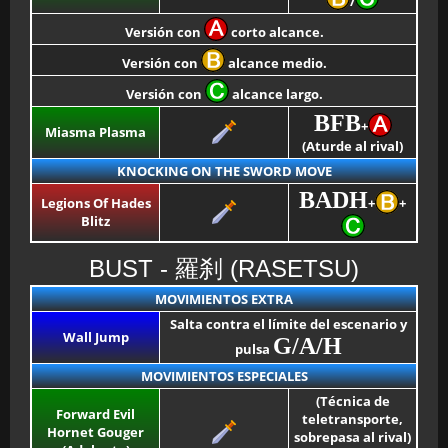
/
Versión con
corto alcance.
Versión con
alcance medio.
Versión con
alcance largo.
BFB
+
Miasma Plasma
(Aturde al rival)
KNOCKING ON THE SWORD MOVE
BADH
Legions Of Hades
+
+
Blitz
BUST - 羅刹 (RASETSU)
MOVIMIENTOS EXTRA
Salta contra el límite del escenario y
Wall Jump
G/A/H
pulsa
MOVIMIENTOS ESPECIALES
(Técnica de
Forward Evil
teletransporte,
Hornet Gouger
sobrepasa al rival)