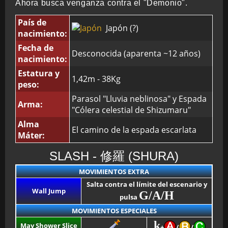
Ahora busca venganza contra el "Demonio".
País de
Japón (?)
nacimiento:
Fecha de
Desconocida (aparenta ~12 años)
nacimiento:
Estatura y
1,42m - 38Kg
peso:
Parasol "Lluvia neblinosa" y Espada
Arma:
"Cólera celestial de Shizumaru"
Alma
El camino de la espada escarlata
Máter:
SLASH - 修羅 (SHURA)
MOVIMIENTOS EXTRA
Salta contra el límite del escenario y
Wall Jump
G/A/H
pulsa
MOVIMIENTOS ESPECIALES
k
May Shower Slice
+
/
/