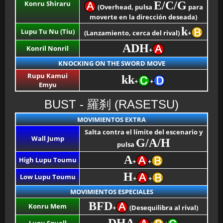
Konru Shiraru
E/C/G
(Overhead, pulsa
para
moverte en la dirección deseada)
k
Lupu Tu Nu (Tiu)
(Lanzamiento, cerca del rival)
+
ADH
Konril Nonril
+
KNOCKING ON THE SWORD MOVE
Rupu Kamui
kk
+
+
Emyu
BUST - 羅刹 (RASETSU)
MOVIMIENTOS EXTRA
Salta contra el límite del escenario y
Wall Jump
G/A/H
pulsa
A
High Lupu Toumu
+
+
H
Low Lupu Toumu
+
+
MOVIMIENTOS ESPECIALES
BFD
Konru Mem
+
(Desequilibra al rival)