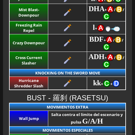
DHA
Mist Blast-
+
/
/
Downpour
Freezing Rain
l
+
Repel
BDF
+
/
/
Crazy Downpour
ADH
Cross Current
+
/
/
Slasher
KNOCKING ON THE SWORD MOVE
Hurricane
kk
+
+
Shredder Slash
BUST - 羅刹 (RASETSU)
MOVIMIENTOS EXTRA
Salta contra el límite del escenario y
Wall Jump
G/A/H
pulsa
MOVIMIENTOS ESPECIALES