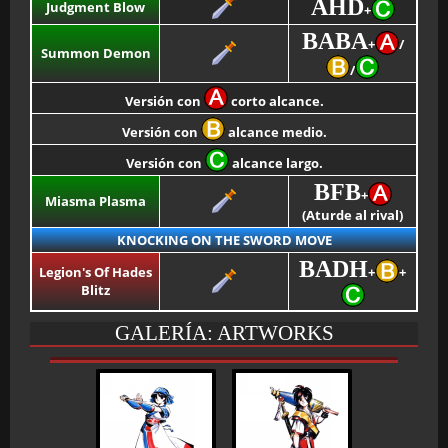
AHD
Judgment Blow
+
BABA
+
/
Summon Demon
/
Versión con
corto alcance.
Versión con
alcance medio.
Versión con
alcance largo.
BFB
+
Miasma Plasma
(Aturde al rival)
KNOCKING ON THE SWORD MOVE
BADH
Legion's Of Hades
+
+
Blitz
GALERÍA: ARTWORKS