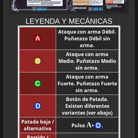
LEYENDA Y MECÁNICAS
Ataque con arma Débil.
Puñetazo Débil sin
arma.
Ataque con arma
Medio. Puñetazo Medio
sin arma.
Ataque con arma
Fuerte. Puñetazo Fuerte
sin arma.
Botón de Patada.
Existen diferentes
variantes (ver abajo)
Patada baja /
A
Pulsa
+
.
alternativa
Barrido /