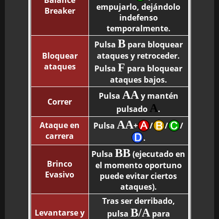
Balance
empujarlo, dejándolo
Breaker
indefenso
temporalmente.
B
Pulsa
para bloquear
Bloquear
ataques y retroceder.
ataques
F
Pulsa
para bloquear
ataques bajos.
AA
Pulsa
y mantén
Correr
A
pulsado
.
AA
Ataque en
Pulsa
+
/
/
/
carrera
.
BB
Pulsa
(ejecutado en
Brinco
el momento oportuno
Evasivo
puede evitar ciertos
ataques).
Tras ser derribado,
B/A
Levantarse y
pulsa
para