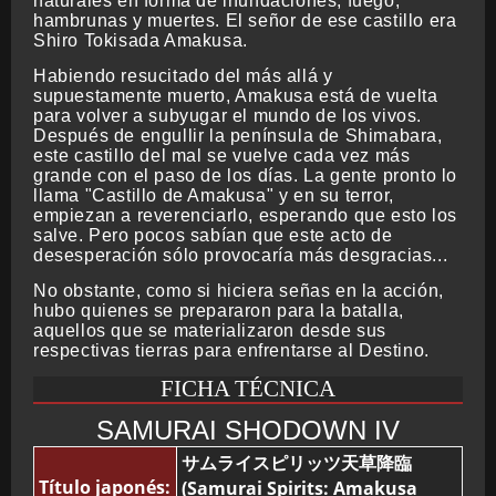
naturales en forma de inundaciones, fuego,
hambrunas y muertes. El señor de ese castillo era
Shiro Tokisada Amakusa.
Habiendo resucitado del más allá y
supuestamente muerto, Amakusa está de vuelta
para volver a subyugar el mundo de los vivos.
Después de engullir la península de Shimabara,
este castillo del mal se vuelve cada vez más
grande con el paso de los días. La gente pronto lo
llama "Castillo de Amakusa" y en su terror,
empiezan a reverenciarlo, esperando que esto los
salve. Pero pocos sabían que este acto de
desesperación sólo provocaría más desgracias...
No obstante, como si hiciera señas en la acción,
hubo quienes se prepararon para la batalla,
aquellos que se materializaron desde sus
respectivas tierras para enfrentarse al Destino.
FICHA TÉCNICA
SAMURAI SHODOWN IV
サムライスピリッツ天草降臨
Título japonés:
(Samurai Spirits: Amakusa