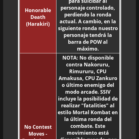
para suicidar al
personaje controlado,
Honorable
perdiendo la ronda
Death
actual. A cambio, en la
(Harakiri)
siguiente ronda nuestro
personaje tendrá la
barra de POW al
máximo.
NOTA: No disponible
contra Nakoruru,
Rimururu, CPU
Amakusa, CPU Zankuro
o último enemigo del
modo arcade. SSIV
incluye la posibilidad de
realizar "fatalities" al
estilo Mortal Kombat en
la última ronda del
combate. Este
No Contest
movimiento está
Moves -