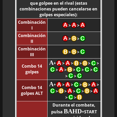
que golpee en el rival (estas
combinaciones pueden cancelarse en
golpes especiales):
Combinación
>
>
I
Combinación
>
>
II
Combinación
>
>
III
A
+
>
>
>
>
>
Combo 14
>
>
>
>
>
golpes
>
>
A
+
>
>
>
>
>
Combo 14
>
>
>
>
>
golpes ALT
>
>
Durante el combate,
BAHD
pulsa
+START