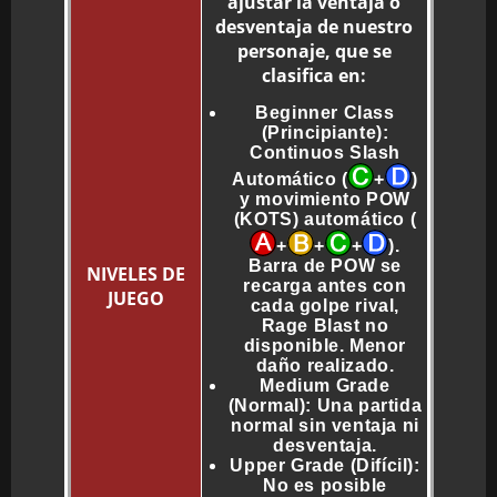
ajustar la ventaja o
desventaja de nuestro
personaje, que se
clasifica en:
Beginner Class
(Principiante):
Continuos Slash
Automático (
+
)
y movimiento POW
(KOTS) automático (
+
+
+
).
Barra de POW se
NIVELES DE
recarga antes con
JUEGO
cada golpe rival,
Rage Blast no
disponible. Menor
daño realizado.
Medium Grade
(Normal): Una partida
normal sin ventaja ni
desventaja.
Upper Grade (Difícil):
No es posible