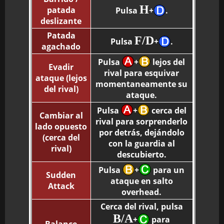
H
patada
Pulsa
+
.
deslizante
Patada
F/D
Pulsa
+
.
agachado
Pulsa
+
lejos del
Evadir
rival para esquivar
ataque (lejos
momentaneamente su
del rival)
ataque.
Pulsa
+
cerca del
Cambiar al
rival para sorprenderlo
lado opuesto
por detrás, dejándolo
(cerca del
con la guardia al
rival)
descubierto.
Pulsa
+
para un
Sudden
ataque en salto
Attack
overhead.
Cerca del rival, pulsa
B/A
+
para