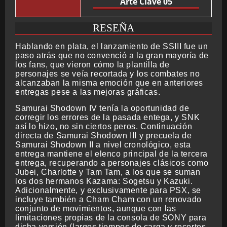
Arte Clave 05
RESEÑA
Hablando en plata, el lanzamiento de SSIII fue un
paso atrás que no convenció a la gran mayoría de
los fans, que vieron cómo la plantilla de
personajes se veía recortada y los combates no
alcanzaban la misma emoción que en anteriores
entregas pese a las mejoras gráficas.
Samurai Shodown IV tenía la oportunidad de
corregir los errores de la pasada entega, y SNK
así lo hizo, no sin ciertos peros. Continuación
directa de Samurai Shodown III y precuela de
Samurai Shodown II a nivel cronológico, esta
entrega mantiene el elenco principal de la tercera
entrega, recuperando a personajes clásicos como
Jubei, Charlotte y Tam Tam, a los que se suman
los dos hermanos Kazama: Sogetsu y Kazuki.
Adicionalmente, y exclusivamente para PSX, se
incluye también a Cham Cham con un renovado
conjunto de movimientos, aunque con las
limitaciones propias de la consola de SONY para
dicha versión (largos tiempos de carga y recortes