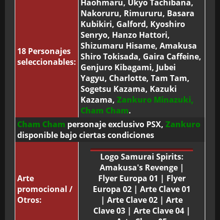
Haohmaru, Ukyo Tachibana,
Nakoruru, Rimururu, Basara
Kubikiri, Galford, Kyoshiro
Senryo, Hanzo Hattori,
Shizumaru Hisame, Amakusa
18 Personajes
Shiro Tokisada, Gaira Caffeine,
seleccionables:
Genjuro Kibagami, Jubei
Yagyu, Charlotte, Tam Tam,
Sogetsu Kazama, Kazuki
Kazama,
Zankuro Minazuki,
Cham Cham
.
Cham Cham
personaje exclusivo PSX,
Zankuro
disponible bajo ciertas condiciones
Logo Samurai Spirits:
Amakusa's Revenge
|
Arte
Flyer Europa 01
|
Flyer
promocional /
Europa 02
|
Arte Clave 01
Otros:
|
Arte Clave 02
|
Arte
Clave 03
|
Arte Clave 04
|