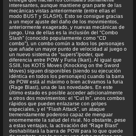
interesantes, aunque mantiene gran parte de las
mecánicas vistas anteriormente (entre ellas el
modo BUST y SLASH). Esto se consigue gracias
a un mejor ajuste del daño de los movimientos,
anteriormente exagerado, y nuevas mecánicas de
juego. Una de ellas es la inclusión del “Combo
Slash” (conocido popularmente como “CD
combo”), un combo común a todos los personajes
que añade un mayor punto de velocidad al juego o
un nuevo sistema de “supers”/poder, que
diferencia entre POW y Furia (Ikari). Al igual que
SSIII, los KOTS Moves (Knocking on the Sword
Moves) siguen disponibles (siendo su ejecución
idéntica en todos los personajes) cuando la barra
de POW está al máximo o bien activamos la furia
(Rage Blast), una de las novedades. En este
último estado es posible acceder adicionalmente
a otros dos movimientos: el “Cut In”, unos combos
rápidos que pueden enlazarse con golpes
especiales, y el “Flash Attack”, un ataque
tremendamente poderoso capaz de menguar
enormemente la salud del rival. No obstante, pese
a estas ventajas, la activación del “Rage Blast”
deshabilitará la barra de POW para lo que quede