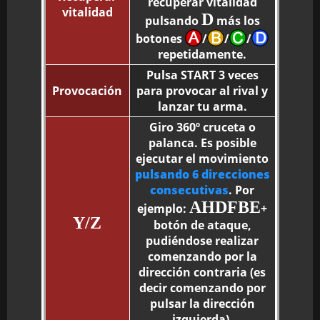
recuperar vitalidad
vitalidad
D
pulsando
más los
botones
/
/
/
repetidamente.
Pulsa START 3 veces
Provocación
para provocar al rival y
lanzar tu arma.
Giro 360º cruceta o
palanca. Es posible
ejecutar el movimiento
pulsando 6 direcciones
consecutivas
. Por
AHDFBE
ejemplo:
+
Y/Z
botón de ataque,
pudiéndose realizar
comenzando por la
dirección contraria (es
decir comenzando por
pulsar la dirección
izquierda).