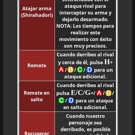
ataque rival para
Atajar arma
interceptar su arma y
(Shirahadori)
dejarlo desarmado.
NOTA: Los tiempos para
realizar este
movimiento con éxito
son muy precisos.
Cuando derribes al rival
H
y cerca de él, pulsa
+
Remate
/
/
/
para un
ataque adicional.
Cuando derribes al rival
E/C/G
Remate en
pulsa
+/
/
/
salto
/
para un ataque
en salto adicional.
Cuando nuestro
personaje sea
derribado, es posible
Recuperar