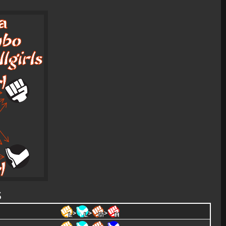
S
>
>
>