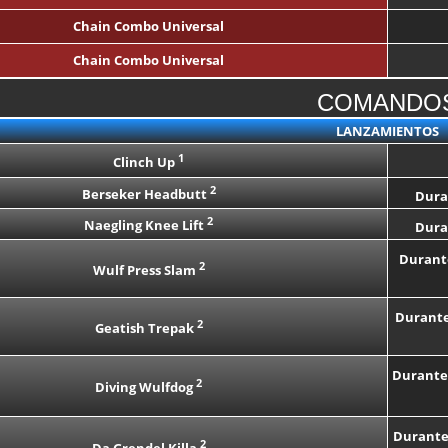
Chain Combo Universal
Chain Combo Universal
COMANDO
LANZAMIENTOS
1
Clinch Up
2
Berseker Headbutt
Dura
2
Naegling Knee Lift
Dura
Durante
2
Wulf Press Slam
Durante 
2
Geatish Trepak
Durante 
2
Diving Wulfdog
Durante 
2