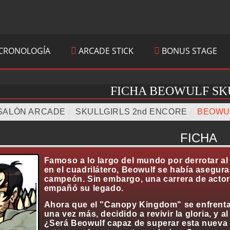
CRONOLOGÍA
ARCADE STICK
BONUS STAGE
FICHA BEOWULF SK
SALÓN ARCADE
/
SKULLGIRLS 2nd ENCORE
/
BEOWU
FICHA
Famoso a lo largo del mundo por derrotar al 
en el cuadrilátero, Beowulf se había asegura
campeón. Sin embargo, una carrera de actor
empañó su legado.
Ahora que el "Canopy Kingdom" se enfrenta 
una vez más, decidido a revivir la gloria, y a
¿Será Beowulf capaz de superar esta nueva 