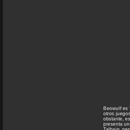
Beowulf es "
otros juegos
obstante, e
presenta un
Talbain, pe