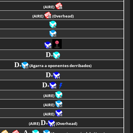
(AIRE)
(AIRE)
(Overhead)
D
+
D
+
(Agarra a oponentes derribados)
D
+
D
+
(AIRE)
(AIRE)
(AIRE)
D
(AIRE)
+
(Overhead)
A