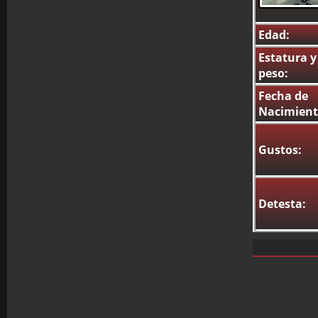
Edad:
Estatura y
peso:
Fecha de
Nacimient
Gustos:
Detesta: