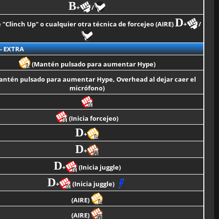
B
+
/
D
"Clinch Up" o cualquier otra técnica de forcejeo (AIRE)
+
/
- EXTRA
(Mantén pulsado para aumentar Hype)
ntén pulsado para aumentar Hype, Overhead al dejar caer el
micrófono)
(Inicia forcejeo)
D
+
D
+
D
+
(Inicia juggle)
D
+
(Inicia juggle)
(AIRE)
(AIRE)