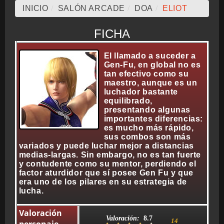
INICIO
/
SALÓN ARCADE
/
DOA
/
ELIOT
CRONOLOGÍA
FICHA
El llamado a suceder a
ARCADE STICK
Gen-Fu, en global no es
tan efectivo como su
maestro, aunque es un
luchador bastante
equilibrado,
BONUS STAGE
presentando algunas
importantes diferencias:
es mucho más rápido,
sus combos son más
variados y puede luchar mejor a distancias
medias-largas. Sin embargo, no es tan fuerte
GUÍA BÁSICA
y contudente como su mentor, perdiendo el
factor aturdidor que sí posee Gen Fu y que
era uno de los pilares en su estrategia de
lucha.
TIER LIST
Valoración
Valoración:
8.7
14