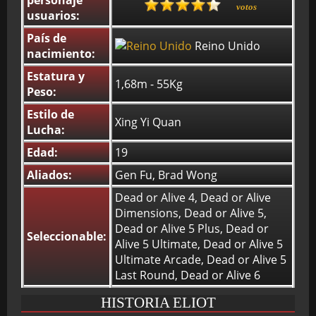
personaje
votos
usuarios:
País de
BMG-OST
Reino Unido
nacimiento:
Estatura y
1,68m - 55Kg
Peso:
Estilo de
Xing Yi Quan
Lucha:
Edad:
19
Aliados:
Gen Fu, Brad Wong
Dead or Alive 4, Dead or Alive
Dimensions, Dead or Alive 5,
Dead or Alive 5 Plus, Dead or
Seleccionable:
Alive 5 Ultimate, Dead or Alive 5
Ultimate Arcade, Dead or Alive 5
Last Round, Dead or Alive 6
HISTORIA ELIOT