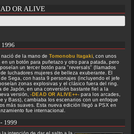
EAD OR ALIVE
 1996
ió de la mano de
Tomonobu Itagaki
, con unos
en un botón para puñetazo y otro para patada, pero
 poseían un tercer botón para "reversals" (llamados
 de luchadores mujeres de belleza exuberante. El
 de Sega, con hasta 9 personajes (incluyendo el jefe
poseían zonas explosivas y el clásico fuera del ring.
 de Japón, en una conversión bastante fiel a la
ueva versión,
DEAD OR ALIVE++
para los arcades,
e y Bass), cambiaba los escenarios con un enfoque
os más suaves. Esta nueva edición llegó a PSX en
anzamiento fue internacional.
- 1999
a intención de dar el salto a la