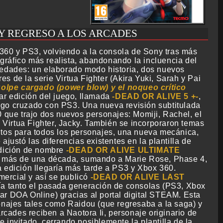
Y REGRESO A LOS ARCADES
 360 y PS3, volviendo a la consola de Sony tras más
gráfico más realista, abandonando la incluencia del
edades: un elaborado modo historia, dos nuevos
es de la serie Virtua Fighter (Akira Yuki, Sarah y Pai
olpe cargado (power blow) y el noqueo crítico
lar edición del juego, llamada
DEAD OR ALIVE 5 +
,
uego cruzado con PS3. Una nueva revisión subtitulada
que trajo dos nuevos personajes: Momiji, Rachel, el
 Virtua Fighter, Jacky. También se incorporaron temas
tos para todos los personajes, una nueva mecánica,
 ajustó las diferencias existentes en la plantilla de
dición de nombre
DEAD OR ALIVE ULTIMATE
s más de una década, sumando a Marie Rose, Phase 4,
a edición llegaría más tarde a PS3 y Xbox 360.
ercial y así se publicó
DEAD OR ALIVE LAST
ería tanto el pasada generación de consolas (PS3, Xbox
ar DOA Online) gracias al portal digital STEAM. Esta
onajes tales como Raidou (que regresaba a la saga) y
ades reciben a Naotora Ii, personaje originario de
 invitado, cerrando posiblemente la plantilla de la