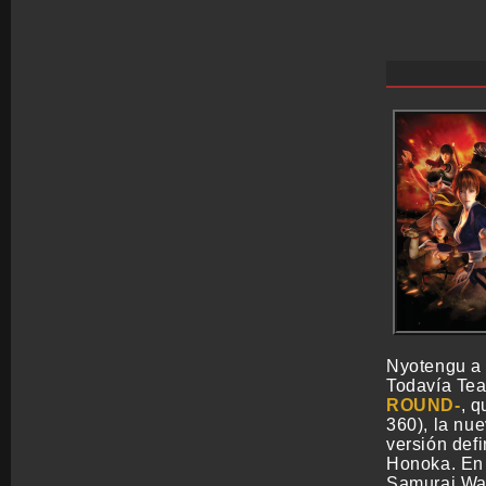
Nyotengu a 
Todavía Tea
ROUND
, q
360), la nu
versión def
Honoka. En 
Samurai War