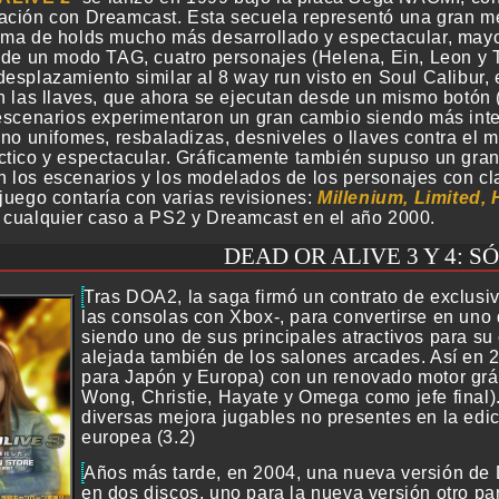
ación con Dreamcast. Esta secuela representó una gran me
ema de holds mucho más desarrollado y espectacular, may
n de un modo TAG, cuatro personajes (Helena, Ein, Leon y Te
desplazamiento similar al 8 way run visto en Soul Calibur, 
on las llaves, que ahora se ejecutan desde un mismo botón 
 escenarios experimentaron un gran cambio siendo más int
s no unifomes, resbaladizas, desniveles o llaves contra el
ctico y espectacular. Gráficamente también supuso un gran 
 los escenarios y los modelados de los personajes con cla
 juego contaría con varias revisiones:
Millenium, Limited,
 cualquier caso a PS2 y Dreamcast en el año 2000.
DEAD OR ALIVE 3 Y 4: 
Tras DOA2, la saga firmó un contrato de exclusi
las consolas con Xbox-, para convertirse en uno 
siendo uno de sus principales atractivos para s
alejada también de los salones arcades. Así en 
para Japón y Europa) con un renovado motor gráf
Wong, Christie, Hayate y Omega como jefe final)
diversas mejora jugables no presentes en la edi
europea (3.2)
Años más tarde, en 2004, una nueva versión de
en dos discos, uno para la nueva versión otro p