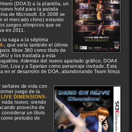
itomi (DOA3) a la plantilla, un
 nuevo hold para la patada
uina de Microsoft. En 2008 se
n el mercado chino) estando
los juegos olímpicos que se
iva en 2011.
la saga a la séptima
4
, que sería también el último
 para Xbox 360 como título de
AU y los traslada a esta
jugables. Además del nuevo apartado gráfico, DOA4
liot, Lisa y a Spartan como personaje invitado. Esta
dría en el desarrollo de DOA, abandonando Team Ninja
r señales de vida con
primer juego de la
LIVE DIMENSIONS
a nada nuevo, siendo
 sacando provecho de
 considerar un título
 como preludio de