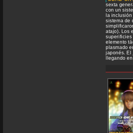
sexta gener
con un sist
la inclusió
sistema de 
simplificar
atajo). Los
superificie
elemento tá
plasmado en
japonés. El
llegando en