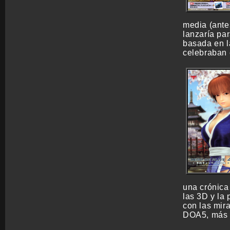
media (ante
lanzaría p
basada en l
celebraban e
una crónica
las 3D y la 
con las mir
DOA5, más 