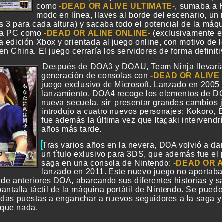
como
DEAD OR ALIVE ULTIMATE
, sumaba a H
modo en línea, llaves al borde del escenario, un
s 3 para cada altura) y sacaba todo el potencial de la máq
ara PC como
DEAD OR ALINE ONLINE
(exclusivamente e
a edición Xbox y orientada al juego online, con motivo de 
n China. El juego cerraría los servidores de forma definit
Después de DOA3 y DOAU, Team Ninja llevaría 
generación de consolas con
DEAD OR ALIVE 
juego exclusivo de Microsoft. Lanzado en 2005
lanzamiento, DOA4 recoge los elementos de DO
nueva secuela, sin presentar grandes cambios 
introdujo a cuatro nuevos personajes: Kokoro, E
fue además la última vez que Itagaki interven
años más tarde.
Tras varios años en la nevera, DOA volvió a da
un título exlusivo para 3DS, que además fue el 
saga en una consola de Nintendo:
DEAD OR A
lanzado en 2011. Este nuevo juego no aportab
 de anteriores DOA, abarcando sus diferentes historias y
pantalla táctil de la máquina portátil de Nintendo. Se puede
adas puestas a enganchar a nuevos seguidores a la saga y
que nada.