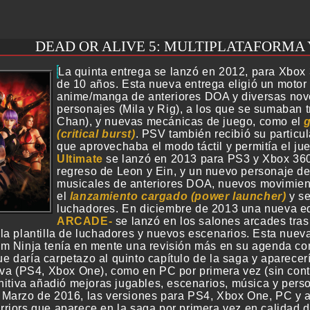
DEAD OR ALIVE 5: MULTIPLATAFORMA 
La quinta entrega se lanzó en 2012, para Xbox
de 10 años. Esta nueva entrega eligió un motor 
anime/manga de anteriores DOA y diversas nov
personajes (Mila y Rig), a los que se sumaban tr
Chan), y nuevas mecánicas de juego, como el
g
(critical burst)
. PSV también recibió su particu
que aprovechaba el modo táctil y permitía el j
Ultimate
se lanzó en 2013 para PS3 y Xbox 360 
regreso de Leon y Ein, y un nuevo personaje de
musicales de anteriores DOA, nuevos movimien
el
lanzamiento cargado (power launcher)
y se
luchadores. En diciembre de 2013 una nueva e
ARCADE
se lanzó en los salones arcades tra
la plantilla de luchadores y nuevos escenarios. Esta nuev
m Ninja tenía en mente una revisión más en su agenda com
ue daría carpetazo al quinto capítulo de la saga y aparec
eva (PS4, Xbox One), como en PC por primera vez (sin cont
initiva añadió mejoras jugables, escenarios, música y pers
Marzo de 2016, las versiones para PS4, Xbox One, PC y arc
riors que aparece en la saga por primera vez en calidad de