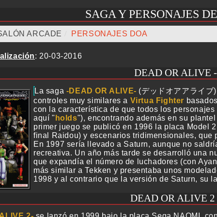
SAGA Y PERSONAJES D
SALÓN ARCADE
/
PERSONAJES DOA
alización
: 20-03-2016
DEAD OR ALIVE -
La saga
DEAD OR ALIVE
(デッドオアアライブ) nac
controles muy similares a
Virtua Fighter
basados 
con la característica de que todos los personajes
aquí "
holds
"), encontrando además en su plantel
primer juego se publicó en 1996 la placa Model 2
final Raidou) y escenarios tridimensionales, que 
En 1997 sería llevado a Saturn, aunque no saldría
recreativa. Un año más tarde se desarrolló una n
que expandía el número de luchadores (con Ayan
más similar a Tekken y presentaba unos modelad
1998 y al contrario que la versión de Saturn, su l
DEAD OR ALIVE 2 
ALIVE 2
se lanzó en 1999 bajo la placa Sega NAOMI, con l