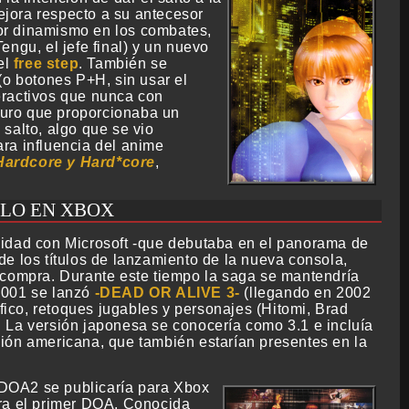
jora respecto a su antecesor
or dinamismo en los combates,
ngu, el jefe final) y un nuevo
el
free step
. También se
(o botones P+H, sin usar el
eractivos que nunca con
 muro que proporcionaba un
salto, algo que se vio
ra influencia del anime
 Hardcore y Hard*core
,
SÓLO EN XBOX
vidad con Microsoft -que debutaba en el panorama de
de los títulos de lanzamiento de la nueva consola,
u compra. Durante este tiempo la saga se mantendría
2001 se lanzó
DEAD OR ALIVE 3
(llegando en 2002
ico, retoques jugables y personajes (Hitomi, Brad
. La versión japonesa se conocería como 3.1 e incluía
ción americana, que también estarían presentes en la
 DOA2 se publicaría para Xbox
ara el primer DOA. Conocida