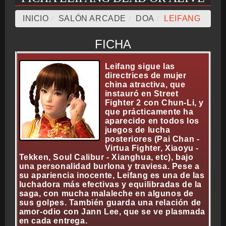
INICIO
/
SALÓN ARCADE
/
DOA
/
LEIFANG
CRONOLOGÍA
FICHA
Leifang sigue las
ARCADE STICK
directrices de mujer
china atractiva, que
instauró en Street
Fighter 2 con Chun-Li, y
que prácticamente ha
BONUS STAGE
aparecido en todos los
juegos de lucha
posteriores (Pai Chan -
Virtua Fighter, Xiaoyu -
Tekken, Soul Calibur - Xianghua, etc), bajo
una personalidad burlona y traviesa. Pese a
GUÍA BÁSICA
su apariencia inocente, Leifang es una de las
luchadora más efectivas y equilibradas de la
saga, con mucha malaleche en algunos de
sus golpes. También guarda una relación de
amor-odio con Jann Lee, que se ve plasmada
TIER LIST
en cada entrega.