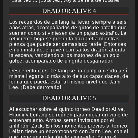
"Esta vez ... ¡Esta vez, voy a darle a derrotarle!"
DEAD OR ALIVE 4
Los recuerdos de Leifang la llevan siempre a seis
años atrás, acompañados de gritos de batalla que
suenan como si viniesen de un pájaro extraño. La
reluciente hoja se precipita hacia ella mientras
piensa que puede ser demasiado tarde. Entonces,
en un instante, el joven con saltos dragón aborda
la escena, venciendo a los matones de un solo
golpe, acompañado de un grito desgarrador.
Desde entonces, Leifang se ha comprometido a sí
misma llegar a lo más alto de sus capacidades, de
forma que pueda estar al mismo nivel que Jann
Lee. ¡Debe derrotarlo!
DEAD OR ALIVE 5
Al escuchar sobre el quinto torneo Dead or Alive,
Hitomi y Leifang se reúnen para iniciar un viaje de
entrenamiento. Ambas serán invitadas por el
anfitrión, Zack. En los momentos previos al torneo,
Leifan tiene un encontronazo con Jann Lee, con el
que tiene una relación de amor-odio. Ya en el