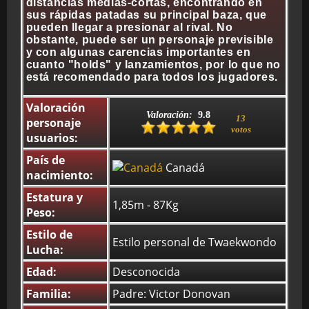
distancias medias-cortas, encontrando en
sus rápidas patadas su principal baza, que
pueden llegar a presionar al rival. No
obstante, puede ser un personaje previsible
BMG-OST
y con algunas carencias importantes en
cuanto "holds" y lanzamientos, por lo que no
está recomendado para todos los jugadores.
Valoración
Valoración:
9.8
13
personaje
votos
usuarios:
País de
Canadá
nacimiento:
Estatura y
1,85m - 87Kg
Peso:
Estilo de
Estilo personal de Twaekwondo
Lucha:
Edad:
Desconocida
Familia:
Padre: Victor Donovan