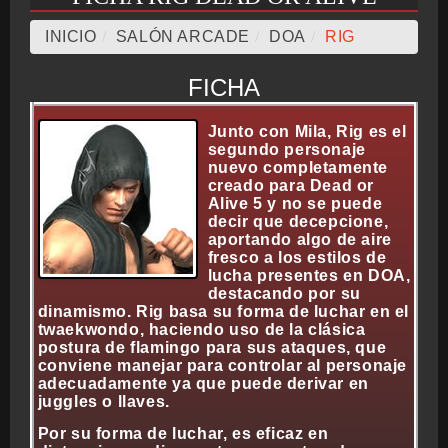
INICIO
/
SALÓN ARCADE
/
DOA
/
RIG
CRONOLOGÍA
FICHA
Junto con Mila, Rig es el
ARCADE STICK
segundo personaje
nuevo completamente
creado para Dead or
Alive 5 y no se puede
decir que decepcione,
BONUS STAGE
aportando algo de aire
fresco a los estilos de
lucha presentes en DOA,
destacando por su
dinamismo. Rig basa su forma de luchar en el
twaekwondo, haciendo uso de la clásica
GUÍA BÁSICA
postura de flamingo para sus ataques, que
conviene manejar para controlar al personaje
adecuadamente ya que puede derivar en
juggles o llaves.
TIER LIST
Por su forma de luchar, es eficaz en