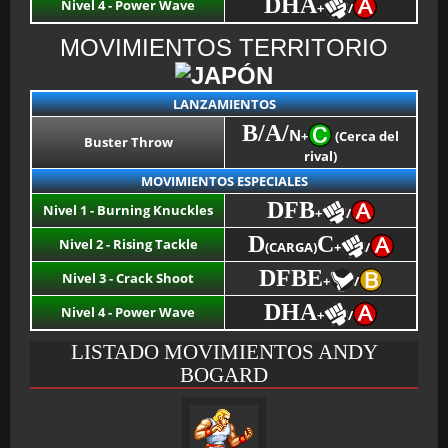
DHA
Nivel 4 - Power Wave
+
/
MOVIMIENTOS TERRITORIO
LANZAMIENTOS
B/A/
N
+
(Cerca del
Buster Throw
rival)
MOVIMIENTOS ESPECIALES
DFB
Nivel 1 - Burning Knuckles
+
/
D
C
Nivel 2 - Rising Tackle
(CARGA)
+
/
DFBE
Nivel 3 - Crack Shoot
+
/
DHA
Nivel 4 - Power Wave
+
/
LISTADO MOVIMIENTOS ANDY
BOGARD