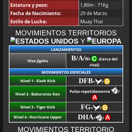
Estatura y peso:
1,80m - 71Kg
Fecha de Nacimiento:
29 de Marzo
Estilo de Lucha:
Muay Thai
MOVIMIENTOS TERRITORIOS
Y
LANZAMIENTOS
B/A/
N
+
(Cerca del
Hiza Jigoku
rival)
MOVIMIENTOS ESPECIALES
DFB
Nivel 1 - Slash Kick
+
/
Pulsa repetidamente
/
Nivel 2 - Bakuretsu Ken
FG
Nivel 3 - Tiger Kick
+
/
DHA
Nivel 4 - Hurricane Upper
+
/
MOVIMIENTOS TERRITORIO