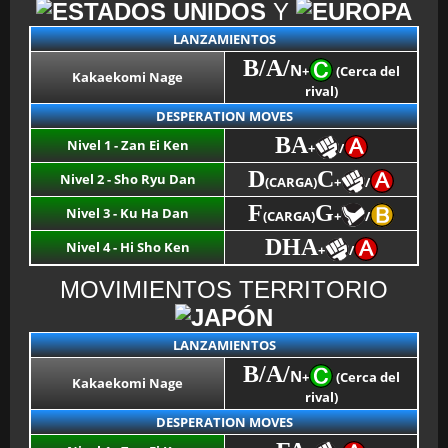
Y
LANZAMIENTOS
B/A/
N
+
(Cerca del
Kakaekomi Nage
rival)
DESPERATION MOVES
BA
Nivel 1 - Zan Ei Ken
+
/
D
C
Nivel 2 - Sho Ryu Dan
(CARGA)
+
/
F
G
Nivel 3 - Ku Ha Dan
(CARGA)
+
/
DHA
Nivel 4 - Hi Sho Ken
+
/
MOVIMIENTOS TERRITORIO
LANZAMIENTOS
B/A/
N
+
(Cerca del
Kakaekomi Nage
rival)
DESPERATION MOVES