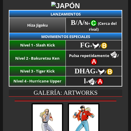
LANZAMIENTOS
B/A/
N
+
(Cerca del
Hiza Jigoku
rival)
MOVIMIENTOS ESPECIALES
FG
Nivel 1 - Slash Kick
+
/
Pulsa repetidamente
/
Nivel 2 - Bakuretsu Ken
DHAG
Nivel 3 - Tiger Kick
+
/
l
Nivel 4 - Hurricane Upper
+
/
GALERÍA: ARTWORKS