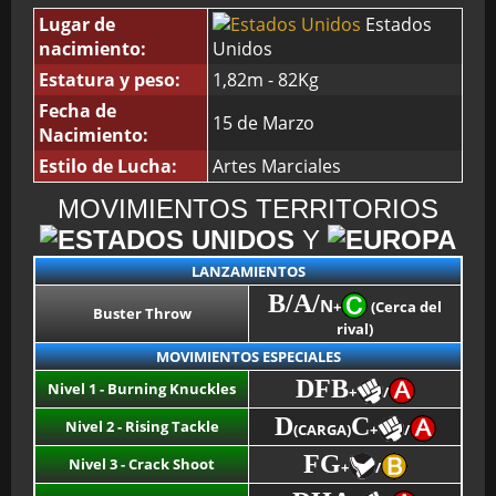
Lugar de
Estados
nacimiento:
Unidos
BMG-OST
Estatura y peso:
1,82m - 82Kg
Fecha de
15 de Marzo
Nacimiento:
Estilo de Lucha:
Artes Marciales
MOVIMIENTOS TERRITORIOS
Y
LANZAMIENTOS
B/A/
N
+
(Cerca del
Buster Throw
rival)
MOVIMIENTOS ESPECIALES
DFB
Nivel 1 - Burning Knuckles
+
/
D
C
Nivel 2 - Rising Tackle
(CARGA)
+
/
FG
Nivel 3 - Crack Shoot
+
/