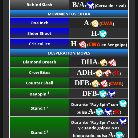
B/A
Behind Slash
+
(Cerca del rival)
MOVIMIENTOS EXTRA
A
One Inch
C
WA
+
(
)
H
Slider Shoot
+
H
Critical Ice
C
WA
+
(
en 3er golpe)
DESPERATION MOVES
DHA
Diamond Breath
+
/
ADH
Crow Bites
SC
+
/
(
)
DFB
Counter Shell
C
WA
+
/
(
)
DFB
1
Ray Spin
+
/
Durante "Ray Spin" con
2
Stand 1
A
SC
pulsa
+
/
(
)
Durante "Ray Spin" con
y cuando golpea o es
2
Stand 2
A
bloqueado, pulsa
+
/