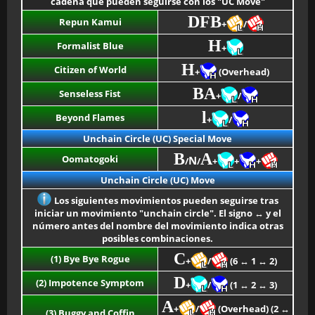
cadena que pueden seguirse con los "UC Move"
DFB
Repun Kamui
+
/
H
Formalist Blue
+
H
Citizen of World
+
(Overhead)
BA
Senseless Fist
+
/
l
Beyond Flames
+
/
Unchain Circle (UC) Special Move
B
A
Oomatogoki
N
/
/
+
+
+
Unchain Circle (UC) Move
Los siguientes movimientos pueden seguirse tras
iniciar un movimiento "unchain circle". El signo ↔ y el
número antes del nombre del movimiento indica otras
posibles combinaciones.
C
(1) Bye Bye Rogue
+
/
(6 ↔ 1 ↔ 2)
D
(2) Impotence Symptom
+
/
(1 ↔ 2 ↔ 3)
A
+
/
(Overhead) (2 ↔
(3) Buggy and Coffin