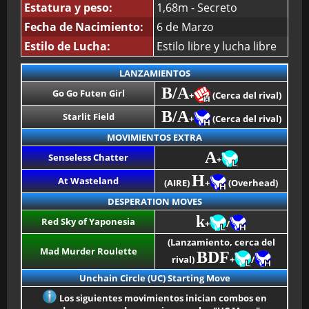
Estatura y peso:
1,68m - Secreto
Fecha de Nacimiento:
6 de Marzo
Estilo de Lucha:
Estilo libre y lucha libre
LANZAMIENTOS
B/A
Go Go Futen Girl
+
(Cerca del rival)
B/A
Starlit Field
+
(Cerca del rival)
MOVIMIENTOS EXTRA
A
Senseless Chatter
+
H
At Wasteland
(AIRE)
+
(Overhead)
DESPERATION MOVES
k
Red Sky of Yaponesia
+
/
(Lanzamiento, cerca del
Mad Murder Roulette
BDF
rival)
+
/
Unchain Circle (UC) Starting Move
Los siguientes movimientos inician combos en