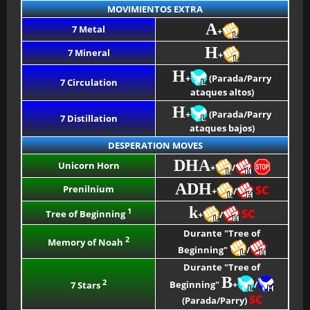
MOVIMIENTOS EXTRA
A
7 Metal
+
H
7 Mineral
+
H
+
(Parada/Parry
7 Circulation
ataques altos)
H
+
(Parada/Parry
7 Distillation
ataques bajos)
DESPERATION MOVES
DHA
Unicorn Horn
+
/
ADH
Prenilnium
SC
+
/
k
1
SC
Tree of Beginning
+
/
Durante "Tree of
2
Memory of Noah
Beginning"
/
Durante "Tree of
B
2
Beginning"
+
/
7 Stars
SC
(Parada/Parry)