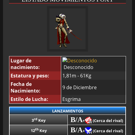
Lugar de
nacimiento:
Desconocido
Estatura y peso:
1,81m - 61Kg
Fecha de
9 de Diciembre
Nacimiento:
Estilo de Lucha:
Esgrima
LANZAMIENTOS
B/A
rd
3
Key
+
(Cerca del rival)
B/A
th
12
Key
+
(Cerca del rival)