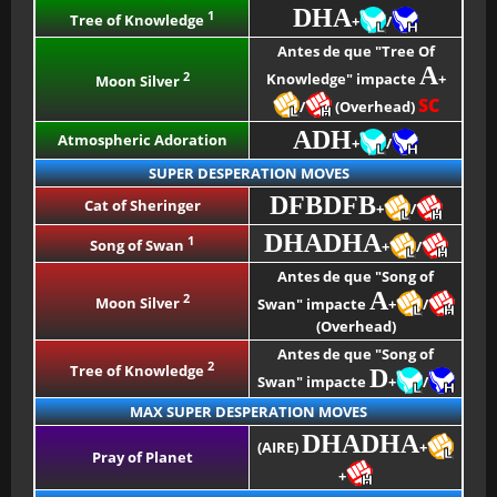
DHA
1
Tree of Knowledge
+
/
Antes de que "Tree Of
A
2
Knowledge" impacte
+
Moon Silver
SC
/
(Overhead)
ADH
Atmospheric Adoration
+
/
SUPER DESPERATION MOVES
DFBDFB
Cat of Sheringer
+
/
DHADHA
1
Song of Swan
+
/
Antes de que "Song of
A
2
Moon Silver
Swan" impacte
+
/
(Overhead)
Antes de que "Song of
2
Tree of Knowledge
D
Swan" impacte
+
/
MAX SUPER DESPERATION MOVES
DHADHA
(AIRE)
+
Pray of Planet
+