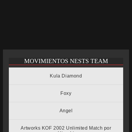
CRONOLOGÍA
ARCADE STICK
MOVIMIENTOS NESTS TEAM
BONUS STAGE
Kula Diamond
GUÍA BÁSICA
Foxy
Angel
TIER LIST
Artworks KOF 2002 Unlimited Match por