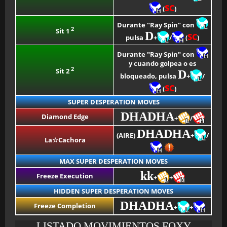
SC
(
)
Durante "Ray Spin" con
2
Sit 1
D
SC
pulsa
+
/
(
)
Durante "Ray Spin" con
y cuando golpea o es
2
Sit 2
D
bloqueado, pulsa
+
/
SC
(
)
SUPER DESPERATION MOVES
DHADHA
Diamond Edge
+
/
DHADHA
(AIRE)
+
/
La☆Cachora
MAX SUPER DESPERATION MOVES
kk
Freeze Execution
+
+
HIDDEN SUPER DESPERATION MOVES
DHADHA
Freeze Completion
+
+
LISTADO MOVIMIENTOS FOXY