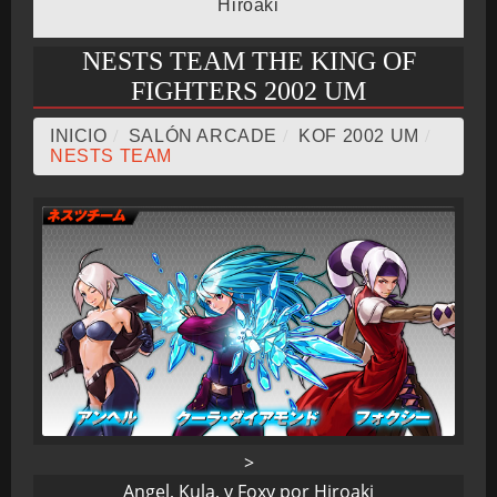
Hiroaki
NESTS TEAM THE KING OF
BMG-OST
FIGHTERS 2002 UM
INICIO
/
SALÓN ARCADE
/
KOF 2002 UM
/
NESTS TEAM
>
Angel, Kula, y Foxy por Hiroaki