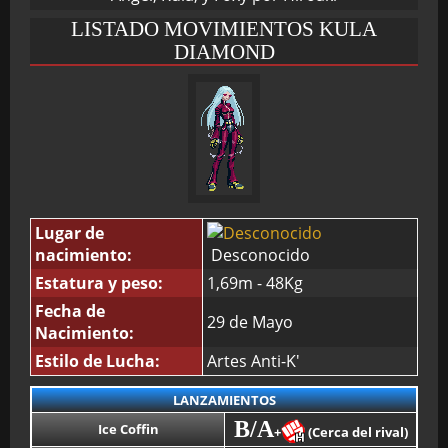
LISTADO MOVIMIENTOS KULA
DIAMOND
Lugar de
nacimiento:
Desconocido
Estatura y peso:
1,69m - 48Kg
Fecha de
29 de Mayo
Nacimiento:
Estilo de Lucha:
Artes Anti-K'
LANZAMIENTOS
B/A
Ice Coffin
+
(Cerca del rival)