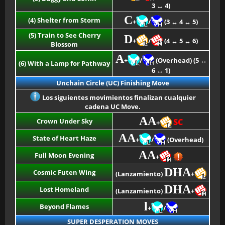
3 ↔ 4)
C
(4) Shelter from Storm
+
/
(3 ↔ 4 ↔ 5)
(5) Train to See Cherry
D
+
/
(4 ↔ 5 ↔ 6)
Blossom
A
+
/
(Overhead) (5 ↔
(6) With a Lamp for Pathway
6 ↔ 1)
Unchain Circle (UC) Finishing Move
Los siguientes movimientos finalizan cualquier
cadena UC Move.
AA
Crown Under Sky
SC
+
AA
State of Heart Haze
+
/
(Overhead)
AA
Full Moon Evening
+
DHA
Cosmic Futen Wing
(Lanzamiento)
+
DHA
Lost Homeland
(Lanzamiento)
+
l
Beyond Flames
+
/
SUPER DESPERATION MOVES