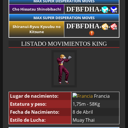
MAX SUPER DESPERATION MOVES
DFBFDHA
Cho Hissatsu Shinobibachi
+
+
MAX SUPER DESPERATION MOVES
DFBFDHA
Shiranui-Ryuu Kyuubu no
+
+
Kitsune
LISTADO MOVIMIENTOS KING
Lugar de nacimiento:
Francia
Estatura y peso:
1,75m - 58Kg
Fecha de Nacimiento:
8 de Abril
Estilo de Lucha:
Muay Thai