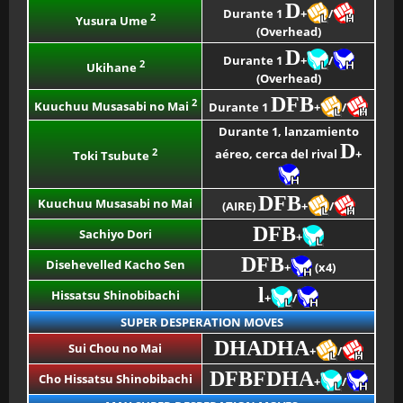
D
Durante 1
+
/
2
Yusura Ume
(Overhead)
D
Durante 1
+
/
2
Ukihane
(Overhead)
DFB
2
Kuuchuu Musasabi no Mai
Durante 1
+
/
Durante 1, lanzamiento
D
2
aéreo, cerca del rival
+
Toki Tsubute
DFB
Kuuchuu Musasabi no Mai
(AIRE)
+
/
DFB
Sachiyo Dori
+
DFB
Disehevelled Kacho Sen
+
(x4)
l
Hissatsu Shinobibachi
+
/
SUPER DESPERATION MOVES
DHADHA
Sui Chou no Mai
+
/
DFBFDHA
Cho Hissatsu Shinobibachi
+
/