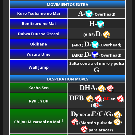
MOVIMIENTOS EXTRA
A
Kuro Tsubame no Mai
+
(Overhead)
H
Benitsuru no Mai
+
D
Daiwa Fuusha Otoshi
(AIRE)
+
D
Ukihane
(AIRE)
+
(Overhead)
D
Yusura Ume
(AIRE)
+
(Overhead)
Salta contra el muro y pulsa
Wall Jump
G
DESPERATION MOVES
DHA
Kacho Sen
+
/
DFB
SC
+
/
(
en
Ryu En Bu
)
D
E/C/G
(CARGA)
+
/
1
Chijou Musasabi no Mai
(Mantén pulsado
/
para atacar)