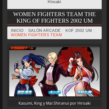
Hiroaki
CRONOLOGÍA
WOMEN FIGHTERS TEAM THE
KING OF FIGHTERS 2002 UM
ARCADE STICK
INICIO
/
SALÓN ARCADE
/
KOF 2002 UM
/
WOMEN FIGHTERS TEAM
BONUS STAGE
GUÍA BÁSICA
TIER LIST
Kasumi, King y Mai Shiranui por Hiroaki