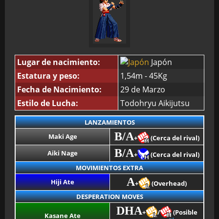
Lugar de nacimiento:
Japón
Estatura y peso:
1,54m - 45Kg
Fecha de Nacimiento:
29 de Marzo
Estilo de Lucha:
Todohryu Aikijutsu
LANZAMIENTOS
B/A
Maki Age
+
(Cerca del rival)
B/A
Aiki Nage
+
(Cerca del rival)
MOVIMIENTOS EXTRA
A
Hiji Ate
+
(Overhead)
DESPERATION MOVES
DHA
+
/
(Posible
Kasane Ate