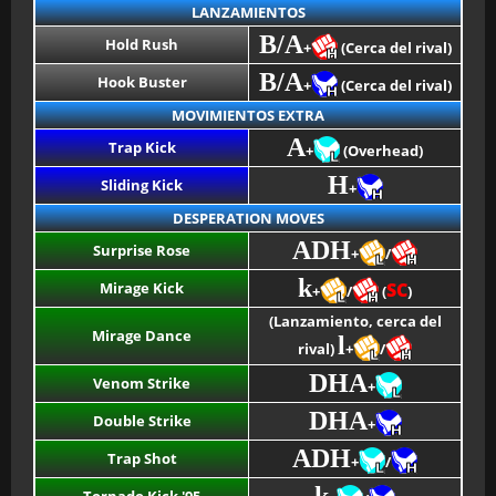
LANZAMIENTOS
B/A
Hold Rush
+
(Cerca del rival)
B/A
Hook Buster
+
(Cerca del rival)
MOVIMIENTOS EXTRA
A
Trap Kick
+
(Overhead)
H
Sliding Kick
+
DESPERATION MOVES
ADH
Surprise Rose
+
/
k
Mirage Kick
SC
+
/
(
)
(Lanzamiento, cerca del
Mirage Dance
l
rival)
+
/
DHA
Venom Strike
+
DHA
Double Strike
+
ADH
Trap Shot
+
/