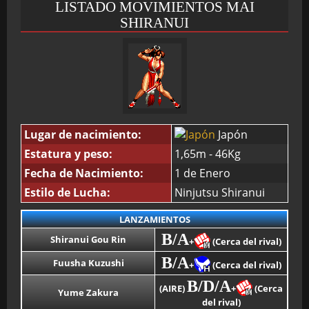
LISTADO MOVIMIENTOS MAI
SHIRANUI
BMG-OST
Lugar de nacimiento:
Japón
Estatura y peso:
1,65m - 46Kg
Fecha de Nacimiento:
1 de Enero
Estilo de Lucha:
Ninjutsu Shiranui
LANZAMIENTOS
B/A
Shiranui Gou Rin
+
(Cerca del rival)
B/A
Fuusha Kuzushi
+
(Cerca del rival)
B/D/A
(AIRE)
+
(Cerca
Yume Zakura
del rival)