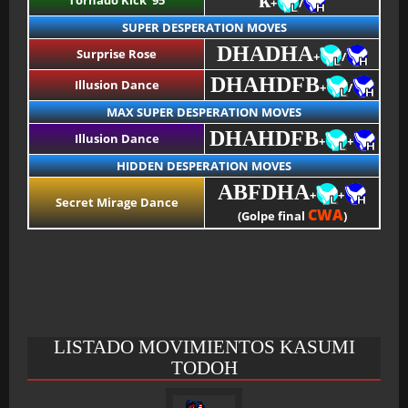
k
Tornado Kick '95
+
/
SUPER DESPERATION MOVES
DHADHA
Surprise Rose
+
/
DHAHDFB
Illusion Dance
+
/
MAX SUPER DESPERATION MOVES
DHAHDFB
Illusion Dance
+
+
HIDDEN DESPERATION MOVES
ABFDHA
+
+
Secret Mirage Dance
C
WA
(Golpe final
)
LISTADO MOVIMIENTOS KASUMI
TODOH