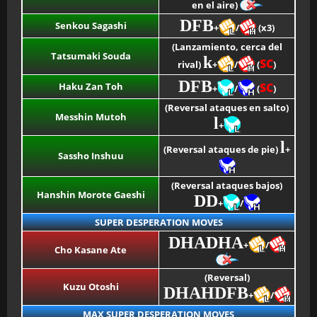
en el aire)
DFB
Senkou Sagashi
+
/
(x3)
(Lanzamiento, cerca del
Tatsumaki Souda
k
SC
rival)
+
/
(
)
DFB
Haku Zan Toh
SC
+
/
(
)
(Reversal ataques en salto)
Messhin Mutoh
l
+
l
(Reversal ataques de pie)
+
Sassho Inshuu
(Reversal ataques bajos)
Hanshin Morote Gaeshi
DD
+
/
SUPER DESPERATION MOVES
DHADHA
+
/
Cho Kasane Ate
(Reversal)
Kuzu Otoshi
DHAHDFB
+
/
MAX SUPER DESPERATION MOVES