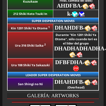
rival, cambia de lado)
Kuzukaze
AHDFBA
+
/
k
212 Shiki Koto Tsuki In
+
/
SUPER DESPERATION MOVES
DHAHDFB
1
Kin 1201 Shiki Ya Otome
+
/
Durante "Kin 1201 Shiki Ya
Otome", sólo cuando Iori es
el líder del grupo
2
Ura 316 Shiki Saika
DHADHADHADHA
+
+
DFBFDHA
+
/
Ura 108 Shiki Ya Sakazuki
LEADER SUPER DESPERATION MOVES
DHAHDFB
+
+
San Shingi no Ni
(Overhead)
GALERÍA: ARTWORKS