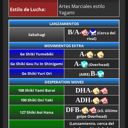
Artes Marciales estilo
Estilo de Lucha:
Yagami
LANZAMIENTOS
B/A
+
/
(Cerca del
Sakahagi
rival)
MOVIMIENTOS EXTRA
A
Ge Shiki Yumebiki
+
>
A
Ge Shiki Gou Fu In Shinigami
+
(Overhead)
B
Ge Shiki Yuri Ori
(AIRE)
+
DESPERATION MOVES
DHA
108 Shiki Yami Barai
+
/
ADH
100 Shiki Oni Yaki
+
/
DFB
+
/
(x3, último
127 Shiki Aoi Hana
golpe Overhead)
(Lanzamiento, cerca del