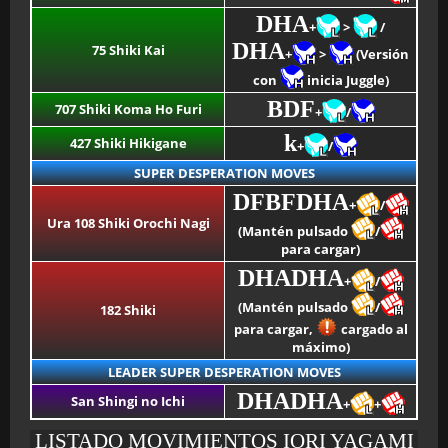
DHA
+
>
/
DHA
75 Shiki Kai
+
>
(Versión
con
inicia Juggle)
BDF
707 Shiki Koma Ho Furi
+
/
k
427 Shiki Hikigane
+
/
SUPER DESPERATION MOVES
DFBFDHA
+
/
Ura 108 Shiki Orochi Nagi
(Mantén pulsado
/
para cargar)
DHADHA
+
/
(Mantén pulsado
/
182 Shiki
para cargar,
cargado al
máximo)
LEADER SUPER DESPERATION MOVES
DHADHA
San Shingi no Ichi
+
+
LISTADO MOVIMIENTOS IORI YAGAMI