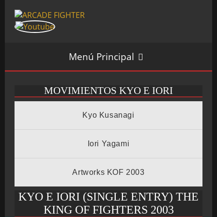
Menú Principal
MOVIMIENTOS KYO E IORI
INICIO
Kyo Kusanagi
SALÓN ARCADE
Iori Yagami
Artworks KOF 2003
GALERÍAS
KYO E IORI (SINGLE ENTRY) THE
KING OF FIGHTERS 2003