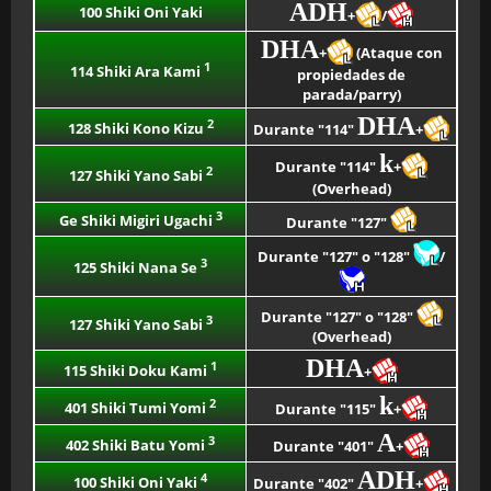
ADH
100 Shiki Oni Yaki
+
/
DHA
+
(Ataque con
1
114 Shiki Ara Kami
propiedades de
parada/parry)
DHA
2
128 Shiki Kono Kizu
Durante "114"
+
k
Durante "114"
+
2
127 Shiki Yano Sabi
(Overhead)
3
Ge Shiki Migiri Ugachi
Durante "127"
Durante "127" o "128"
/
3
125 Shiki Nana Se
Durante "127" o "128"
3
127 Shiki Yano Sabi
(Overhead)
DHA
1
115 Shiki Doku Kami
+
k
2
401 Shiki Tumi Yomi
Durante "115"
+
A
3
402 Shiki Batu Yomi
Durante "401"
+
ADH
4
100 Shiki Oni Yaki
Durante "402"
+