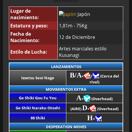
Lugar de
Japón
BMG-OST
nacimiento:
Estatura y peso:
1,81m - 75Kg
Fecha de
12 de Diciembre
Nacimiento:
Artes marciales estilo
Estilo de Lucha:
Kusanagi
LANZAMIENTOS
B/A
+
/
(Cerca del
Issetsu Seoi Nage
rival)
MOVIMIENTOS EXTRA
A
Ge Shiki Gou Fu You
+
(Overhead)
D
Ge Shiki Naraku Otoshi
(AIRE)
+
(Overhead)
H
88 Shiki
+
DESPERATION MOVES