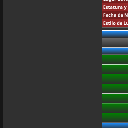
Estatura y
Fecha de N
Estilo de L