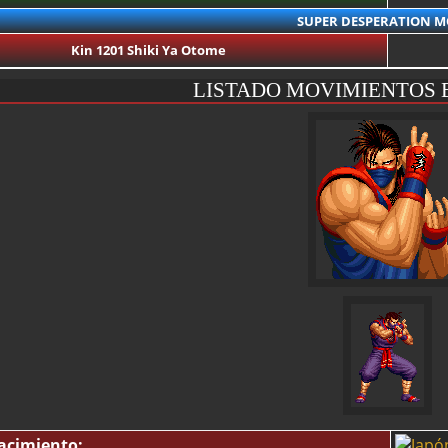
SUPER DESPERATION M
Kin 1201 Shiki Ya Otome
LISTADO MOVIMIENTOS E
acimiento: