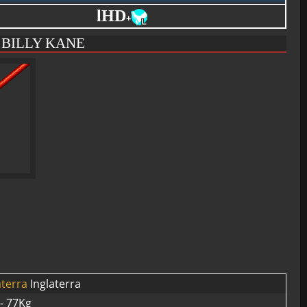
lHD
+
 BILLY KANE
Inglaterra
- 77Kg