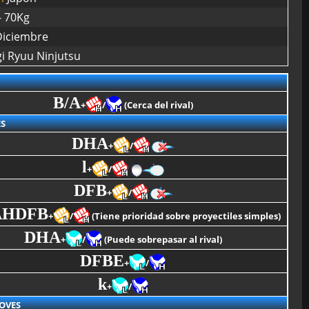
- 70Kg
Diciembre
gi Ryuu Ninjutsu
B/A
+
/
(Cerca del rival)
S
DHA
+
/
l
+
/
DFB
+
/
AHDFB
+
/
(Tiene prioridad sobre proyectiles simples)
DHA
+
/
(Puede sobrepasar al rival)
DFBE
+
/
k
+
/
OVES