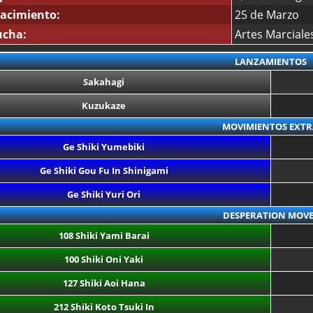
acimiento:
25 de Marzo
ucha:
Artes Marciale
LANZAMIENTOS
Sakahagi
Kuzukaze
MOVIMIENTOS EXTR
Ge Shiki Yumebiki
Ge Shiki Gou Fu In Shinigami
Ge Shiki Yuri Ori
DESPERATION MOVE
108 Shiki Yami Barai
100 Shiki Oni Yaki
127 Shiki Aoi Hana
212 Shiki Koto Tsuki In