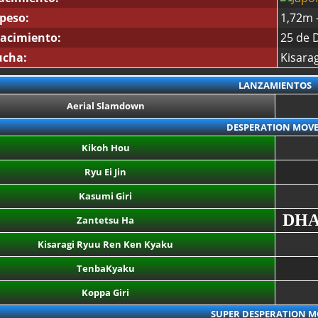
 peso:
1,72m 
acimiento:
25 de 
ucha:
Kisara
LANZAMIENTOS
Aerial Slamdown
DESPERATION MOVE
Kikoh Hou
Ryu Ei Jin
Kasumi Giri
DH
Zantetsu Ha
Kisaragi Ryuu Ren Ken Kyaku
TenbaKyaku
Koppa Giri
SUPER DESPERATION M