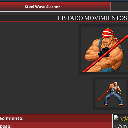
Steel Wave Slasher
LISTADO MOVIMIENTOS
acimiento:
 peso:
1,79m 