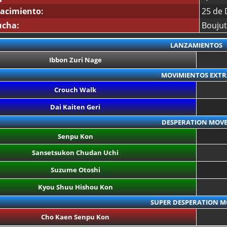
acimiento:
25 de 
ucha:
Bouju
LANZAMIENTOS
Ibbon Zuri Nage
MOVIMIENTOS EXTR
Crouch Walk
Dai Kaiten Geri
DESPERATION MOVE
Senpu Kon
Sansetsukon Chudan Uchi
Suzume Otoshi
Kyou Shuu Hishou Kon
SUPER DESPERATION M
Cho Kaen Senpu Kon