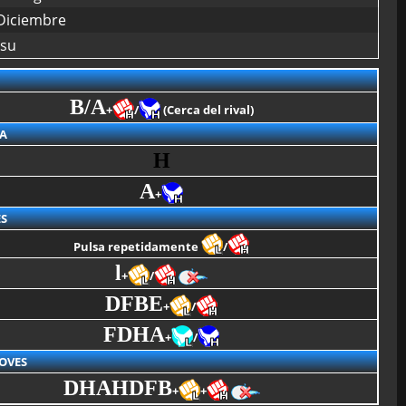
Diciembre
tsu
B/A
+
/
(Cerca del rival)
A
H
A
+
S
Pulsa repetidamente
/
l
+
/
DFBE
+
/
FDHA
+
/
OVES
DHAHDFB
+
+