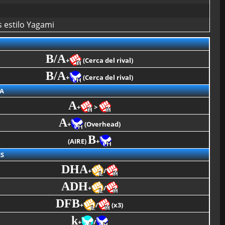
s estilo Yagami
B/A
+
(Cerca del rival)
B/A
+
(Cerca del rival)
A
A
+
>
A
+
(Overhead)
B
(AIRE)
+
S
DHA
+
/
ADH
+
/
DFB
+
/
(x3)
k
+
/