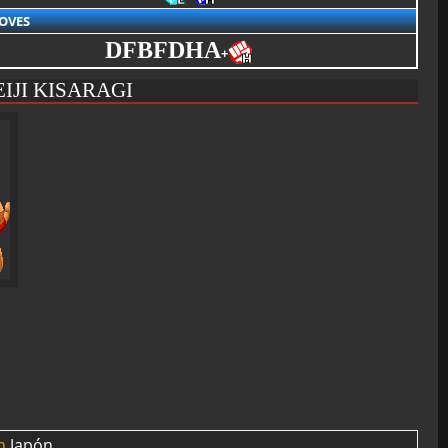
OVES
DFBFDHA
+
IJI KISARAGI
Japón