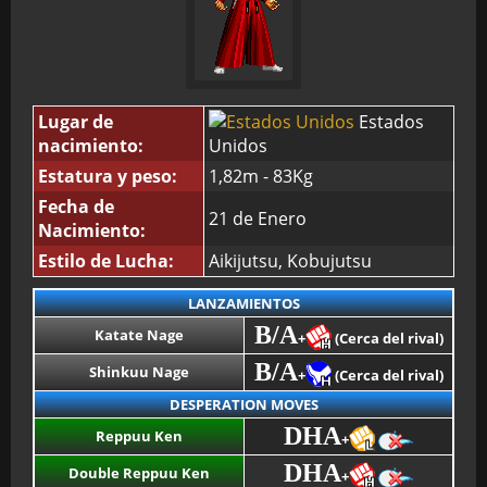
Lugar de
Estados
nacimiento:
Unidos
Estatura y peso:
1,82m - 83Kg
Fecha de
21 de Enero
Nacimiento:
Estilo de Lucha:
Aikijutsu, Kobujutsu
LANZAMIENTOS
B/A
Katate Nage
+
(Cerca del rival)
B/A
Shinkuu Nage
+
(Cerca del rival)
DESPERATION MOVES
DHA
Reppuu Ken
+
DHA
Double Reppuu Ken
+