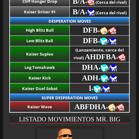
B/A
Cliff Hanger Drop
+
(Cerca del rival)
B/A
Kaiser Driver 91
+
(Cerca del rival)
DESPERATION MOVES
DFB
High Blitz Ball
+
/
DFB
Low Blitz Ball
+
/
(Lanzamiento, cerca del
Kaiser Suplex
AHDFBA
rival)
+
DHA
Leg Tomahawk
+
/
ADH
Kaiser Kick
+
/
l
Kaiser Duel Sobat
+
/
SUPER DESPERATION MOVES
ABFDHA
Kaiser Wave
+
/
LISTADO MOVIMIENTOS MR. BIG