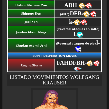
ADH
Hishou Nichirin Zan
+
/
DFB
Shippuu Ken
(AIRE)
+
/
k
Jaei Ken
+
/
(Reversal ataques en salto)
Joudan Atemi Nage
l
+
l
(Reversal ataques de pie)
+
Chudan Atemi Uchi
SUPER DESPERATION MOVES
FAHDFBH
+
/
Raging Storm
LISTADO MOVIMIENTOS WOLFGANG
KRAUSER