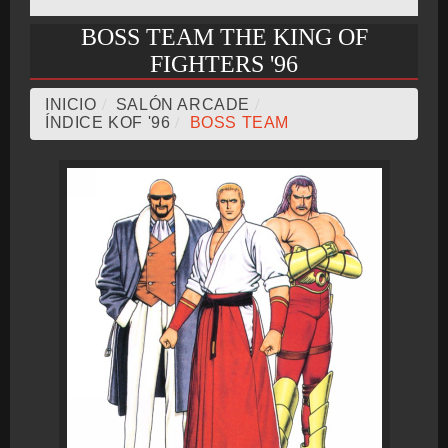
BOSS TEAM THE KING OF
CRONOLOGÍA
FIGHTERS '96
INICIO
/
SALÓN ARCADE
/
ÍNDICE KOF '96
/
BOSS TEAM
ARCADE STICK
BONUS STAGE
GUÍA BÁSICA
TIER LIST