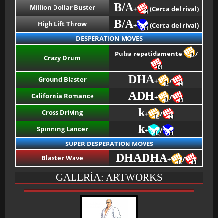
B/A
Million Dollar Buster
+
(Cerca del rival)
B/A
High Lift Throw
+
(Cerca del rival)
DESPERATION MOVES
Pulsa repetidamente
/
Crazy Drum
DHA
Ground Blaster
+
/
ADH
California Romance
+
/
k
Cross Driving
+
/
k
Spinning Lancer
+
/
SUPER DESPERATION MOVES
DHADHA
Blaster Wave
+
/
GALERÍA: ARTWORKS