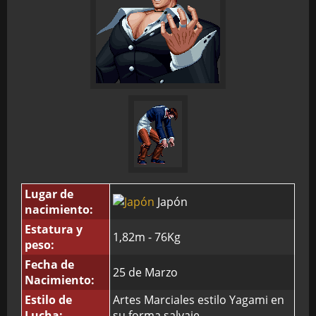
Lugar de
Japón
nacimiento:
Estatura y
1,82m - 76Kg
peso:
Fecha de
25 de Marzo
Nacimiento:
Estilo de
Artes Marciales estilo Yagami en
Lucha:
su forma salvaje