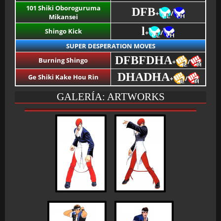
101 Shiki Oboroguruma
DFB
+
/
Mikansei
l
Shingo Kick
+
/
SUPER DESPERATION MOVES
DFBFDHA
Burning Shingo
+
/
DHADHA
Ge Shiki Kake Hou Rin
+
/
GALERÍA: ARTWORKS