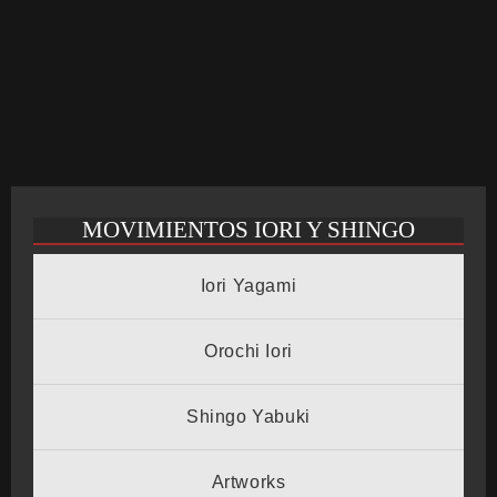
CRONOLOGÍA
ARCADE STICK
MOVIMIENTOS IORI Y SHINGO
BONUS STAGE
Iori Yagami
GUÍA BÁSICA
Orochi Iori
Shingo Yabuki
TIER LIST
Artworks