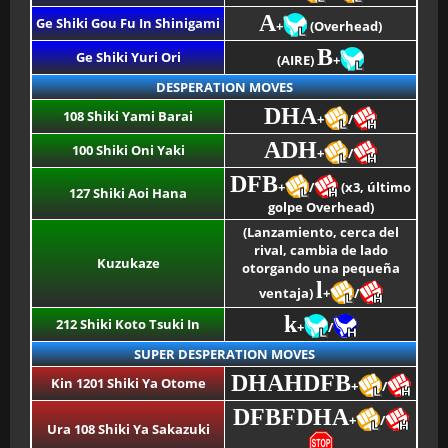
A
Ge Shiki Gou Fu In Shinigami
+
(Overhead)
B
Ge Shiki Yuri Ori
(AIRE)
+
DESPERATION MOVES
DHA
108 Shiki Yami Barai
+
/
ADH
100 Shiki Oni Yaki
+
/
DFB
+
/
(x3, último
127 Shiki Aoi Hana
golpe Overhead)
(Lanzamiento, cerca del
rival, cambia de lado
Kuzukaze
otorgando una pequeña
l
ventaja)
+
/
k
212 Shiki Koto Tsuki In
+
/
SUPER DESPERATION MOVES
DHAHDFB
Kin 1201 Shiki Ya Otome
+
/
DFBFDHA
+
/
Ura 108 Shiki Ya Sakazuki