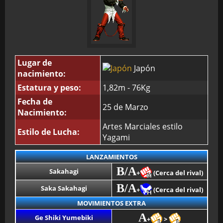
Lugar de
Japón
nacimiento:
Estatura y peso:
1,82m - 76Kg
Fecha de
25 de Marzo
Nacimiento:
Artes Marciales estilo
Estilo de Lucha:
Yagami
LANZAMIENTOS
B/A
Sakahagi
+
(Cerca del rival)
B/A
Saka Sakahagi
+
(Cerca del rival)
MOVIMIENTOS EXTRA
A
Ge Shiki Yumebiki
+
>