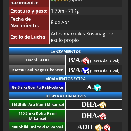
nacimiento:
Estatura y peso:
1,79m - 71Kg
Fecha de
8 de Abril
Nacimiento:
Artes marciales Kusanagi de
Estilo de Lucha:
estilo propio
LANZAMIENTOS
B/A
Hachi Tetsu
+
(Cerca del rival)
B/A
Issetsu Seoi Nage Fukanzen
+
(Cerca del rival)
MOVIMIENTOS EXTRA
A
Ge Shiki Gou Fu Kakkodake
+
DESPERATION MOVES
DHA
114 Shiki Ara Kami Mikansei
+
115 Shiki Doku Kami
DHA
+
Mikansei
ADH
100 Shiki Oni Yaki Mikansei
+
/