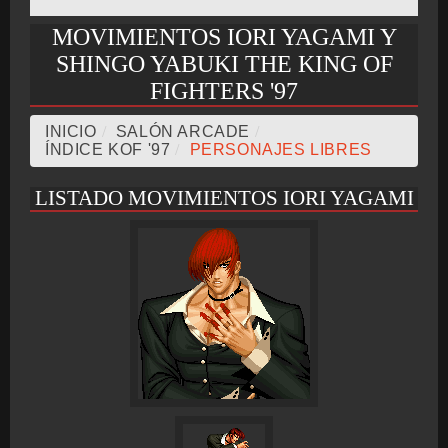
MOVIMIENTOS IORI YAGAMI Y
BMG-OST
SHINGO YABUKI THE KING OF
FIGHTERS '97
INICIO
/
SALÓN ARCADE
/
ÍNDICE KOF '97
/
PERSONAJES LIBRES
LISTADO MOVIMIENTOS IORI YAGAMI