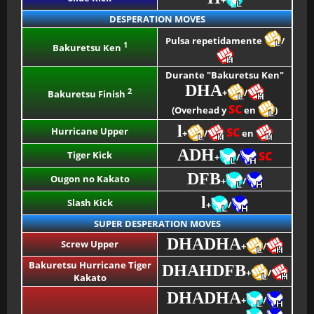
+
DESPERATION MOVES
Pulsa repetidamente
/
1
Bakuretsu Ken
Durante "Bakuretsu Ken"
DHA
2
+
/
Bakuretsu Finish
SC
(Overhead y
en
)
l
Hurricane Upper
SC
+
/
en
ADH
Tiger Kick
SC
+
/
DFB
Ougon no Kakato
+
/
l
Slash Kick
+
/
SUPER DESPERATION MOVES
DHADHA
Screw Upper
+
/
Bakuretsu Hurricane Tiger
DHAHDFB
+
/
Kakato
DHADHA
+
/