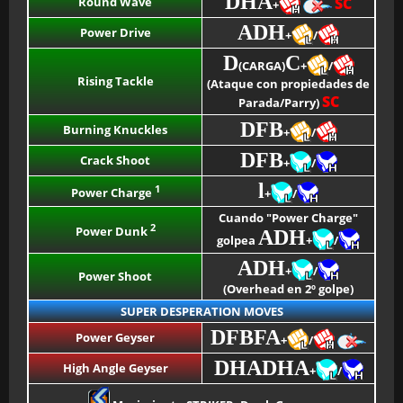
DHA
Round Wave
SC
+
ADH
Power Drive
+
/
D
C
(CARGA)
+
/
Rising Tackle
(Ataque con propiedades de
SC
Parada/Parry)
DFB
Burning Knuckles
+
/
DFB
Crack Shoot
+
/
l
1
Power Charge
+
/
Cuando "Power Charge"
2
Power Dunk
ADH
golpea
+
/
ADH
+
/
Power Shoot
(Overhead en 2º golpe)
SUPER DESPERATION MOVES
DFBFA
Power Geyser
+
/
DHADHA
High Angle Geyser
+
/