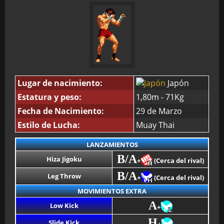
Lugar de nacimiento:
Japón
Estatura y peso:
1,80m - 71Kg
Fecha de Nacimiento:
29 de Marzo
Estilo de Lucha:
Muay Thai
LANZAMIENTOS
B/A
Hiza Jigoku
+
(Cerca del rival)
B/A
Leg Throw
+
(Cerca del rival)
MOVIMIENTOS EXTRA
A
Low Kick
+
H
Slide Kick