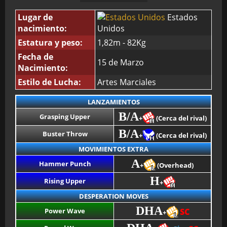
Lugar de
Estados
nacimiento:
Unidos
Estatura y peso:
1,82m - 82Kg
Fecha de
15 de Marzo
Nacimiento:
Estilo de Lucha:
Artes Marciales
LANZAMIENTOS
B/A
Grasping Upper
+
(Cerca del rival)
B/A
Buster Throw
+
(Cerca del rival)
MOVIMIENTOS EXTRA
A
Hammer Punch
+
(Overhead)
H
Rising Upper
+
DESPERATION MOVES
DHA
Power Wave
SC
+