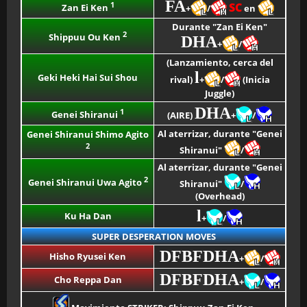
FA
1
SC
Zan Ei Ken
+
/
en
Durante "Zan Ei Ken"
2
Shippuu Ou Ken
DHA
+
/
(Lanzamiento, cerca del
l
Geki Heki Hai Sui Shou
rival)
+
/
(Inicia
Juggle)
DHA
1
Genei Shiranui
(AIRE)
+
/
Al aterrizar, durante "Genei
Genei Shiranui Shimo Agito
2
Shiranui"
/
Al aterrizar, durante "Genei
2
Genei Shiranui Uwa Agito
Shiranui"
/
(Overhead)
l
Ku Ha Dan
+
/
SUPER DESPERATION MOVES
DFBFDHA
Hisho Ryusei Ken
+
/
DFBFDHA
Cho Reppa Dan
+
/