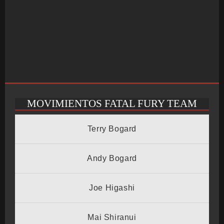
MOVIMIENTOS FATAL FURY TEAM
INICIO
Terry Bogard
SALÓN ARCADE
Andy Bogard
Joe Higashi
GALERÍAS
Mai Shiranui