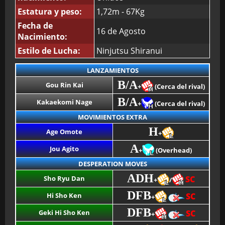
Estatura y peso:
1,72m - 67Kg
Fecha de
16 de Agosto
Nacimiento:
Estilo de Lucha:
Ninjutsu Shiranui
LANZAMIENTOS
B/A
Gou Rin Kai
+
(Cerca del rival)
B/A
Kakaekomi Nage
+
(Cerca del rival)
MOVIMIENTOS EXTRA
H
Age Omote
+
A
Jou Agito
+
(Overhead)
DESPERATION MOVES
ADH
Sho Ryu Dan
SC
+
/
DFB
Hi Sho Ken
SC
+
DFB
Geki Hi Sho Ken
SC
+