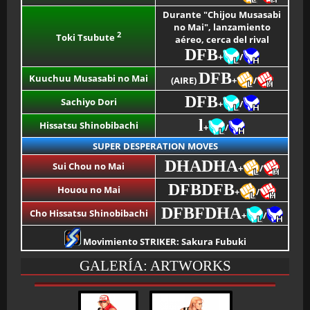
Durante "Chijou Musasabi
no Mai", lanzamiento
2
Toki Tsubute
aéreo, cerca del rival
DFB
+
/
DFB
Kuuchuu Musasabi no Mai
(AIRE)
+
/
DFB
Sachiyo Dori
+
/
l
Hissatsu Shinobibachi
+
/
SUPER DESPERATION MOVES
DHADHA
Sui Chou no Mai
+
/
DFBDFB
Houou no Mai
+
/
DFBFDHA
Cho Hissatsu Shinobibachi
+
/
Movimiento STRIKER: Sakura Fubuki
GALERÍA: ARTWORKS