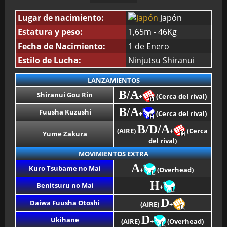
Lugar de nacimiento:
Japón
Estatura y peso:
1,65m - 46Kg
Fecha de Nacimiento:
1 de Enero
Estilo de Lucha:
Ninjutsu Shiranui
LANZAMIENTOS
B/A
Shiranui Gou Rin
+
(Cerca del rival)
B/A
Fuusha Kuzushi
+
(Cerca del rival)
B/D/A
(AIRE)
+
(Cerca
Yume Zakura
del rival)
MOVIMIENTOS EXTRA
A
Kuro Tsubame no Mai
+
(Overhead)
H
Benitsuru no Mai
+
D
Daiwa Fuusha Otoshi
(AIRE)
+
D
Ukihane
(AIRE)
+
(Overhead)