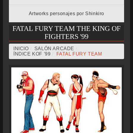
Artworks personajes por Shinkiro
CRONOLOGÍA
FATAL FURY TEAM THE KING OF
FIGHTERS '99
ARCADE STICK
INICIO
/
SALÓN ARCADE
/
ÍNDICE KOF '99
/
FATAL FURY TEAM
BONUS STAGE
GUÍA BÁSICA
TIER LIST