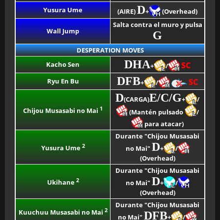
D
Yusura Ume
(AIRE)
+
(Overhead)
Salta contra el muro y pulsa
Wall Jump
G
DESPERATION MOVES
DHA
Kacho Sen
SC
+
/
DFB
Ryu En Bu
SC
+
/
D
E/C/G
(CARGA)
+
/
1
Chijou Musasabi no Mai
(Mantén pulsado
/
para atacar)
Durante "Chijou Musasabi
D
2
Yusura Ume
no Mai"
+
/
(Overhead)
Durante "Chijou Musasabi
D
2
Ukihane
no Mai"
+
/
(Overhead)
Durante "Chijou Musasabi
2
Kuuchuu Musasabi no Mai
DFB
no Mai"
+
/