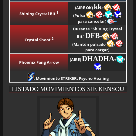
kk
(AIRE OK)
+
/
1
Shining Crystal Bit
(Pulsa
+
+
+
para cancelar)
Durante "Shining Crystal
DFB
Bit"
+
/
2
Crystal Shoot
(Mantén pulsado
/
para cargar)
DHADHA
(AIRE)
+
/
Phoenix Fang Arrow
Movimiento STRIKER: Psycho Healing
LISTADO MOVIMIENTOS SIE KENSOU