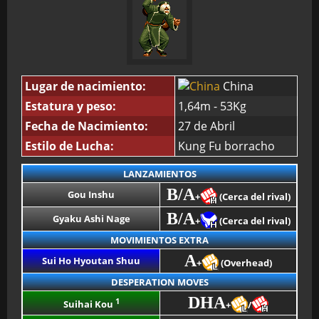
Lugar de nacimiento:
China
Estatura y peso:
1,64m - 53Kg
Fecha de Nacimiento:
27 de Abril
Estilo de Lucha:
Kung Fu borracho
LANZAMIENTOS
B/A
Gou Inshu
+
(Cerca del rival)
B/A
Gyaku Ashi Nage
+
(Cerca del rival)
MOVIMIENTOS EXTRA
A
Sui Ho Hyoutan Shuu
+
(Overhead)
DESPERATION MOVES
DHA
1
Suihai Kou
+
/