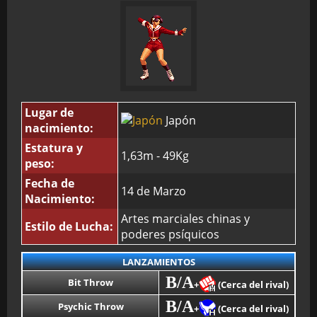
Lugar de
Japón
nacimiento:
Estatura y
1,63m - 49Kg
peso:
Fecha de
14 de Marzo
Nacimiento:
Artes marciales chinas y
Estilo de Lucha:
poderes psíquicos
LANZAMIENTOS
B/A
Bit Throw
+
(Cerca del rival)
B/A
Psychic Throw
+
(Cerca del rival)