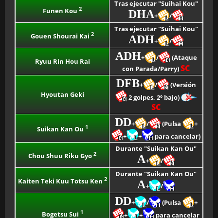
Tras ejecutar "Suihai Kou"
2
Funen Kou
DHA
+
/
Tras ejecutar "Suihai Kou"
2
Gouen Shourai Kai
ADH
+
/
ADH
+
/
(Ataque
Ryuu Rin Hou Rai
SC
con Parada/Parry)
DFB
+
/
(Versión
Hyoutan Geki
2 golpes, 2º bajo)
SC
DD
+
/
(Pulsa
+
1
Suikan Kan Ou
+
+
para cancelar)
Durante "Suikan Kan Ou"
2
Chou Shuu Riku Gyo
A
+
/
Durante "Suikan Kan Ou"
2
Kaiten Teki Kuu Totsu Ken
A
+
/
DD
+
/
(Pulsa
+
1
Bogetsu Sui
+
+
para cancelar