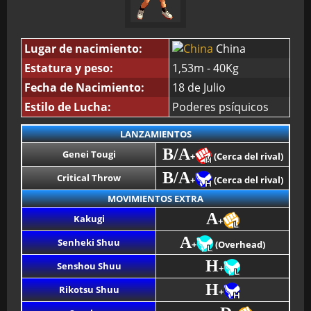
Lugar de nacimiento:
China
Estatura y peso:
1,53m - 40Kg
Fecha de Nacimiento:
18 de Julio
Estilo de Lucha:
Poderes psíquicos
LANZAMIENTOS
B/A
Genei Tougi
+
(Cerca del rival)
B/A
Critical Throw
+
(Cerca del rival)
MOVIMIENTOS EXTRA
A
Kakugi
+
A
Senheki Shuu
+
(Overhead)
H
Senshou Shuu
+
H
Rikotsu Shuu
+