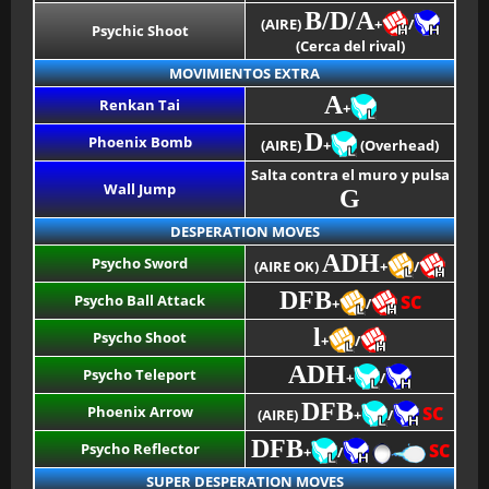
B/D/A
(AIRE)
+
/
Psychic Shoot
(Cerca del rival)
MOVIMIENTOS EXTRA
A
Renkan Tai
+
D
Phoenix Bomb
(AIRE)
+
(Overhead)
Salta contra el muro y pulsa
Wall Jump
G
DESPERATION MOVES
ADH
Psycho Sword
(AIRE OK)
+
/
DFB
Psycho Ball Attack
SC
+
/
l
Psycho Shoot
+
/
ADH
Psycho Teleport
+
/
DFB
Phoenix Arrow
SC
(AIRE)
+
/
DFB
Psycho Reflector
SC
+
/
SUPER DESPERATION MOVES