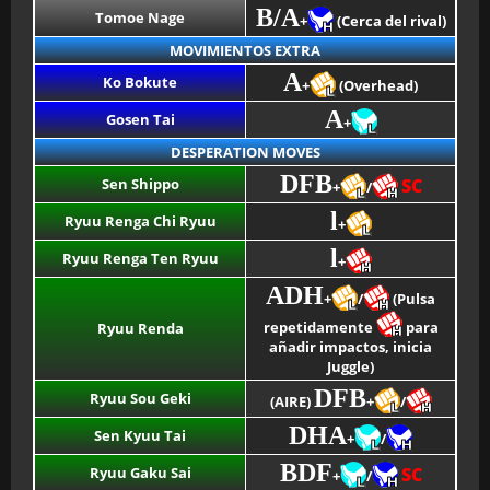
B/A
Tomoe Nage
+
(Cerca del rival)
MOVIMIENTOS EXTRA
A
Ko Bokute
+
(Overhead)
A
Gosen Tai
+
DESPERATION MOVES
DFB
Sen Shippo
SC
+
/
l
Ryuu Renga Chi Ryuu
+
l
Ryuu Renga Ten Ryuu
+
ADH
+
/
(Pulsa
repetidamente
para
Ryuu Renda
añadir impactos, inicia
Juggle)
DFB
Ryuu Sou Geki
(AIRE)
+
/
DHA
Sen Kyuu Tai
+
/
BDF
Ryuu Gaku Sai
SC
+
/