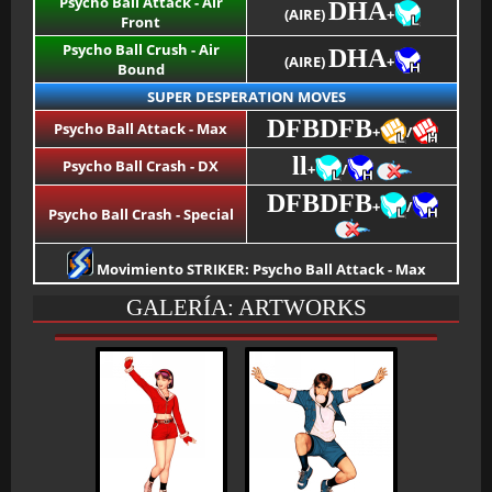
Psycho Ball Attack - Air
DHA
(AIRE)
+
Front
Psycho Ball Crush - Air
DHA
(AIRE)
+
Bound
SUPER DESPERATION MOVES
DFBDFB
Psycho Ball Attack - Max
+
/
ll
Psycho Ball Crash - DX
+
/
DFBDFB
+
/
Psycho Ball Crash - Special
Movimiento STRIKER: Psycho Ball Attack - Max
GALERÍA: ARTWORKS