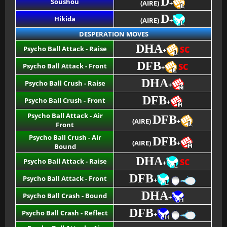
D
Soushou
(AIRE)
+
D
Hikida
(AIRE)
+
DESPERATION MOVES
DHA
Psycho Ball Attack - Raise
SC
+
DFB
Psycho Ball Attack - Front
SC
+
DHA
Psycho Ball Crush - Raise
+
DFB
Psycho Ball Crush - Front
+
Psycho Ball Attack - Air
DFB
(AIRE)
+
Front
Psycho Ball Crush - Air
DFB
(AIRE)
+
Bound
DHA
Psycho Ball Attack - Raise
SC
+
DFB
Psycho Ball Attack - Front
+
DHA
Psycho Ball Crash - Bound
+
DFB
Psycho Ball Crash - Reflect
+