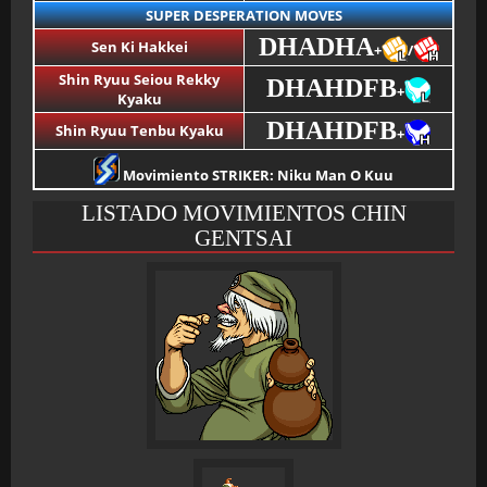
SUPER DESPERATION MOVES
DHADHA
Sen Ki Hakkei
+
/
Shin Ryuu Seiou Rekky
DHAHDFB
+
Kyaku
DHAHDFB
Shin Ryuu Tenbu Kyaku
+
Movimiento STRIKER: Niku Man O Kuu
LISTADO MOVIMIENTOS CHIN
GENTSAI