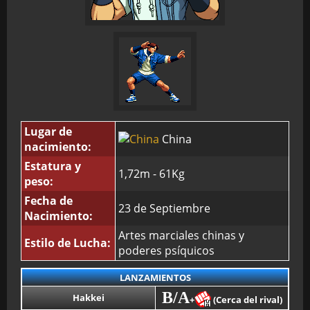
Lugar de
China
nacimiento:
Estatura y
1,72m - 61Kg
peso:
Fecha de
23 de Septiembre
Nacimiento:
Artes marciales chinas y
Estilo de Lucha:
poderes psíquicos
LANZAMIENTOS
B/A
Hakkei
+
(Cerca del rival)