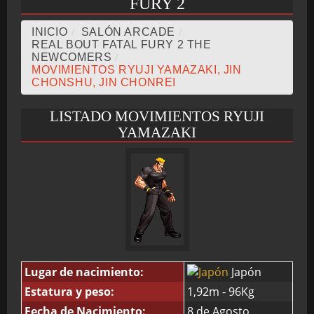
FURY 2
INICIO
/
SALÓN ARCADE
/
CRONOLOGÍA
REAL BOUT FATAL FURY 2 THE
NEWCOMERS
/
MOVIMIENTOS RYUJI YAMAZAKI, JIN
CHONSHU, JIN CHONREI
ARCADE STICK
LISTADO MOVIMIENTOS RYUJI
YAMAZAKI
BONUS STAGE
GUÍA BÁSICA
Lugar de nacimiento:
Japón
Estatura y peso:
1,92m - 96Kg
TIER LIST
Fecha de Nacimiento:
8 de Agosto