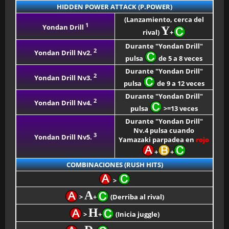
HIDDEN POWER ATTACK (P.POWER)
(Lanzamiento, cerca del
1
Yondan Drill
Y
rival)
+
Durante "Yondan Drill"
2
Yondan Drill Nv2.
pulsa
de 5 a 8 veces
Durante "Yondan Drill"
2
Yondan Drill Nv3.
pulsa
de 9 a 12 veces
Durante "Yondan Drill"
2
Yondan Drill Nv4.
pulsa
>=13 veces
Durante "Yondan Drill"
Nv.4 pulsa cuando
3
Yondan Drill Nv5.
Yamazaki parpadea en
rojo
+
+
COMBINACIONES (RUSH HITS)
>
A
>
+
(Derriba al rival)
H
>
+
(Inicia juggle)