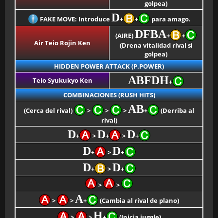
golpea)
D
FAKE MOVE: Introduce
+
+
para amago.
DFBA
(AIRE)
+
+
Air Teio Rojin Ken
(Drena vitalidad rival si
golpea)
HIDDEN POWER ATTACK (P.POWER)
ABFDH
Teio Syukukyo Ken
+
COMBINACIONES (RUSH HITS)
AB
(Cerca del rival)
>
>
>
+
(Derriba al
rival)
D
D
D
+
>
+
>
+
D
D
+
>
+
D
D
+
>
+
>
>
A
>
>
+
(Cambia al rival de plano)
H
>
>
+
(Inicia juggle)