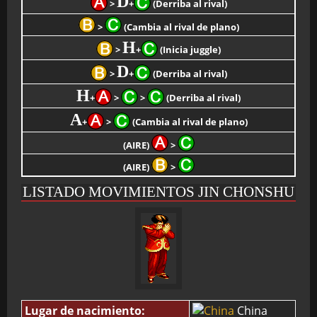
D
>
+
(Derriba al rival)
>
(Cambia al rival de plano)
H
>
+
(Inicia juggle)
D
>
+
(Derriba al rival)
H
+
>
>
(Derriba al rival)
A
+
>
(Cambia al rival de plano)
(AIRE)
>
(AIRE)
>
LISTADO MOVIMIENTOS JIN CHONSHU
Lugar de nacimiento:
China