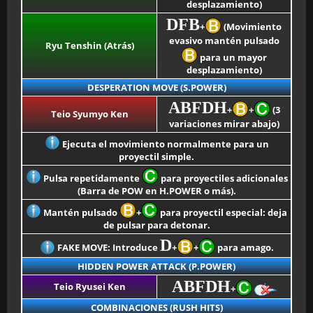
desplazamiento)
DFB
+
(Movimiento
evasivo mantén pulsado
Ryu Tenshin (Atrás)
para un mayor
desplazamiento)
DESPERATION MOVE (S.POWER)
ABFDH
+
+
(3
Teio Syumyo Ken
variaciones mirar abajo)
Ejecuta el movimiento normalmente para un
proyectil simple.
Pulsa repetidamente
para proyectiles adicionales
(Barra de POW en H.POWER o más).
Mantén pulsado
+
para proyectil especial: deja
de pulsar para detonar.
D
FAKE MOVE: Introduce
+
+
para amago.
HIDDEN POWER ATTACK (P.POWER)
ABFDH
Teio Ryusei Ken
+
COMBINACIONES (RUSH HITS)