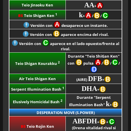
AA
Teio Jinsoku Ken
+
k
1
BS
Teio Shigan Ken
+
/
/
Versión con
desaparece un instante.
Versión con
aparece encima del rival.
Versión con
aparece en el lado opuesto/frente al
rival.
Durante "Teio ShiGan Ken"
2
con
pulsa
/
/
/
Teio Shigan Kourakku
DFB
Air Teio Shigan Ken
(AIRE)
+
DHA
1
Serpent Illumination Bash
+
Durante "Serpent
2
Elusively Homicidal Bash
k
Illumination Bash"
+
DESPERATION MOVE (S.POWER)
ABFDH
+
+
BS
Teio Rojin Ken
(Drena vitalidad rival si