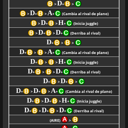
D
>
+
>
D
A
>
+
>
+
(Cambia al rival de plano)
D
H
>
+
>
+
(Inicia juggle)
D
D
>
+
>
+
(Derriba al rival)
D
+
>
>
D
A
+
>
>
+
(Cambia al rival de plano)
D
H
+
>
>
+
(Inicia juggle)
D
D
+
>
>
+
(Derriba al rival)
D
D
+
>
+
>
D
D
A
+
>
+
>
+
(Cambia al rival de plano)
D
D
H
+
>
+
>
+
(Inicia juggle)
D
D
D
+
>
+
>
+
(Derriba al rival)
(AIRE)
>