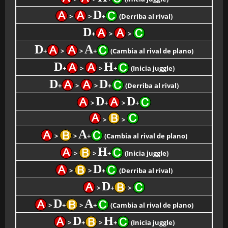
D
>
>
+
(Derriba al rival)
D
+
>
>
D
A
+
>
>
+
(Cambia al rival de plano)
D
H
+
>
>
+
(Inicia juggle)
D
D
+
>
>
+
(Derriba al rival)
D
D
>
+
>
+
>
>
A
>
>
+
(Cambia al rival de plano)
H
>
>
+
(Inicia juggle)
D
>
>
+
(Derriba al rival)
D
>
+
>
D
A
>
+
>
+
(Cambia al rival de plano)
D
H
>
+
>
+
(Inicia juggle)