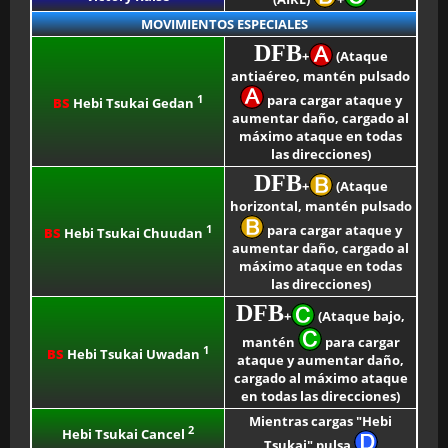
MOVIMIENTOS ESPECIALES
DFB
+
(Ataque
antiaéreo, mantén pulsado
1
para cargar ataque y
BS
Hebi Tsukai Gedan
aumentar daño, cargado al
máximo ataque en todas
las direcciones)
DFB
+
(Ataque
horizontal, mantén pulsado
1
para cargar ataque y
BS
Hebi Tsukai Chuudan
aumentar daño, cargado al
máximo ataque en todas
las direcciones)
DFB
+
(Ataque bajo,
mantén
para cargar
1
BS
Hebi Tsukai Uwadan
ataque y aumentar daño,
cargado al máximo ataque
en todas las direcciones)
Mientras cargas "Hebi
2
Hebi Tsukai Cancel
Tsukai" pulsa