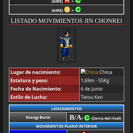
(AIRE)
>
(AIRE)
>
LISTADO MOVIMIENTOS JIN CHONREI
Lugar de nacimiento:
China
Estatura y peso:
1,69m - 55Kg
Fecha de Nacimiento:
6 de Junio
Estilo de Lucha:
Teiou Ken
LANZAMIENTOS
B/A
Energy Burst
+
(Cerca del rival)
MOVIMIENTOS PLANO INTERIOR