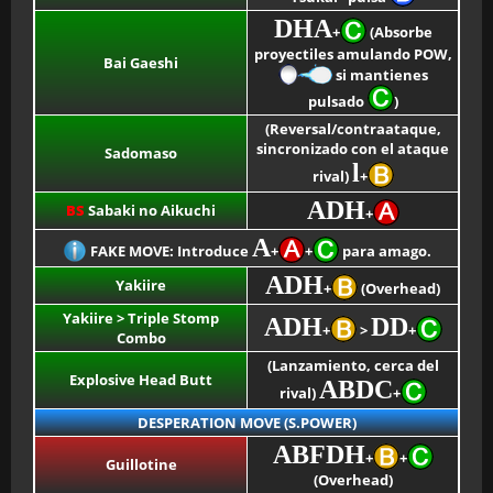
DHA
+
(Absorbe
proyectiles amulando POW,
Bai Gaeshi
si mantienes
pulsado
)
(Reversal/contraataque,
sincronizado con el ataque
Sadomaso
l
rival)
+
ADH
BS
Sabaki no Aikuchi
+
A
FAKE MOVE: Introduce
+
+
para amago.
ADH
Yakiire
+
(Overhead)
Yakiire > Triple Stomp
ADH
DD
+
>
+
Combo
(Lanzamiento, cerca del
Explosive Head Butt
ABDC
rival)
+
DESPERATION MOVE (S.POWER)
ABFDH
+
+
Guillotine
(Overhead)