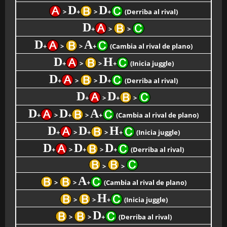
D
D
>
+
>
+
(Derriba al rival)
D
+
>
>
D
A
+
>
>
+
(Cambia al rival de plano)
D
H
+
>
>
+
(Inicia juggle)
D
D
+
>
>
+
(Derriba al rival)
D
D
+
>
+
>
D
D
A
+
>
+
>
+
(Cambia al rival de plano)
D
D
H
+
>
+
>
+
(Inicia juggle)
D
D
D
+
>
+
>
+
(Derriba al rival)
>
>
A
>
>
+
(Cambia al rival de plano)
H
>
>
+
(Inicia juggle)
D
>
>
+
(Derriba al rival)