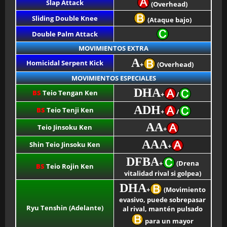
Slap Attack
(Overhead)
Sliding Double Knee
(Ataque bajo)
Double Palm Attack
MOVIMIENTOS EXTRA
A
Homicidal Serpent Kick
+
(Overhead)
MOVIMIENTOS ESPECIALES
DHA
BS
Teio Tengan Ken
+
/
ADH
BS
Teio Tenji Ken
+
/
AA
Teio Jinsoku Ken
+
AAA
Shin Teio Jinsoku Ken
+
DFBA
+
(Drena
BS
Teio Rojin Ken
vitalidad rival si golpea)
DHA
+
(Movimiento
evasivo, puede sobrepasar
Ryu Tenshin (Adelante)
al rival, mantén pulsado
para un mayor