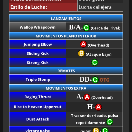
Estilo de Lucha:
Lucha callejera
LANZAMIENTOS
BMG-OST
B/A
Wallop Whapdown
+
(Cerca del rival)
MOVIMIENTOS PLANO INTERIOR
Jumping Elbow
(Overhead)
Sliding Kick
(Ataque bajo)
Strong Kick
REMATES
DD
Triple Stomp
OTG
+
MOVIMIENTOS EXTRA
A
Raging Thrust
+
(Overhead)
H
Rise to Heaven Uppercut
+
Tras ser derribado, pulsa
Dust Attack
repetidamente
Victory Raise
(AIRE)
+