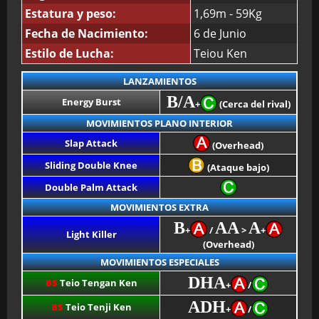
Estatura y peso:
1,69m - 59Kg
Fecha de Nacimiento:
6 de Junio
Estilo de Lucha:
Teiou Ken
LANZAMIENTOS
B/A
Energy Burst
+
(Cerca del rival)
MOVIMIENTOS PLANO INTERIOR
Slap Attack
(Overhead)
Sliding Double Knee
(Ataque bajo)
Double Palm Attack
MOVIMIENTOS EXTRA
B
AA
A
+
/
>
+
Light Killer
(Overhead)
MOVIMIENTOS ESPECIALES
DHA
BS
Teio Tengan Ken
+
/
ADH
BS
Teio Tenji Ken
+
/