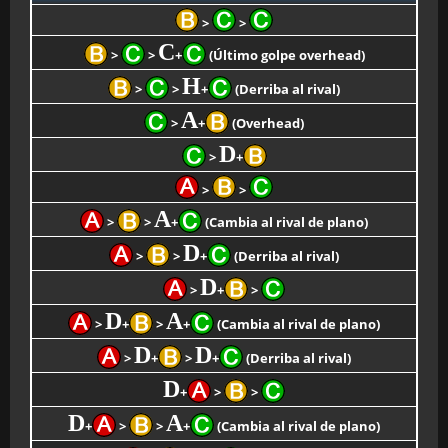
>
>
C
>
>
+
(Último golpe overhead)
H
>
>
+
(Derriba al rival)
A
>
+
(Overhead)
D
>
+
>
>
A
>
>
+
(Cambia al rival de plano)
D
>
>
+
(Derriba al rival)
D
>
+
>
D
A
>
+
>
+
(Cambia al rival de plano)
D
D
>
+
>
+
(Derriba al rival)
D
+
>
>
D
A
+
>
>
+
(Cambia al rival de plano)