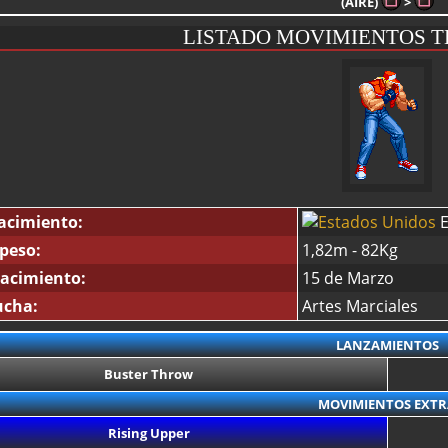
(AIRE)
>
LISTADO MOVIMIENTOS 
acimiento:
E
 peso:
1,82m - 82Kg
acimiento:
15 de Marzo
ucha:
Artes Marciales
LANZAMIENTOS
Buster Throw
MOVIMIENTOS EXTR
Rising Upper