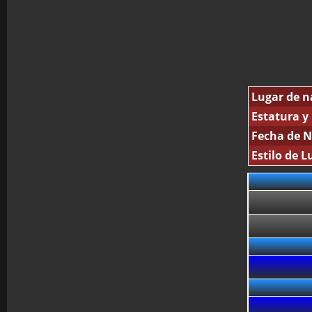
Lugar de n
Estatura y
Fecha de N
Estilo de L