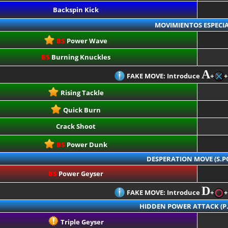
Backspin Kick
MOVIMIENTOS ESPECIA
BS
Power Wave
BS
Burning Knuckles
A
FAKE MOVE: Introduce
+
+
Rising Tackle
Quick Burn
Crack Shoot
BS
Power Dunk
DESPERATION MOVE (S.
BS
Power Geyser
D
FAKE MOVE: Introduce
+
+
HIDDEN POWER ATTACK (P
Triple Geyser