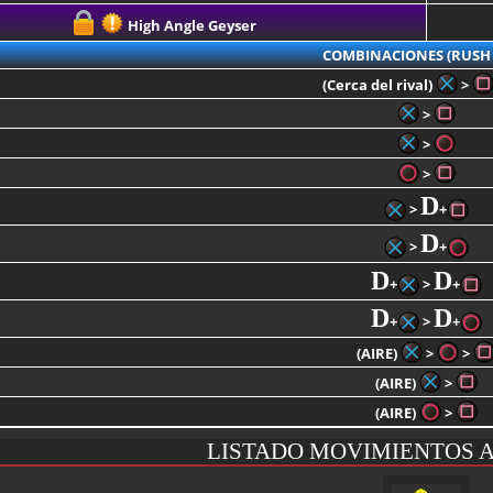
High Angle Geyser
COMBINACIONES (RUSH 
(Cerca del rival)
>
>
>
>
D
>
+
D
>
+
D
D
+
>
+
D
D
+
>
+
(AIRE)
>
>
(AIRE)
>
(AIRE)
>
LISTADO MOVIMIENTOS 