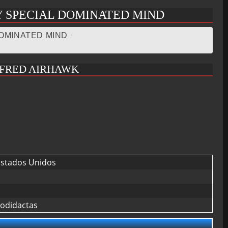
Y SPECIAL DOMINATED MIND
DOMINATED MIND
/
LFRED AIRHAWK
stados Unidos
todidactas