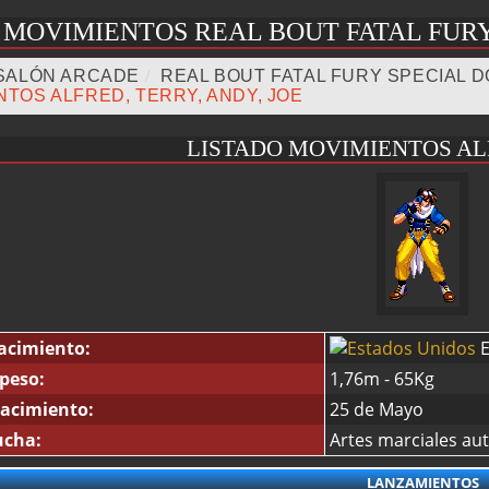
MOVIMIENTOS REAL BOUT FATAL FUR
SALÓN ARCADE
/
REAL BOUT FATAL FURY SPECIAL 
NTOS ALFRED, TERRY, ANDY, JOE
LISTADO MOVIMIENTOS A
acimiento:
E
 peso:
1,76m - 65Kg
acimiento:
25 de Mayo
ucha:
Artes marciales au
LANZAMIENTOS