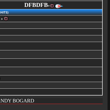
DFBDFB
+
HITS)
>
ANDY BOGARD