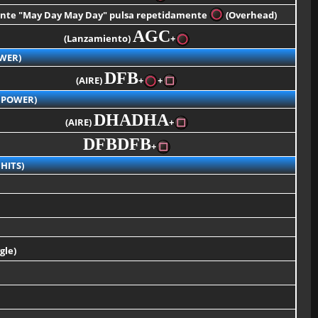
nte "May Day May Day" pulsa repetidamente
(Overhead)
AGC
(Lanzamiento)
+
WER)
DFB
(AIRE)
+
+
.POWER)
DHADHA
(AIRE)
+
DFBDFB
+
HITS)
gle)