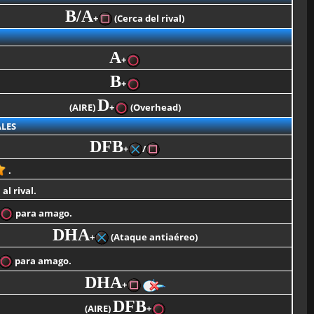
B/A
+
(Cerca del rival)
A
+
B
+
D
(AIRE)
+
(Overhead)
LES
DFB
+
/
.
al rival.
para amago.
DHA
+
(Ataque antiaéreo)
para amago.
DHA
+
DFB
(AIRE)
+