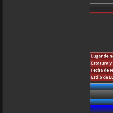
Lugar de n
Estatura y
Fecha de N
Estilo de L