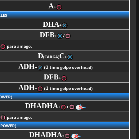
A
+
LES
DHA
+
DFB
+
/
para amago.
D
C
(CARGA)
+
ADH
+
(Último golpe overhead)
DFB
+
ADH
+
(Último golpe overhead)
POWER)
DHADHA
+
+
para amago.
.POWER)
DHADHA
+