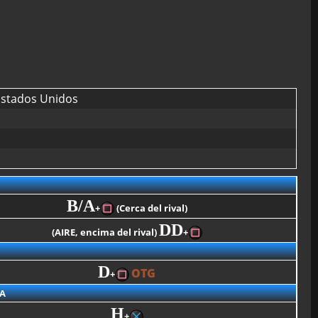
stados Unidos
B/A
+
(Cerca del rival)
DD
(AIRE, encima del rival)
+
D
OTG
+
A
H
+