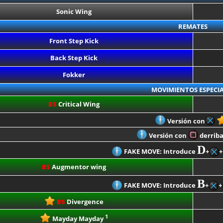
Sonic Wing
REMATES
Front Step Kick
Back Step Kick
Fokker
MOVIMIENTOS ESPECIA
BS
Critical Wing
Versión con
Versión con
derriba 
D
FAKE MOVE: Introduce
+
+
BS
Augmentor wing
B
FAKE MOVE: Introduce
+
+
BS
Divergence
1
Mayday Mayday