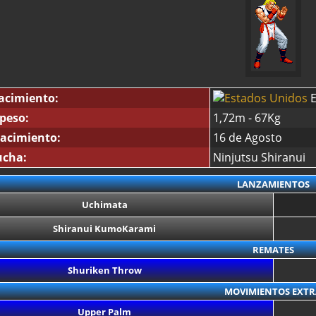
acimiento:
E
 peso:
1,72m - 67Kg
acimiento:
16 de Agosto
ucha:
Ninjutsu Shiranui
LANZAMIENTOS
Uchimata
Shiranui KumoKarami
REMATES
Shuriken Throw
MOVIMIENTOS EXTR
Upper Palm