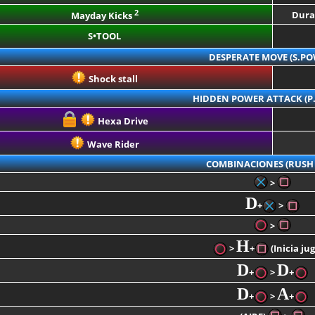
2
Dura
Mayday Kicks
S•TOOL
DESPERATE MOVE (S.PO
Shock stall
HIDDEN POWER ATTACK (P
Hexa Drive
Wave Rider
COMBINACIONES (RUSH 
>
D
+
>
>
H
>
+
(Inicia jug
D
D
+
>
+
D
A
+
>
+