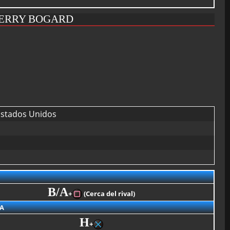
TERRY BOGARD
stados Unidos
B/A
+
(Cerca del rival)
A
H
+