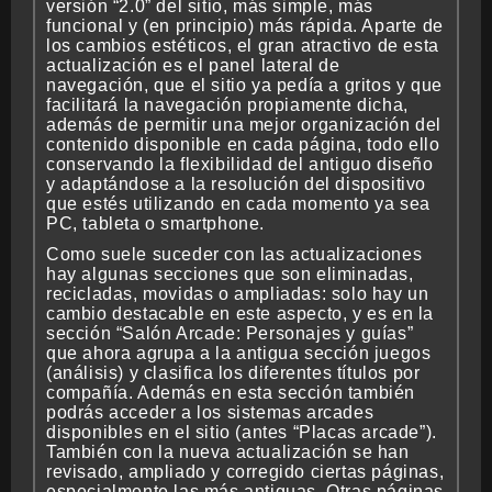
versión “2.0” del sitio, más simple, más
funcional y (en principio) más rápida. Aparte de
los cambios estéticos, el gran atractivo de esta
CRONOLOGÍA
actualización es el panel lateral de
navegación, que el sitio ya pedía a gritos y que
facilitará la navegación propiamente dicha,
además de permitir una mejor organización del
contenido disponible en cada página, todo ello
ARCADE STICK
conservando la flexibilidad del antiguo diseño
y adaptándose a la resolución del dispositivo
que estés utilizando en cada momento ya sea
PC, tableta o smartphone.
Como suele suceder con las actualizaciones
BONUS STAGE
hay algunas secciones que son eliminadas,
recicladas, movidas o ampliadas: solo hay un
cambio destacable en este aspecto, y es en la
sección “Salón Arcade: Personajes y guías”
que ahora agrupa a la antigua sección juegos
GUÍA BÁSICA
(análisis) y clasifica los diferentes títulos por
compañía. Además en esta sección también
podrás acceder a los sistemas arcades
disponibles en el sitio (antes “Placas arcade”).
También con la nueva actualización se han
TIER LIST
revisado, ampliado y corregido ciertas páginas,
especialmente las más antiguas. Otras páginas