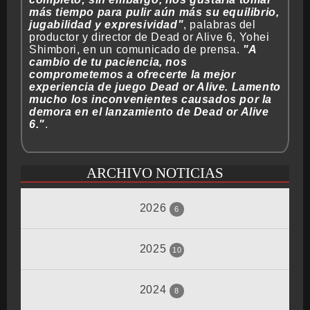
más tiempo para pulir aún más su equilibrio,
jugabilidad y expresividad"
, palabras del
productor y director de Dead or Alive 6, Yohei
Shimbori, en un comunicado de prensa.
"A
cambio de tu paciencia, nos
comprometemos a ofrecerte la mejor
experiencia de juego Dead or Alive. Lamento
mucho los inconvenientes causados por la
demora en el lanzamiento de Dead or Alive
6."
.
ARCHIVO NOTICIAS
2026
6
2025
Junio
10
Noviembre-Diciembre
2024
Mayo
8