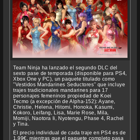
CRONOLOGÍA
ARCADE STICK
Team Ninja ha lanzado el segundo DLC del
sexto pase de temporada (disponible para PS4,
BONUS STAGE
Xbox One y PC), un paquete titulado como
"Vestidos Mandarines Seductores" que incluye
trajes tradicionales mandarines para 17
personajes femeninos propiedad de Koei
Tecmo (a excepción de Alpha-152): Ayane,
GUÍA BÁSICA
Christie, Helena, Hitomi, Honoka, Kasumi,
Kokoro, Leifang, Lisa, Marie Rose, Mila,
Momiji, Naotora Ii, Nyotengu, Phase 4, Rachel
y Tina.
El precio individual de cada traje en PS4 es de
TIER LIST
1,99€, mientras que el paquete completo pasa