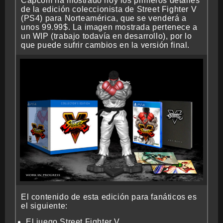
Capcom ha mostrado hoy los primeros detalles
de la edición coleccionista de Street Fighter V
CRONOLOGÍA
(PS4) para Norteamérica, que se venderá a
unos 99.99$. La imagen mostrada pertenece a
un WIP (trabajo todavía en desarrollo), por lo
que puede sufrir cambios en la versión final.
ARCADE STICK
BONUS STAGE
GUÍA BÁSICA
El contenido de esta edición para fanáticos es
TIER LIST
el siguiente:
El juego Street Fighter V